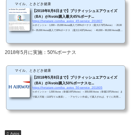
マイル、ときどき健康
【2018年8月6日まで】ブリティッシュエアウェイズ
（BA）がAvois購入最大45%ボーナ...
https://hetatare.com/ba_avios_45-service_201807
≪ポイント≫・1,000～15,000 Avios購入で20%ボーナス（最大2.73円/Avios）・20,00
0～35,000 Avios購入で30%ボーナス （最大2.43円/Avios）・40,000～90,000 Avios購入
で35%ボーナス（最大2.30円/Avios）・100,000～200,000 Avios購入で45%ボーナス
（最大2.13円/Avios）（※112円/ドル換算）・2018年8月6日まで・アカウント作成し
て購入すれば、すぐに利用可能（ただし、最大5営業日かかる可能性あり）。・Avio
sの使い道は、JAL国内線特典航空券/近距離国際線特典航空券がおすすめ。今からAv
2018年5月に実施：50%ボーナス
iosを購入すれば、夏休みの特典航空券を予約す...
マイル、ときどき健康
【2018年5月8日まで】ブリティッシュエアウェイズ
（BA）がAvois購入50%ボーナスセ...
https://hetatare.com/ba_avios_50-service_201805
≪ポイント≫・1,500 Avios（単価3.9円/Avios）～300,000 Avios（単価2.0円/Avios）ま
で購入可能（110円/ドル換算）。・アカウント作成して購入すれば、すぐに利用可
能（ただし、最大5営業日かかる可能性あり）。・Aviosの使い道は、JAL国内線特典
航空券がおすすめ。今からAviosを購入すれば、JALマイル由来の国内線特典航空券
よりも早く夏休み（7月14日以降）の特典航空券を予約することができます。 Avios
購入50%ボーナスセールBAのAvios購入50%ボーナスセールが開催されています（～
2018年5月8日まで）https://www.britishairway...
Avios