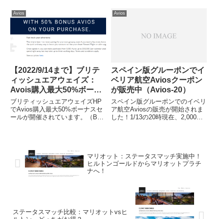
います。-----------スペイン版グル
1.44円/Aviosです（120円/ユーロ
ーポンでのイベリア航空Aviosの
換算）。前回（2019年7月）と比
Avios
Avios
販売が再開されました！7/20 0時
較して円高になっていますので、
現在で2,000 Avio...
お買い得です。Aviosはお...
【2022/9/14まで】ブリテ
スペイン版グルーポンでイ
ィッシュエアウェイズ：
ベリア航空Aviosクーポン
Avois購入最大50%ボーナ
が販売中（Avios-20）
スセール！
ブリティッシュエアウェイズHP
スペイン版グルーポンでのイベリ
でAvios購入最大50%ボーナスセ
ア航空Aviosの販売が開始されま
ールが開催されています。（BA
した！1/13の20時現在、2,000
HPから抜粋）詳細はこちら（無
Aviosは完売です。前回に続き、
料の会員登録が必要です）・
今回も購入を逃してしまいまし
2,000 Aviosから50%ボーナス
た。今回のクーポン有効期限は
（最大2.6円/Avios）（※140円/
2019/3/13までです。イベリア航
マリオット：ステータスマッチ実施中！
ドル...
空Avi...
ヒルトンゴールドからマリオットプラチ
ナへ！
ステータスマッチ比較：マリオットvsヒ