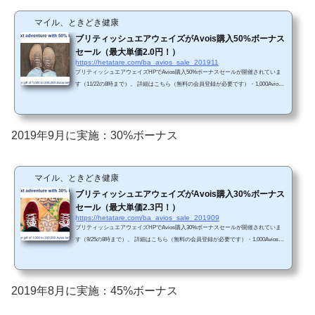
マイル、ときどき健康
ブリティッシュエアウェイズがAvois購入50%ボーナス
セール（最大単価2.0円！）
https://hetatare.com/ba_avios_sale_201911
ブリティッシュエアウェイズHPでAvios購入50%ボーナスセールが開催されていま
す（11/22の8時まで）。 詳細はこちら（無料の会員登録が必要です）・1,000Avios
からは50%ボーナス・200,000Aviosまで購入可能（最大2.0円/Avios）（※109円/ドル
換算）前回セール（2019年9月）は最大30%ボーナスセールでしたので、今回はお得
です。・2019年11月22日午前8時まで・200,000 Aviosまで購入可能（50%ボーナスを
含めると、合計300,000 Aviosまで）・購入後すぐに利用可能（ただし、最大5営業日
2019年9月に実施：30%ボーナス
かかる可能性あり）。・Aviosの使い道は、JAL国...
マイル、ときどき健康
ブリティッシュエアウェイズがAvois購入30%ボーナス
セール（最大単価2.3円！）
https://hetatare.com/ba_avios_sale_201909
ブリティッシュエアウェイズHPでAvios購入30%ボーナスセールが開催されていま
す（9/25の8時まで）。 詳細はこちら（無料の会員登録が必要です）・1,000Aviosか
らは30%ボーナス・200,000Aviosまで購入可能（最大2.3円/Avios）（※107円/ドル換
算）前回セール（2019年8月）は最大45%ボーナスセールでしたので、今回はそれほ
どお得ではありません。・2019年9月25日午前8時まで・200,000 Aviosまで購入可能
（30%ボーナスを含めると、合計260,000 Aviosまで）・購入後すぐに利用可能（た
2019年8月に実施：45%ボーナス
だし、最大5営業日かかる可能性あり）。・Aviosの...