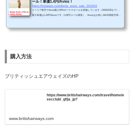
ール！単価1.4円/Avios！
https://hetatare.com/iberia_avios_sale_202002
イベリア航空でAvios購入50%ボーナスセールを実施しています（2020/2/28まで）。
最大単価は1.43円/Aviosです（119円/ユーロ換算）。Aviosはお得にJAL特典航空券に
交換できますので、興味がありましたらこのチャンスを利用しましょう。 ポイント
最低購入Aviosの2,000Aviosから50%ボーナスが付きます。・2,000 Avios購入時の単
価は2.14円/Avios・20,000 Avios購入時の単価は1.53円/Avios・80,000 Avios購入時の単
価は1.46円/Avois・100,000 Avios購入時の単価は1.43円/Avios（※121円/ユーロ換
算）・20万Aviosまで購入可能・2020年2...
購入方法
ブリティッシュエアウェイズのHP
https://www.britishairways.com/travel/home/e
xecclub/_gf/ja_jp?
www.britishairways.com