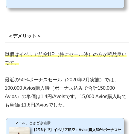
AのアカウントにAviosを移行する必要があります。 移行するための条件イベリア航
空のアカウントとBAのアカウントの両方にAviosがあるイベリア航空のAviosはスペ
イン版グルーポンでお得に購入することができます。 BAのAviosは、例えば、以下
の方法で取得できます。①BAのサイトから直接購入するhttps://www.britishairways.c
om/travel/purchase-avios/public/ja_jp?...
＜デメリット＞
単価はイベリア航空HP（特にセール時）
の方が断然良い
です。
最近の50%ボーナスセール（2020年2月実施）では、
100,000 Avios購入時（ボーナス込みで合計150,000
Avios）の単価は1.4円/Avoisです。15,000 Avios購入時で
も単価は1.6円/Aviosでした。
マイル、ときどき健康
【2/28まで】イベリア航空：Avios購入50%ボーナスセ