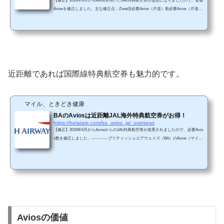
【修正】2019年6月からAviosを用いたJAL特典航空券が改悪になりましたので、必要
Aviosを修正しました。主な修正点：Zone旧必要Avios（片道）新必要Avios（片道）
1 (～650マイル区間)4,5006,0002（651～1150マイル区間）7,5009,000 ----------------≪
ポイント≫ブリティッシュエアウェイズ（BA）のマイル（Avios）でJAL国内線特典
航空券を発券するのが超お得な4つの理由１．JALマイルよりも（最大）3000マイル
も少ないAviosで特典航空券を予約できる。２．JALマイルは3年、Aviosポイントは
実質有効期限がない。３．Aviosは購入する...
近距離であれば国際線特典航空券も魅力的です。
マイル、ときどき健康
BAのAviosは近距離JAL海外特典航空券がお得！
https://hetatare.com/ba_avios_jal_overseas
【修正】2019年6月からAviosからのJAL特典航空券が改悪されましたので、必要Avio
s数を修正しました。-----------ブリティッシュエアウェイズ（BA）のAvios（マイル
のこと）を使用するとお得にJAL国内線の特典航空券が手に入ります。 では、国際
線の場合はどうでしょうか？以下の表でまとめてみました（往復するのに必要なマ
イル/Aviosを記載しています）。近距離（バンコクまで）だとビジネスクラス特典
航空券がBAの方がJALより少ないAviosで入手できます（赤）。一方で、長距離（シ
ンガポール以降）の場合、JALの方がエコノミー/...
Aviosの価値