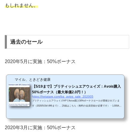
もしれません。
過去のセール
2020年5月に実施：50%ボーナス
マイル、ときどき健康
【5/19まで】ブリティッシュエアウェイズ：Avois購入
50%ボーナス（最大単価2.0円！）
https://hetatare.com/ba_avios_sale_202005
ブリティッシュエアウェイズHPでAvios購入50%ボーナスセールが開催されていま
す（2020/5/19の9時まで）。詳細はこちら（無料の会員登録が必要です）・1,000Avi
osから50%ボーナス・200,000Aviosまで購入可能（最大2.0円/Avios）（※107円/ドル
換算）前回セール（2020年3月）と同様に最大50%ボーナスセールです（過去の傾向
からすると、50%ボーナスが最大です）。円高が進んでいるので（111円/ドル→107
円/ドル）、前回よりも若干お得です。・2020年5月19日午前9時まで・200,000 Avios
2020年3月に実施：50%ボーナス
まで購入可能（50%ボーナスを含めると、合計300,000 Av...