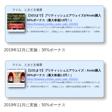
マイル、ときどき健康
【3/23まで】ブリティッシュエアウェイズがAvois購入
50%ボーナス（最大単価2.0円！）
https://hetatare.com/ba_avios_sale_202003
ブリティッシュエアウェイズHPでAvios購入50%ボーナスセールが開催されていま
す（2020/3/23の9時まで）。詳細はこちら（無料の会員登録が必要です）・1,000Avi
osから50%ボーナス・200,000Aviosまで購入可能（最大2.0円/Avios）（※111円/ドル
換算）前回セール（2019年12月）は最大30%ボーナスセールでしたので、今回はお
得ですね。・2020年３月23日午前9時まで・200,000 Aviosまで購入可能（50%ボーナ
スを含めると、合計300,000 Aviosまで）・購入後すぐに利用可能（ただし、最大5営
2019年12月に実施：30%ボーナス
業日かかる可能性あり）。・Aviosの使い道は、JAL国内...
マイル、ときどき健康
【1/31まで】ブリティッシュエアウェイズ：Avois購入
30%ボーナス（最大単価2.3円！）
https://hetatare.com/ba_avios_sale_201912
ブリティッシュエアウェイズHPでAvios購入30%ボーナスセールが開催されていま
す（2020/1/31の8時まで）。 詳細はこちら（無料の会員登録が必要です）・1,000Avi
osからは30%ボーナス・200,000Aviosまで購入可能（最大2.3円/Avios）（※110円/ド
ル換算）前回セール（2019年11月）は最大50%ボーナスセールでしたので、今回は
それほどお得ではありません。過去にも45%-50%ボーナスセールを定期的に実施し
ていますので、直近で必要性がない場合は、次回のセールを待った方がいいと思い
2019年11月に実施：50%ボーナス
ます。・2020年1月31日午前8時まで・200,000 Avios...