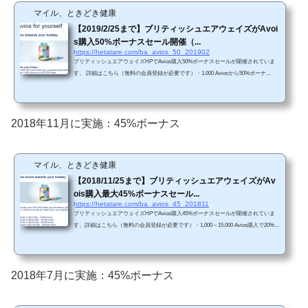
マイル、ときどき健康
【2019/2/25まで】ブリティッシュエアウェイズがAvoi
s購入50%ボーナスセール開催（...
https://hetatare.com/ba_avios_50_201902
ブリティッシュエアウェイズHPでAvios購入50%ボーナスセールが開催されていま
す。 詳細はこちら（無料の会員登録が必要です）・1,000 Aviosから50%ボーナ
ス。・1,000 Avios購入時の単価は、約3.89円/Avios。・35,000 Avios購入あたりから
単価は約2.07円/Avois。・これ以上購入するAviosが増えると単価が若干減少してい
くレベル。・200,000 Avios購入時の単価は約2.03円/Avios（※110円/ドル換算）・201
9年2月25日午前9時まで・200,000 Aviosまで購入可能（50%ボーナスを含めると、合
2018年11月に実施：45%ボーナス
計300,000 Aviosまで）・購入後すぐに利用可能（...
マイル、ときどき健康
【2018/11/25まで】ブリティッシュエアウェイズがAv
ois購入最大45%ボーナスセール...
https://hetatare.com/ba_avios_45_201811
ブリティッシュエアウェイズHPでAvios購入45%ボーナスセールが開催されていま
す。詳細はこちら（無料の会員登録が必要です）・1,000～15,000 Avios購入で20%ボ
ーナス（最大2.8円/Avios）・20,000～35,000 Avios購入で30%ボーナス （最大2.5円/A
vios）・40,000～90,000 Avios購入で35%ボーナス（最大2.4円/Avios）・100,000～20
0,000 Avios購入で45%ボーナス （最大2.2円/Avios）（※115円/ドル換算）・2018年1
1月25日まで・購入後すぐに利用可能（ただし、最大5営業日かかる可能性あ
2018年7月に実施：45%ボーナス
り）。・Aviosの使い道は、JAL国内線特典航空券/近距...