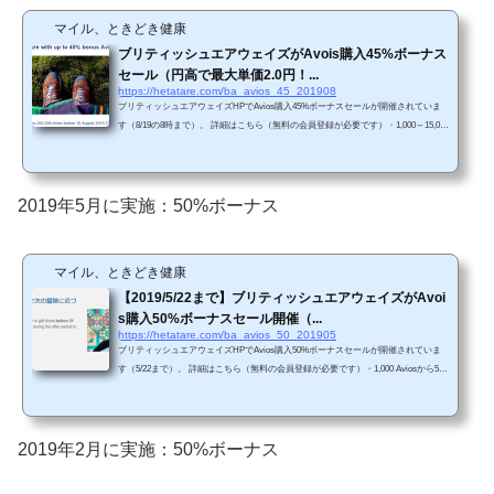
マイル、ときどき健康
ブリティッシュエアウェイズがAvois購入45%ボーナス
セール（円高で最大単価2.0円！...
https://hetatare.com/ba_avios_45_201908
ブリティッシュエアウェイズHPでAvios購入45%ボーナスセールが開催されていま
す（8/19の8時まで）。 詳細はこちら（無料の会員登録が必要です）・1,000～15,000
Aviosは20%ボーナス・20,000～35,000 Aviosは30%ボーナス・40,000～90,000 Aviosは
35%ボーナス・100,000～200,000 Aviosは45%ボーナス（最大2.0円/Avios）（※107円/
ドル換算）前回セール（2019年5月）と比較して円高が進んでいるため、単価が若干
お得になっています。・2019年8月19日午前8時まで・200,000 Aviosまで購入可能（4
2019年5月に実施：50%ボーナス
5%ボーナスを含めると、合計290,000 Avio...
マイル、ときどき健康
【2019/5/22まで】ブリティッシュエアウェイズがAvoi
s購入50%ボーナスセール開催（...
https://hetatare.com/ba_avios_50_201905
ブリティッシュエアウェイズHPでAvios購入50%ボーナスセールが開催されていま
す（5/22まで）。 詳細はこちら（無料の会員登録が必要です）・1,000 Aviosから5
0%ボーナス。・1,000 Avios購入時の単価は、約4.0円/Avios。・35,000 Avios購入あた
りから単価は約2.1円/Avois。・これ以上購入するAviosが増えると単価が若干減少し
ていくレベル。・200,000 Avios購入時の単価は約2.06円/Avios（※112円/ドル換
算）・2019年5月22日午前9時まで・200,000 Aviosまで購入可能（50%ボーナスを含
2019年2月に実施：50%ボーナス
めると、合計300,000 Aviosまで）・購入後すぐに...