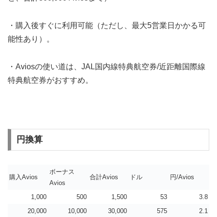
・購入後すぐに利用可能（ただし、最大5営業日かかる可
能性あり）。
・Aviosの使い道は、JAL国内線特典航空券/近距離国際線
特典航空券がおすすめ。
円換算
ボーナス
購入Avios
合計Avios
ドル
円/Avios
Avios
1,000
500
1,500
53
3.8
20,000
10,000
30,000
575
2.1