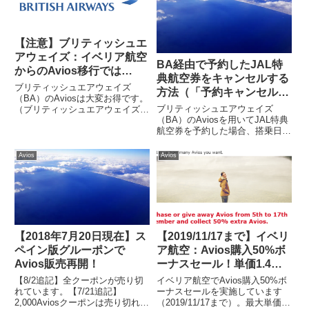
【注意】ブリティッシュエ
アウェイズ：イベリア航空
BA経由で予約したJAL特
からのAvios移行では
典航空券をキャンセルする
Avios延長できず
ブリティッシュエアウェイズ
方法（「予約キャンセル」
（BA）のAviosは大変お得です。
ボタンの場所がわかりにく
ブリティッシュエアウェイズ
（ブリティッシュエアウェイズ
いので図解付き）
（BA）のAviosを用いてJAL特典
HPから抜粋）大きな理由は、一
航空券を予約した場合、搭乗日搭
部の国内線/短距離国際線では
乗時間の24時間以上前にウェブ
JALマイルよりも少ない
上でキャンセル処理すれば、キャ
Avios（マイルのこと）でJAL特
Avios
Avios
ンセル手数料はかかりません（た
典航空券を予約することができる
だし、諸税等は返金されませ
か...
ん）。予約をキャンセルしよう
と...
【2018年7月20日現在】ス
【2019/11/17まで】イベリ
ペイン版グルーポンで
ア航空：Avios購入50%ボ
Avios販売再開！
ーナスセール！単価1.4
円/Avios！お得にJAL特典
【8/2追記】全クーポンが売り切
イベリア航空でAvios購入50%ボ
航空券
れています。【7/21追記】
ーナスセールを実施しています
2,000Aviosクーポンは売り切れて
（2019/11/17まで）。最大単価は