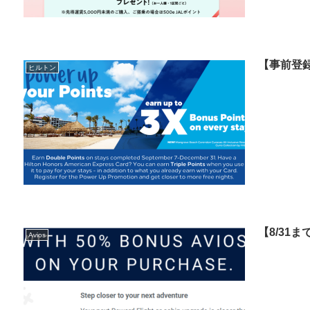
【事前登
ヒルトン
【8/31
Avios