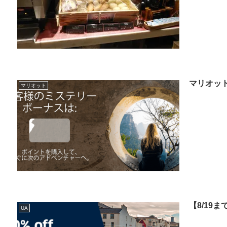
マリオッ
マリオット
【8/19
UA