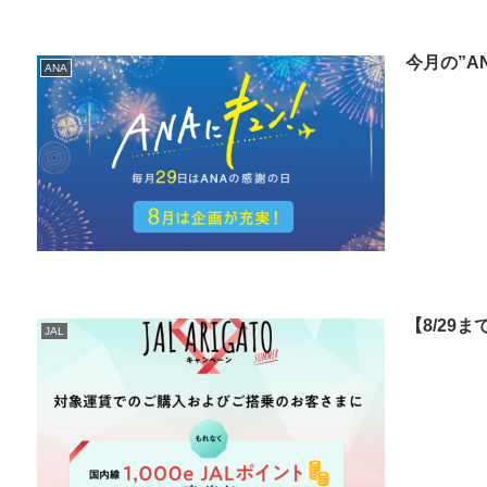
今月の”A
ANA
【8/29ま
JAL