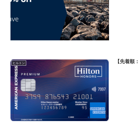
【先着順
ヒルトン