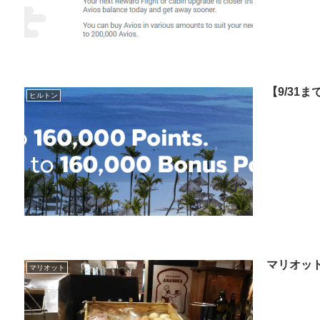
【9/31
ヒルトン
マリオッ
マリオット