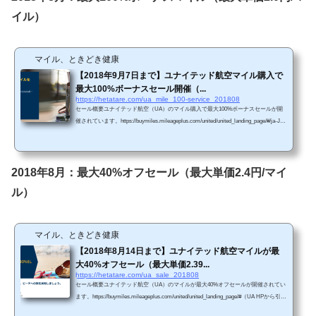
イル）
マイル、ときどき健康
【2018年9月7日まで】ユナイテッド航空マイル購入で
最大100%ボーナスセール開催（...
https://hetatare.com/ua_mile_100-service_201808
セール概要ユナイテッド航空（UA）のマイル購入で最大100%ボーナスセールが開
催されています。https://buymiles.mileageplus.com/united/united_landing_page/#/ja-J
P 単価購入マイルによってボーナス割合が変わります。・5,000～14,000マイル購入
で30％のボーナス（単価3.1円/マイル）・15,000～29,000マイル購入で70％のボーナ
ス（単価2.3円/マイル）・30,000～44,000マイル購入で85％のボーナス（単価2.2円/マ
イル）・45,000～75,000マイル購入で100%のボーナス（単価2.0円/マイル） 販売期
2018年8月：最大40%オフセール（最大単価2.4円/マイ
間2018年9月7日午後1時59...
ル）
マイル、ときどき健康
【2018年8月14日まで】ユナイテッド航空マイルが最
大40%オフセール（最大単価2.39...
https://hetatare.com/ua_sale_201808
セール概要ユナイテッド航空（UA）のマイルが最大40%オフセールが開催されてい
ます。https://buymiles.mileageplus.com/united/united_landing_page/#（UA HPから引
用） 今回のセールは購入金額がオフになります（7月実施時のセールは、ボーナス