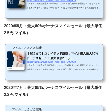
https://hetatare.com/ua_mile_sale_202009
ユナイテッド航空が最大75%ボーナスのマイル購入セールを開催しています！セー
ル概要ユナイテッド航空（UA）のマイル購入で最大75%ボーナスセールが開催され
ています。https://buymiles.mileageplus.com/united/united_landing_page/#/ja-JP 75%ボ
ーナスは前回（2020年8月は最大60%ボーナス）と比較するとお得ですね。しかしな
がら、２、３か月に一度くらいで最大85%ボーナスセールが開催されていますの
で、急ぎでなければ別の機会を待った方が良いかと思われます。 Chromeで「リダ
2020年8月：最大60%ボーナスマイルセール（最大単価
イレクトが繰り返し行われました」というエ...
2.5円/マイル）
マイル、ときどき健康
【8/25まで】ユナイテッド航空：マイル購入最大60%
ボーナスセール！最大単価2.5円/...
https://hetatare.com/ua_mile_sale_202008
ユナイテッド航空が最大60%ボーナスのマイル購入セールを開催しています。セー
ル概要ユナイテッド航空（UA）のマイル購入で最大60%ボーナスセールが開催され
ています。https://buymiles.mileageplus.com/united/united_landing_page/#/ja-JP 60%ボ
ーナスはボーナスセールの中で最もボーナス率が悪いですね。過去のセールでは、7
0%～85%ボーナスとなるケースが多いです。これまで毎月セールが開催されていま
すので、急ぎでなければ別の機会を待った方が良いかと思われます。 Chromeで
2020年7月：最大85%ボーナスマイルセール（最大単価
「リダイレクトが繰り返し行われました」...
2.2円/マイル）
マイル、ときどき健康