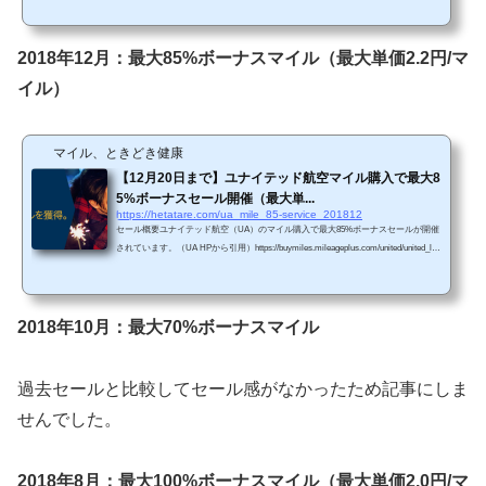
得感が高いセールというわけではないと思います。 Chromeで「リダイレクトが繰
り返し行われました」というエラーが生じてしまったら、以下の方法を試してみて
下さい。 単価購入マイルによってボーナス割合が変わります。・5,000～25,000マイ
2018年12月：最大85%ボーナスマイル（最大単価2.2円/マ
ル購入で40％のボーナス（単価2....
イル）
マイル、ときどき健康
【12月20日まで】ユナイテッド航空マイル購入で最大8
5%ボーナスセール開催（最大単...
https://hetatare.com/ua_mile_85-service_201812
セール概要ユナイテッド航空（UA）のマイル購入で最大85%ボーナスセールが開催
されています。（UA HPから引用）https://buymiles.mileageplus.com/united/united_lan
ding_page/#/ja-JP 今年8月に最大100%ボーナスセールがあったことを考えると、お
得感が高いセールというわけではないと思います。 Chromeで「リダイレクトが繰
り返し行われました」というエラーが生じてしまったら、以下の方法を試してみて
下さい。 単価購入マイルによってボーナス割合が変わります。・6,000～15,000マイ
2018年10月：最大70%ボーナスマイル
ル購入で30％のボーナス（単価3....
過去セールと比較してセール感がなかったため記事にしま
せんでした。
2018年8月：最大100%ボーナスマイル（最大単価2.0円/マ