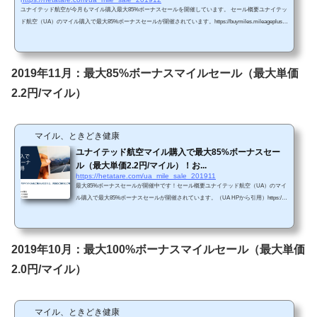
ユナイテッド航空が今月もマイル購入最大85%ボーナスセールを開催しています。 セール概要ユナイテッ
ド航空（UA）のマイル購入で最大85%ボーナスセールが開催されています。https://buymiles.mileageplus.c
om/united/united_landing_page/#/ja-JP 前回に続き、今回も最大85%セールですが、過去の傾向からしたらそ
れほどボーナス率は悪くないと思います。 Chromeで「リダイレクトが繰り返し行われました」というエ
ラーが生じてしまったら、以下の方法を試してみて下さい。 単価購入マイルによってボーナス割合が変...
2019年11月：最大85%ボーナスマイルセール（最大単価
2.2円/マイル）
マイル、ときどき健康
ユナイテッド航空マイル購入で最大85%ボーナスセー
ル（最大単価2.2円/マイル）！お...
https://hetatare.com/ua_mile_sale_201911
最大85%ボーナスセールが開催中です！セール概要ユナイテッド航空（UA）のマイ
ル購入で最大85%ボーナスセールが開催されています。（UA HPから引用）https://b
uymiles.mileageplus.com/united/united_landing_page/#/ja-JP 前回は最大100%ボーナス
セールでした。今回は最大85%セールですが、過去の傾向からしたらそれほどボー
ナス率は悪くないと思います。 Chromeで「リダイレクトが繰り返し行われまし
た」というエラーが生じてしまったら、以下の方法を試してみて下さい。 単価購入
2019年10月：最大100%ボーナスマイルセール（最大単価
マイルによってボーナス割合が変わり...
2.0円/マイル）
マイル、ときどき健康