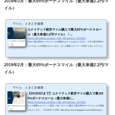
2019年3月：最大85%ボーナスマイル（最大単価2.2円/マ
レクトが繰り返し行われました」というエ...
イル）
マイル、ときどき健康
ユナイテッド航空マイル購入で最大85%ボーナスセー
ル（最大単価2.2円/マイル） ！...
https://hetatare.com/ua_mile_85-service_201903
3/2まで最大85%ボーナスセールが開催されていたばかりですが、今月も最大85%ボ
ーナスセールが実施されています。セール概要ユナイテッド航空（UA）のマイル購
入で最大85%ボーナスセールが開催されています。（UA HPから引用）https://buymil
es.mileageplus.com/united/united_landing_page/#/ja-JP 昨年8月に最大100%ボーナスセ
ールがあったことを考えると、お得感が高いセールというわけではないと思いま
す。 Chromeで「リダイレクトが繰り返し行われました」というエラーが生じてし
2019年2月：最大85%ボーナスマイル（最大単価2.2円/マ
まったら、以下の方法を試してみて下さい...
イル）
マイル、ときどき健康
【2019/3/2まで】ユナイテッド航空マイル購入で最大8
5%ボーナスセール（最大単価2....
https://hetatare.com/ua_mile_85-service_201902
セール概要ユナイテッド航空（UA）のマイル購入で最大85%ボーナスセールが開催
されています。（UA HPから引用）https://buymiles.mileageplus.com/united/united_lan
ding_page/#/ja-JP 昨年8月に最大100%ボーナスセールがあったことを考えると、お