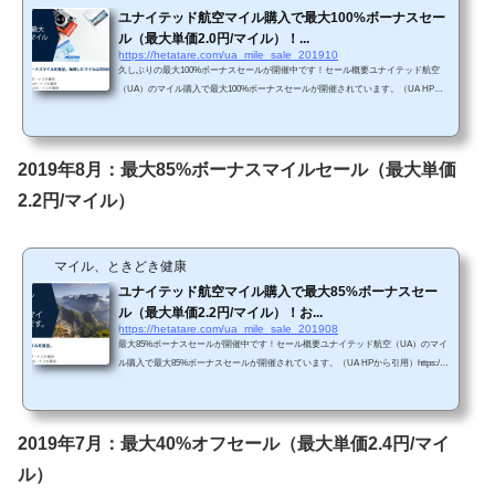
ユナイテッド航空マイル購入で最大100%ボーナスセー
ル（最大単価2.0円/マイル）！...
https://hetatare.com/ua_mile_sale_201910
久しぶりの最大100%ボーナスセールが開催中です！セール概要ユナイテッド航空
（UA）のマイル購入で最大100%ボーナスセールが開催されています。（UA HPか
ら引用）https://buymiles.mileageplus.com/united/united_landing_page/#/ja-JP 100%ボー
ナスセールは久しぶりです。この機会にマイルを購入してもよいかもしれませ
ん。 Chromeで「リダイレクトが繰り返し行われました」というエラーが生じてし
まったら、以下の方法を試してみて下さい。 単価購入マイルによってボーナス割合
2019年8月：最大85%ボーナスマイルセール（最大単価
が変わります。・5,000～19,000マイル購...
2.2円/マイル）
マイル、ときどき健康
ユナイテッド航空マイル購入で最大85%ボーナスセー
ル（最大単価2.2円/マイル）！お...
https://hetatare.com/ua_mile_sale_201908
最大85%ボーナスセールが開催中です！セール概要ユナイテッド航空（UA）のマイ
ル購入で最大85%ボーナスセールが開催されています。（UA HPから引用）https://b
uymiles.mileageplus.com/united/united_landing_page/#/ja-JP 85%ボーナスセールはこ
こ最近では高いボーナス率だと思います。 Chromeで「リダイレクトが繰り返し行
われました」というエラーが生じてしまったら、以下の方法を試してみて下さ
い。 単価購入マイルによってボーナス割合が変わります。・5,000～29,000マイル購
2019年7月：最大40%オフセール（最大単価2.4円/マイ
入で40％ボーナス・30,000～94,000マ...
ル）