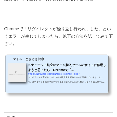
Chromeで「リダイレクトが繰り返し行われました」とい
うエラーが生じてしまったら、以下の方法を試してみて下
さい。
マイル、ときどき健康
ユナイテッド航空のマイル購入セールのサイトに移動し
ようと思ったら、Chromeで「...
https://hetatare.com/chrome_redirect_error
ユナイテッド航空でちょうどマイル購入最大85%セールが開催しています。そこ
で、ユナイテッド航空ウェブでマイルを購入することを検討しようと購入セールの
サイトに移動しようと思ったら・・・（「マイルを購入する」をクリックすればOK
のはずが・・・） 「www.united.comでリダイレクトが繰り返し行われました。」と
いうエラー画面が生じてしまい、セールサイトに移動できませんでした。 ネットで
色々と調べてみると、cookieが問題のようです。そこで、以下の対応を行うことで
無事セールサイトに移動できることがわかりまし...