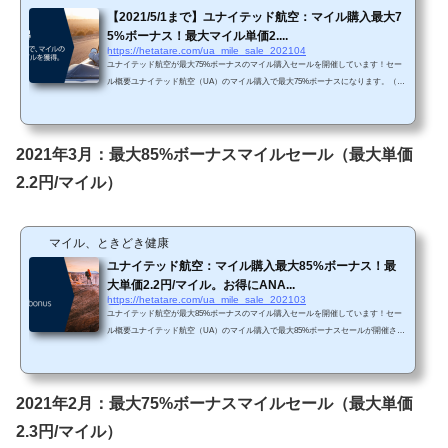
【2021/5/1まで】ユナイテッド航空：マイル購入最大7
5%ボーナス！最大マイル単価2....
https://hetatare.com/ua_mile_sale_202104
ユナイテッド航空が最大75%ボーナスのマイル購入セールを開催しています！セー
ル概要ユナイテッド航空（UA）のマイル購入で最大75%ボーナスになります。（ユ
ナイテッド航空HPから抜粋）https://buymiles.mileageplus.com/united/united_landing_p
age/#/ja-JP 先月は最大85%ボーナスでしたので、残念ながら今回のセールはお得感
がありません。 Chromeで「リダイレクトが繰り返し行われました」というエラー
が生じてしまったら、以下の方法を試してみて下さい。 単価購入マイルによってボ
2021年3月：最大85%ボーナスマイルセール（最大単価
ーナス割合が変わります。・3,000...
2.2円/マイル）
マイル、ときどき健康
ユナイテッド航空：マイル購入最大85%ボーナス！最
大単価2.2円/マイル。お得にANA...
https://hetatare.com/ua_mile_sale_202103
ユナイテッド航空が最大85%ボーナスのマイル購入セールを開催しています！セー
ル概要ユナイテッド航空（UA）のマイル購入で最大85%ボーナスセールが開催され
ています。（ユナイテッド航空HPから抜粋）https://buymiles.mileageplus.com/united/
united_landing_page/#/ja-JP 3か月ぶりの最大85%ボーナスです。直近では最大75%ボ
ーナスセールが続いていましたので、今回のセールはお得感があります。 Chrome
で「リダイレクトが繰り返し行われました」というエラーが生じてしまったら、以
2021年2月：最大75%ボーナスマイルセール（最大単価
下の方法を試してみて下さい。 単...
2.3円/マイル）