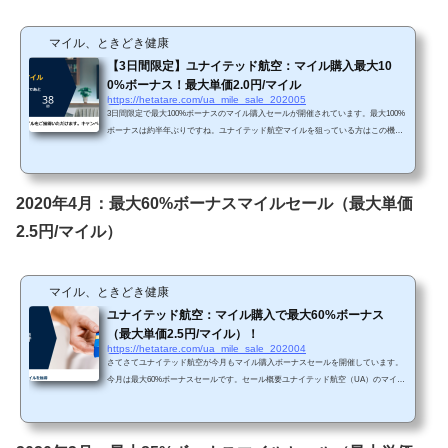
マイル、ときどき健康
【3日間限定】ユナイテッド航空：マイル購入最大10
0%ボーナス！最大単価2.0円/マイル
https://hetatare.com/ua_mile_sale_202005
3日間限定で最大100%ボーナスのマイル購入セールが開催されています。最大100%
ボーナスは約半年ぶりですね。ユナイテッド航空マイルを狙っている方はこの機会
をお見逃しなく。 セール概要ユナイテッド航空（UA）のマイル購入で最大100%ボ
ーナスセールが開催されています。https://buymiles.mileageplus.com/united/united_lan
ding_page/#/ja-JP 今回は約半年ぶりの100%ボーナスになります。ここ最近では最大
60%又は85%ボーナスでしたので、今回のセールは大変お得です。 Chromeで「リダ
2020年4月：最大60%ボーナスマイルセール（最大単価
イレクトが繰り返し行われました...
2.5円/マイル）
マイル、ときどき健康
ユナイテッド航空：マイル購入で最大60%ボーナス
（最大単価2.5円/マイル）！
https://hetatare.com/ua_mile_sale_202004
さてさてユナイテッド航空が今月もマイル購入ボーナスセールを開催しています。
今月は最大60%ボーナスセールです。セール概要ユナイテッド航空（UA）のマイル
購入で最大60%ボーナスセールが開催されています。https://buymiles.mileageplus.co
m/united/united_landing_page/#/ja-JP 前回は85%ボーナスでしたが、今月はボーナス
率は最大60%となっていて、お得感はありません。自分が知る限りでは過去最小の
ボーナス率ですね。毎月セール開催されていて、たいてい最大85%ボーナスですの