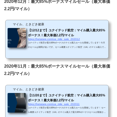
以下の方法を試してみて下さい。 単価購入マイルによってボーナス割合が変わりま
2020年12月：最大85%ボーナスマイルセール（最大単価
す。・3,000～14,000マイル購入...
2.2円/マイル）
マイル、ときどき健康
【12/12まで】ユナイテッド航空：マイル購入最大85%
ボーナス！最大単価2.2円/マイル
https://hetatare.com/ua_mile_sale_202012
ユナイテッド航空が最大85%ボーナスのマイル購入セールを開催しています！今月
のセールは期間が短いです。セール概要ユナイテッド航空（UA）のマイル購入で最
大85%ボーナスセールが開催されています。https://buymiles.mileageplus.com/united/u
nited_landing_page/#/ja-JP 先月に続き最大85%ボーナスです。 Chromeで「リダイレ
クトが繰り返し行われました」というエラーが生じてしまったら、以下の方法を試
してみて下さい。 単価購入マイルによってボーナス割合が変わります。・3,000～1
2020年11月：最大85%ボーナスマイルセール（最大単価
4,000マイル購入で30%ボーナス...
2.2円/マイル）
マイル、ときどき健康
【11/20まで】ユナイテッド航空：マイル購入最大85%
ボーナス！最大単価2.2円/マイル
https://hetatare.com/ua_mile_sale_202011
ユナイテッド航空が最大85%ボーナスのマイル購入セールを開催しています！ セー
ル概要ユナイテッド航空（UA）のマイル購入で最大85%ボーナスセールが開催され
ています。https://buymiles.mileageplus.com/united/united_landing_page/#/ja-JP 7月以