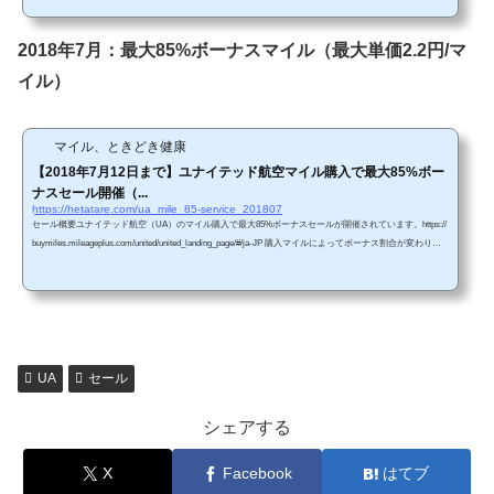
マイル付加） 単価購入マイルによって割引比率が変わります。・5,000～14,000マイ
ル購入で20%オフ（単価3.18円/マイル）・15,000～29,000マイル購入で30％オフ（単
価2.79円/マイル）・30,000～150,000マイル購入で40％オフ（単価2.39円/マイル） 販
2018年7月：最大85%ボーナスマイル（最大単価2.2円/マ
売期間2018年8月14日午後1...
イル）
マイル、ときどき健康
【2018年7月12日まで】ユナイテッド航空マイル購入で最大85%ボー
ナスセール開催（...
https://hetatare.com/ua_mile_85-service_201807
セール概要ユナイテッド航空（UA）のマイル購入で最大85%ボーナスセールが開催されています。https://
buymiles.mileageplus.com/united/united_landing_page/#/ja-JP 購入マイルによってボーナス割合が変わりま
す。・5,000～19,000マイル購入で30％のボーナス（単価3.1円/マイル）・15,000～29,000マイル購入で60％
のボーナス（単価2.5円/マイル）・30,000～81,000マイル購入で85％のボーナス（単価約2.2円/マイル） セ
ール期間は2018年7月12日13時59分（日本時間）までです。 購入するためには、マイレージクラブへの...
UA
セール
シェアする
X
Facebook
はてブ