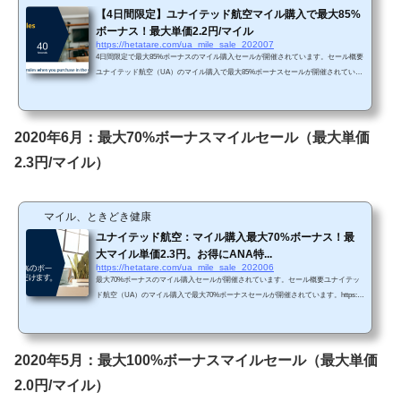
【4日間限定】ユナイテッド航空マイル購入で最大85%
ボーナス！最大単価2.2円/マイル
https://hetatare.com/ua_mile_sale_202007
4日間限定で最大85%ボーナスのマイル購入セールが開催されています。セール概要
ユナイテッド航空（UA）のマイル購入で最大85%ボーナスセールが開催されていま
す。https://buymiles.mileageplus.com/united/united_landing_page/#/ja-JP 85%ボーナス
は2-3か月に一度くらいの頻度で見られる割合ですね。なので、急ぎでなければ別の
機会を待つこともありかと思います。 Chromeで「リダイレクトが繰り返し行われ
ました」というエラーが生じてしまったら、以下の方法を試してみて下さい。 単価
2020年6月：最大70%ボーナスマイルセール（最大単価
購入マイルによってボーナス割...
2.3円/マイル）
マイル、ときどき健康
ユナイテッド航空：マイル購入最大70%ボーナス！最
大マイル単価2.3円。お得にANA特...
https://hetatare.com/ua_mile_sale_202006
最大70%ボーナスのマイル購入セールが開催されています。セール概要ユナイテッ
ド航空（UA）のマイル購入で最大70%ボーナスセールが開催されています。https://b
uymiles.mileageplus.com/united/united_landing_page/#/ja-JP 直近では100%ボーナスセ
ールや85%ボーナスセールが開催されていましたので、今回はそれほどお得ではあ
りませんね。 Chromeで「リダイレクトが繰り返し行われました」というエラーが
生じてしまったら、以下の方法を試してみて下さい。 単価購入マイルによってボー
2020年5月：最大100%ボーナスマイルセール（最大単価
ナス割合が変わります。・5,000～...
2.0円/マイル）