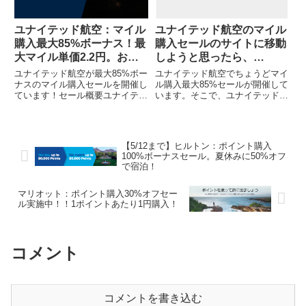
ユナイテッド航空：マイル
ユナイテッド航空のマイル
購入最大85%ボーナス！最
購入セールのサイトに移動
大マイル単価2.2円。お得
しようと思ったら、
にANA特典航空券
Chromeで「リダイレクト
ユナイテッド航空が最大85%ボー
ユナイテッド航空でちょうどマイ
が繰り返し行われました」
ナスのマイル購入セールを開催し
ル購入最大85%セールが開催して
ています！セール概要ユナイテッ
います。そこで、ユナイテッド航
というエラーが生じてしま
ド航空（UA）のマイル購入で最
空ウェブでマイルを購入すること
った（＋解決方法付）
大85%ボーナスになります。（ユ
を検討しようと購入セールのサイ
ナイテッド航空HPから抜粋）前
トに移動しようと思ったら・・・
回は50%オフセール（実質100%
（「マイルを購入する」をクリッ
【5/12まで】ヒルトン：ポイント購入
ボーナスセール）でした...
クすればOKのはずが・・・）...
100%ボーナスセール。夏休みに50%オフ
で宿泊！
マリオット：ポイント購入30%オフセー
ル実施中！！1ポイントあたり1円購入！
コメント
コメントを書き込む