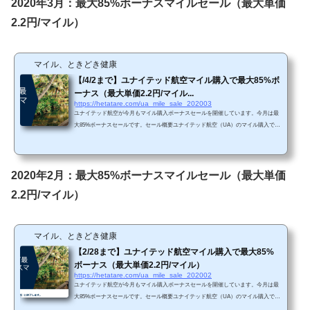
2020年3月：最大85%ボーナスマイルセール（最大単価
で、今回急いでマイルを買う必要はないと思わ...
2.2円/マイル）
マイル、ときどき健康
【/4/2まで】ユナイテッド航空マイル購入で最大85%ボ
ーナス（最大単価2.2円/マイル...
https://hetatare.com/ua_mile_sale_202003
ユナイテッド航空が今月もマイル購入ボーナスセールを開催しています。今月は最
大85%ボーナスセールです。セール概要ユナイテッド航空（UA）のマイル購入で最
大85%ボーナスセールが開催されています。https://buymiles.mileageplus.com/united/u
nited_landing_page/#/ja-JP 前回と比較して、ボーナス率は最大85%セールで同じです
が、購入上限が225,000マイルまで引き上げられています（前回までは100,000マイル
まで購入可能）。 Chromeで「リダイレクトが繰り返し行われました」というエラ
2020年2月：最大85%ボーナスマイルセール（最大単価
ーが生じてしまったら、以下の方法...
2.2円/マイル）
マイル、ときどき健康
【2/28まで】ユナイテッド航空マイル購入で最大85%
ボーナス（最大単価2.2円/マイル）
https://hetatare.com/ua_mile_sale_202002
ユナイテッド航空が今月もマイル購入ボーナスセールを開催しています。今月は最
大85%ボーナスセールです。セール概要ユナイテッド航空（UA）のマイル購入で最
大85%ボーナスセールが開催されています。https://buymiles.mileageplus.com/united/u