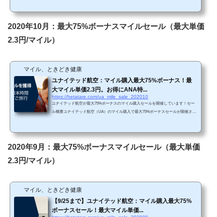
来の85%ボーナスです。前々回は60%、前々回と前回は75%でしたので、今回はお
得なセールですね。 Chromeで「リダイレクトが繰り返し行われました」というエ
ラーが生じてしまったら、以下の方法を試してみて下さい。 単価購入マイルによっ
2020年10月：最大75%ボーナスマイルセール（最大単価
てボーナス割合が変わります。...
2.3円/マイル）
マイル、ときどき健康
ユナイテッド航空：マイル購入最大75%ボーナス！最
大マイル単価2.3円。お得にANA特...
https://hetatare.com/ua_mile_sale_202010
ユナイテッド航空が最大75%ボーナスのマイル購入セールを開催しています！セー
ル概要ユナイテッド航空（UA）のマイル購入で最大75%ボーナスセールが開催され
ています。https://buymiles.mileageplus.com/united/united_landing_page/#/ja-JP 75%ボ
ーナスは前回と一緒ですね。３か月に一度くらいで最大85%ボーナスセールが開催
されていますので、急ぎでなければ別の機会を待った方が良いかと思われます。 Ch
romeで「リダイレクトが繰り返し行われました」というエラーが生じてしまった
2020年9月：最大75%ボーナスマイルセール（最大単価
ら、以下の方法を試してみて下さい。&nbs...
2.3円/マイル）
マイル、ときどき健康
【9/25まで】ユナイテッド航空：マイル購入最大75%
ボーナスセール！最大マイル単価...