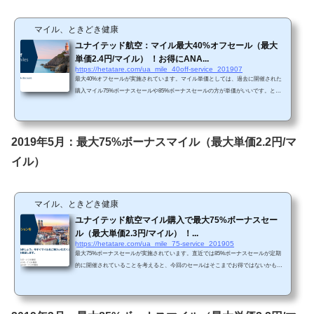
マイル、ときどき健康
ユナイテッド航空：マイル最大40%オフセール（最大
単価2.4円/マイル） ！お得にANA...
https://hetatare.com/ua_mile_40off-service_201907
最大40%オフセールが実施されています。マイル単価としては、過去に開催された
購入マイル75%ボーナスセールや85%ボーナスセールの方が単価がいいです。とな
ると、今回のセールはそこまでお得ではないかもしれません。セール概要ユナイテ
ッド航空（UA）のマイル購入で最大40%オフセールが開催されています。（UA HP
から引用）https://buymiles.mileageplus.com/united/united_landing_page/#/ja-JP マイル
単価としては、過去に開催された購入マイル75%ボーナスセールや85%ボーナスセ
2019年5月：最大75%ボーナスマイル（最大単価2.2円/マ
ールの方が単価がいいですので、今回はお得感が...
イル）
マイル、ときどき健康
ユナイテッド航空マイル購入で最大75%ボーナスセー
ル（最大単価2.3円/マイル） ！...
https://hetatare.com/ua_mile_75-service_201905
最大75%ボーナスセールが実施されています。直近では85%ボーナスセールが定期
的に開催されていることを考えると、今回のセールはそこまでお得ではないかもし
れません。セール概要ユナイテッド航空（UA）のマイル購入で最大75%ボーナスセ
ールが開催されています。（UA HPから引用）https://buymiles.mileageplus.com/unite
d/united_landing_page/#/ja-JP 昨年8月に最大100%ボーナスセールがあったことを考
えると、お得感が高いセールというわけではないと思います。 Chromeで「リダイ