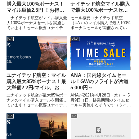
購入最大100%ボーナス！
ナイテッド航空マイル購入
マイル単価2.5円 ！お得に
で最大100%ボーナスセー
ANA特典航空券
ル開催（最大単価2.0円/マ
ユナイテッド航空がマイル購入最
セール概要ユナイテッド航空
イル）：直近では最安!
大100%ボーナスセールを実施し
（UA）のマイル購入で最大100%
ています！セール概要ユナイテッ
ボーナスセールが開催されていま
ド航空（UA）のマイル購入で最
す。単価購入マイルによってボー
大100％ボーナスセールが開催さ
ナス割合が変わります。・5,000
UA
ANA
れています。（UA HPから引
～14,000マイル購入で30％のボ
用）前回に続き、今回も100%ボ
ーナス（単価3.1円/マイル）・
ーナスセールです！Chr...
15,000～29...
ユナイテッド航空：マイル
ANA：国内線タイムセー
購入最大85%ボーナス！最
ル！GWのフライトが片道
大単価2.2円/マイル。お得
5,000円～
にANA特典航空券
ユナイテッド航空が最大85%ボー
ANAが2021年4月28日（水）～ 5
ナスのマイル購入セールを開催し
月9日（日）搭乗期間のタイムセ
ています！セール概要ユナイテッ
ールを実施するそうです（タイム
ド航空（UA）のマイル購入で最
セール開始は3/22の0時から）。
大85%ボーナスセールが開催され
羽田～大阪区間は5,000円～羽田
UA
UA
ています。（ユナイテッド航空
～千歳/福岡区間は7,000円～羽田
HPから抜粋）3か月ぶりの最大
～那覇区間は8,000円～GW期間
85%ボーナスです。直近では...
な...