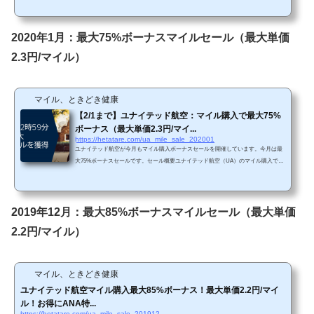
nited_landing_page/#/ja-JP 前回が最大75%セールでしたので、今回はちょっとお得で
す。 Chromeで「リダイレクトが繰り返し行われました」というエラーが生じてし
まったら、以下の方法を試してみて下さい。 単価購入マイルによってボーナス割合
2020年1月：最大75%ボーナスマイルセール（最大単価
が変わります。・5,000～29,000...
2.3円/マイル）
マイル、ときどき健康
【2/1まで】ユナイテッド航空：マイル購入で最大75%
ボーナス（最大単価2.3円/マイ...
https://hetatare.com/ua_mile_sale_202001
ユナイテッド航空が今月もマイル購入ボーナスセールを開催しています。今月は最
大75%ボーナスセールです。セール概要ユナイテッド航空（UA）のマイル購入で最
大75%ボーナスセールが開催されています。https://buymiles.mileageplus.com/united/u
nited_landing_page/#/ja-JP 今回は最大75%セールということで、直近の85%ボーナス
セールと比較するとボーナス率は高くないですね。 Chromeで「リダイレクトが繰
り返し行われました」というエラーが生じてしまったら、以下の方法を試してみて
2019年12月：最大85%ボーナスマイルセール（最大単価
下さい。 単価購入マイルによって...
2.2円/マイル）
マイル、ときどき健康
ユナイテッド航空マイル購入最大85%ボーナス！最大単価2.2円/マイ
ル！お得にANA特...
https://hetatare.com/ua_mile_sale_201912