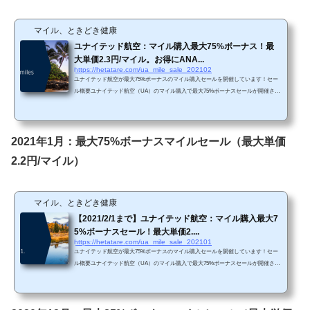
マイル、ときどき健康
ユナイテッド航空：マイル購入最大75%ボーナス！最
大単価2.3円/マイル。お得にANA...
https://hetatare.com/ua_mile_sale_202102
ユナイテッド航空が最大75%ボーナスのマイル購入セールを開催しています！セー
ル概要ユナイテッド航空（UA）のマイル購入で最大75%ボーナスセールが開催され
ています。（ユナイテッド航空HPから抜粋）https://buymiles.mileageplus.com/united/
united_landing_page/#/ja-JP 先月に引き続き最大75%ボーナスです。過去のセールで7
5%は低いボーナス率になりますので、残念ながら今回のセールはお得感がありませ
ん。 Chromeで「リダイレクトが繰り返し行われました」というエラーが生じてし
2021年1月：最大75%ボーナスマイルセール（最大単価
まったら、以下の方法を試してみて下さ...
2.2円/マイル）
マイル、ときどき健康
【2021/2/1まで】ユナイテッド航空：マイル購入最大7
5%ボーナスセール！最大単価2....
https://hetatare.com/ua_mile_sale_202101
ユナイテッド航空が最大75%ボーナスのマイル購入セールを開催しています！セー
ル概要ユナイテッド航空（UA）のマイル購入で最大75%ボーナスセールが開催され
ています。https://buymiles.mileageplus.com/united/united_landing_page/#/ja-JP 先月は
最大85%でしたが、今月は最大75%ボーナスですので、お得感はありません。 Chro
meで「リダイレクトが繰り返し行われました」というエラーが生じてしまったら、