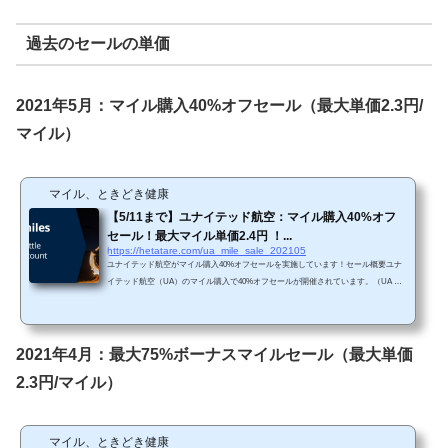
過去のセールの単価
2021年5月：マイル購入40%オフセール（最大単価2.3円/
マイル）
マイル、ときどき健康
【5/11まで】ユナイテッド航空：マイル購入40%オフ
セール！最大マイル単価2.4円 ！...
https://hetatare.com/ua_mile_sale_202105
ユナイテッド航空がマイル購入40%オフセールを実施しています！セール概要ユナ
イテッド航空（UA）のマイル購入で40%オフセールが開催されています。（UA HP
から引用）https://buymiles.mileageplus.com/united/united_landing_page/#/ja-JP 今回は
最小量の1,000マイル購入時から40%オフで購入できます。そのため、マイル単価と
しては、過去に開催された購入マイル最大75%ボーナスセールや最大85%ボーナス
セールと比較すると、30,000マイル以下のマイルを購入する場合は本セールの方が
2021年4月：最大75%ボーナスマイルセール（最大単価
お得です。 Chromeで「リダイレクトが繰...
2.3円/マイル）
マイル、ときどき健康