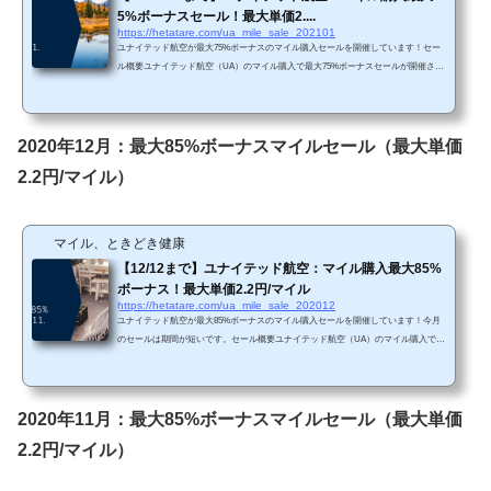
5%ボーナスセール！最大単価2....
https://hetatare.com/ua_mile_sale_202101
ユナイテッド航空が最大75%ボーナスのマイル購入セールを開催しています！セー
ル概要ユナイテッド航空（UA）のマイル購入で最大75%ボーナスセールが開催され
ています。https://buymiles.mileageplus.com/united/united_landing_page/#/ja-JP 先月は
最大85%でしたが、今月は最大75%ボーナスですので、お得感はありません。 Chro
meで「リダイレクトが繰り返し行われました」というエラーが生じてしまったら、
以下の方法を試してみて下さい。 単価購入マイルによってボーナス割合が変わりま
2020年12月：最大85%ボーナスマイルセール（最大単価
す。・3,000～14,000マイル購入...
2.2円/マイル）
マイル、ときどき健康
【12/12まで】ユナイテッド航空：マイル購入最大85%
ボーナス！最大単価2.2円/マイル
https://hetatare.com/ua_mile_sale_202012
ユナイテッド航空が最大85%ボーナスのマイル購入セールを開催しています！今月
のセールは期間が短いです。セール概要ユナイテッド航空（UA）のマイル購入で最
大85%ボーナスセールが開催されています。https://buymiles.mileageplus.com/united/u
nited_landing_page/#/ja-JP 先月に続き最大85%ボーナスです。 Chromeで「リダイレ
クトが繰り返し行われました」というエラーが生じてしまったら、以下の方法を試
してみて下さい。 単価購入マイルによってボーナス割合が変わります。・3,000～1
2020年11月：最大85%ボーナスマイルセール（最大単価
4,000マイル購入で30%ボーナス...
2.2円/マイル）