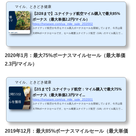
マイル、ときどき健康
【2/28まで】ユナイテッド航空マイル購入で最大85%
ボーナス（最大単価2.2円/マイル）
https://hetatare.com/ua_mile_sale_202002
ユナイテッド航空が今月もマイル購入ボーナスセールを開催しています。今月は最
大85%ボーナスセールです。セール概要ユナイテッド航空（UA）のマイル購入で最
大85%ボーナスセールが開催されています。https://buymiles.mileageplus.com/united/u
nited_landing_page/#/ja-JP 前回が最大75%セールでしたので、今回はちょっとお得で
す。 Chromeで「リダイレクトが繰り返し行われました」というエラーが生じてし
まったら、以下の方法を試してみて下さい。 単価購入マイルによってボーナス割合
2020年1月：最大75%ボーナスマイルセール（最大単価
が変わります。・5,000～29,000...
2.3円/マイル）
マイル、ときどき健康
【2/1まで】ユナイテッド航空：マイル購入で最大75%
ボーナス（最大単価2.3円/マイ...
https://hetatare.com/ua_mile_sale_202001
ユナイテッド航空が今月もマイル購入ボーナスセールを開催しています。今月は最
大75%ボーナスセールです。セール概要ユナイテッド航空（UA）のマイル購入で最
大75%ボーナスセールが開催されています。https://buymiles.mileageplus.com/united/u
nited_landing_page/#/ja-JP 今回は最大75%セールということで、直近の85%ボーナス
セールと比較するとボーナス率は高くないですね。 Chromeで「リダイレクトが繰
り返し行われました」というエラーが生じてしまったら、以下の方法を試してみて
2019年12月：最大85%ボーナスマイルセール（最大単価
下さい。 単価購入マイルによって...