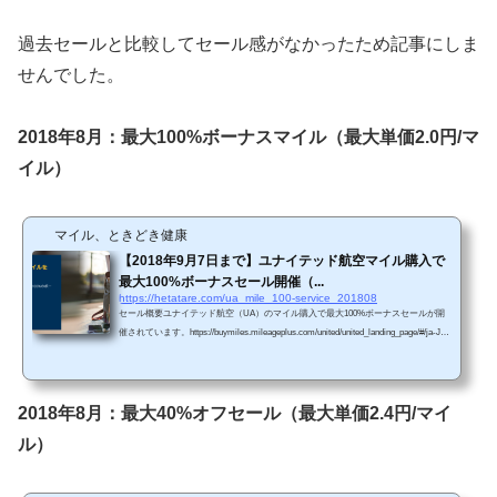
過去セールと比較してセール感がなかったため記事にしま
せんでした。
2018年8月：最大100%ボーナスマイル（最大単価2.0円/マ
イル）
マイル、ときどき健康
【2018年9月7日まで】ユナイテッド航空マイル購入で
最大100%ボーナスセール開催（...
https://hetatare.com/ua_mile_100-service_201808
セール概要ユナイテッド航空（UA）のマイル購入で最大100%ボーナスセールが開
催されています。https://buymiles.mileageplus.com/united/united_landing_page/#/ja-J
P 単価購入マイルによってボーナス割合が変わります。・5,000～14,000マイル購入
で30％のボーナス（単価3.1円/マイル）・15,000～29,000マイル購入で70％のボーナ
ス（単価2.3円/マイル）・30,000～44,000マイル購入で85％のボーナス（単価2.2円/マ
イル）・45,000～75,000マイル購入で100%のボーナス（単価2.0円/マイル） 販売期
2018年8月：最大40%オフセール（最大単価2.4円/マイ
間2018年9月7日午後1時59...
ル）