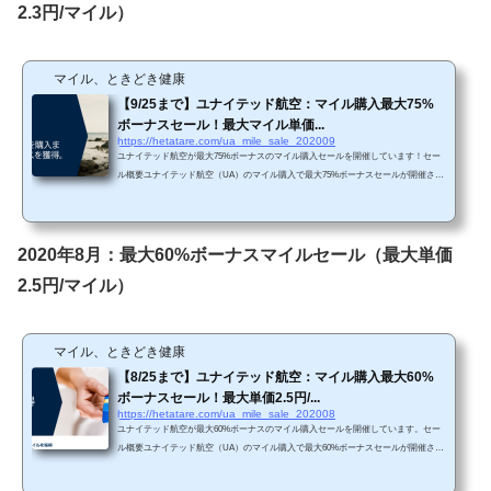
2.3円/マイル）
マイル、ときどき健康
【9/25まで】ユナイテッド航空：マイル購入最大75%
ボーナスセール！最大マイル単価...
https://hetatare.com/ua_mile_sale_202009
ユナイテッド航空が最大75%ボーナスのマイル購入セールを開催しています！セー
ル概要ユナイテッド航空（UA）のマイル購入で最大75%ボーナスセールが開催され
ています。https://buymiles.mileageplus.com/united/united_landing_page/#/ja-JP 75%ボ
ーナスは前回（2020年8月は最大60%ボーナス）と比較するとお得ですね。しかしな
がら、２、３か月に一度くらいで最大85%ボーナスセールが開催されていますの
で、急ぎでなければ別の機会を待った方が良いかと思われます。 Chromeで「リダ
2020年8月：最大60%ボーナスマイルセール（最大単価
イレクトが繰り返し行われました」というエ...
2.5円/マイル）
マイル、ときどき健康
【8/25まで】ユナイテッド航空：マイル購入最大60%
ボーナスセール！最大単価2.5円/...
https://hetatare.com/ua_mile_sale_202008
ユナイテッド航空が最大60%ボーナスのマイル購入セールを開催しています。セー
ル概要ユナイテッド航空（UA）のマイル購入で最大60%ボーナスセールが開催され
ています。https://buymiles.mileageplus.com/united/united_landing_page/#/ja-JP 60%ボ
ーナスはボーナスセールの中で最もボーナス率が悪いですね。過去のセールでは、7