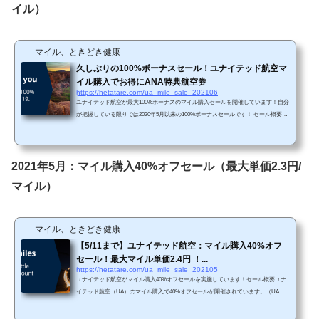
イル）
マイル、ときどき健康
久しぶりの100%ボーナスセール！ユナイテッド航空マ
イル購入でお得にANA特典航空券
https://hetatare.com/ua_mile_sale_202106
ユナイテッド航空が最大100%ボーナスのマイル購入セールを開催しています！自分
が把握している限りでは2020年5月以来の100%ボーナスセールです！ セール概要ユ
ナイテッド航空（UA）のマイル購入で最大100%ボーナスになります。（ユナイテ
ッド航空HPから抜粋）https://buymiles.mileageplus.com/united/united_landing_page/#/j
a-JP 約1年ぶりの最大100%ボーナスセールです。たいていは75%～85%ボーナスセ
ールですので、今回のセールは非常にお得です。 Chromeで「リダイレクトが繰り
2021年5月：マイル購入40%オフセール（最大単価2.3円/
返し行われました」というエラーが生...
マイル）
マイル、ときどき健康
【5/11まで】ユナイテッド航空：マイル購入40%オフ
セール！最大マイル単価2.4円 ！...
https://hetatare.com/ua_mile_sale_202105
ユナイテッド航空がマイル購入40%オフセールを実施しています！セール概要ユナ
イテッド航空（UA）のマイル購入で40%オフセールが開催されています。（UA HP
から引用）https://buymiles.mileageplus.com/united/united_landing_page/#/ja-JP 今回は
最小量の1,000マイル購入時から40%オフで購入できます。そのため、マイル単価と