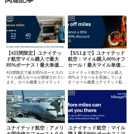
UA
UA
【4日間限定】ユナイテッ
【5/11まで】ユナイテッド
ド航空マイル購入で最大
航空：マイル購入40%オフ
85%ボーナス！最大単価
セール！最大マイル単価
2.2円/マイル
2.4円 ！お得にANA特典航
4日間限定で最大85%ボーナスの
ユナイテッド航空がマイル購入
空券
マイル購入セールが開催されてい
40%オフセールを実施していま
ます。セール概要ユナイテッド航
す！セール概要ユナイテッド航空
空（UA）のマイル購入で最大
（UA）のマイル購入で40%オフ
85%ボーナスセールが開催されて
セールが開催されています。
UA
UA
います。85%ボーナスは2-3か月
（UA HPから引用）今回は最小
に一度くらいの頻度で見られる割
量の1,000マイル購入時から40%
合ですね。なので、急ぎで...
オフで購入できます。そのた...
ユナイテッド航空：アメリ
ユナイテッド航空：マイル
カ国内線のファーストクラ
購入最大90%ボーナス！マ