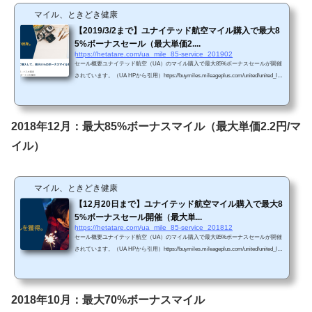
マイル、ときどき健康
【2019/3/2まで】ユナイテッド航空マイル購入で最大8
5%ボーナスセール（最大単価2....
https://hetatare.com/ua_mile_85-service_201902
セール概要ユナイテッド航空（UA）のマイル購入で最大85%ボーナスセールが開催
されています。（UA HPから引用）https://buymiles.mileageplus.com/united/united_lan
ding_page/#/ja-JP 昨年8月に最大100%ボーナスセールがあったことを考えると、お
得感が高いセールというわけではないと思います。 Chromeで「リダイレクトが繰
り返し行われました」というエラーが生じてしまったら、以下の方法を試してみて
下さい。 単価購入マイルによってボーナス割合が変わります。・5,000～25,000マイ
2018年12月：最大85%ボーナスマイル（最大単価2.2円/マ
ル購入で40％のボーナス（単価2....
イル）
マイル、ときどき健康
【12月20日まで】ユナイテッド航空マイル購入で最大8
5%ボーナスセール開催（最大単...
https://hetatare.com/ua_mile_85-service_201812
セール概要ユナイテッド航空（UA）のマイル購入で最大85%ボーナスセールが開催
されています。（UA HPから引用）https://buymiles.mileageplus.com/united/united_lan
ding_page/#/ja-JP 今年8月に最大100%ボーナスセールがあったことを考えると、お
得感が高いセールというわけではないと思います。 Chromeで「リダイレクトが繰
り返し行われました」というエラーが生じてしまったら、以下の方法を試してみて
下さい。 単価購入マイルによってボーナス割合が変わります。・6,000～15,000マイ
2018年10月：最大70%ボーナスマイル
ル購入で30％のボーナス（単価3....