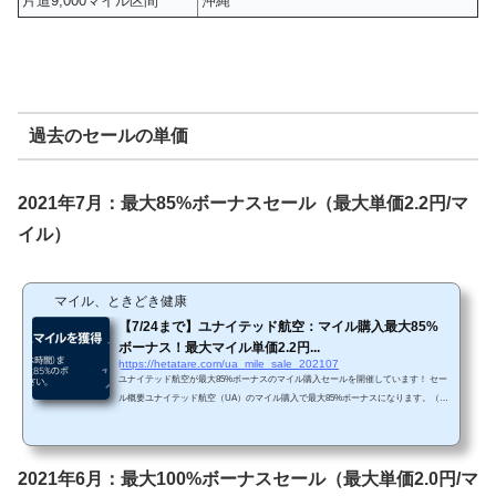
片道9,000マイル区間
沖縄
過去のセールの単価
2021年7月：最大85%ボーナスセール（最大単価2.2円/マ
イル）
マイル、ときどき健康
【7/24まで】ユナイテッド航空：マイル購入最大85%
ボーナス！最大マイル単価2.2円...
https://hetatare.com/ua_mile_sale_202107
ユナイテッド航空が最大85%ボーナスのマイル購入セールを開催しています！ セー
ル概要ユナイテッド航空（UA）のマイル購入で最大85%ボーナスになります。（ユ
ナイテッド航空HPから抜粋）https://buymiles.mileageplus.com/united/united_landing_p
age/#/ja-JP 前回は最大100%セールでしたので、前回ほどお得ではないです。ただ、
通常は75%～85%ボーナスセールになりますので、通常セールの中ではお得な範囲
になると思います。 Chromeで「リダイレクトが繰り返し行われました」というエ
2021年6月：最大100%ボーナスセール（最大単価2.0円/マ
ラーが生じてしまったら、以下の方...