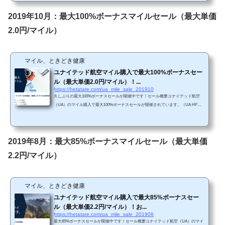
ナス率は悪くないと思います。 Chromeで「リダイレクトが繰り返し行われまし
た」というエラーが生じてしまったら、以下の方法を試してみて下さい。 単価購入
2019年10月：最大100%ボーナスマイルセール（最大単価
マイルによってボーナス割合が変わり...
2.0円/マイル）
マイル、ときどき健康
ユナイテッド航空マイル購入で最大100%ボーナスセー
ル（最大単価2.0円/マイル）！...
https://hetatare.com/ua_mile_sale_201910
久しぶりの最大100%ボーナスセールが開催中です！セール概要ユナイテッド航空
（UA）のマイル購入で最大100%ボーナスセールが開催されています。（UA HPか
ら引用）https://buymiles.mileageplus.com/united/united_landing_page/#/ja-JP 100%ボー
ナスセールは久しぶりです。この機会にマイルを購入してもよいかもしれませ
ん。 Chromeで「リダイレクトが繰り返し行われました」というエラーが生じてし
まったら、以下の方法を試してみて下さい。 単価購入マイルによってボーナス割合
2019年8月：最大85%ボーナスマイルセール（最大単価
が変わります。・5,000～19,000マイル購...
2.2円/マイル）
マイル、ときどき健康
ユナイテッド航空マイル購入で最大85%ボーナスセー
ル（最大単価2.2円/マイル）！お...
https://hetatare.com/ua_mile_sale_201908
最大85%ボーナスセールが開催中です！セール概要ユナイテッド航空（UA）のマイ