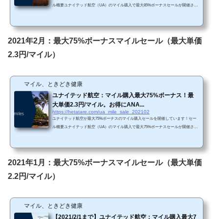
ル概要ユナイテッド航空（UA）のマイル購入で最大85%ボーナスセールが開催され
ています。（ユナイテッド航空HPから抜粋）https://buymiles.mileageplus.com/united/
united_landing_page/#/ja-JP 3か月ぶりの最大85%ボーナスです。直近では最大75%ボ
ーナスセールが続いていましたので、今回のセールはお得感があります。 Chrome
で「リダイレクトが繰り返し行われました」というエラーが生じてしまったら、以
2021年2月：最大75%ボーナスマイルセール（最大単価
下の方法を試してみて下さい。 単...
2.3円/マイル）
マイル、ときどき健康
ユナイテッド航空：マイル購入最大75%ボーナス！最
大単価2.3円/マイル。お得にANA...
https://hetatare.com/ua_mile_sale_202102
ユナイテッド航空が最大75%ボーナスのマイル購入セールを開催しています！セー
ル概要ユナイテッド航空（UA）のマイル購入で最大75%ボーナスセールが開催され
ています。（ユナイテッド航空HPから抜粋）https://buymiles.mileageplus.com/united/
united_landing_page/#/ja-JP 先月に引き続き最大75%ボーナスです。過去のセールで7
5%は低いボーナス率になりますので、残念ながら今回のセールはお得感がありませ
ん。 Chromeで「リダイレクトが繰り返し行われました」というエラーが生じてし
2021年1月：最大75%ボーナスマイルセール（最大単価
まったら、以下の方法を試してみて下さ...
2.2円/マイル）
マイル、ときどき健康
【2021/2/1まで】ユナイテッド航空：マイル購入最大7