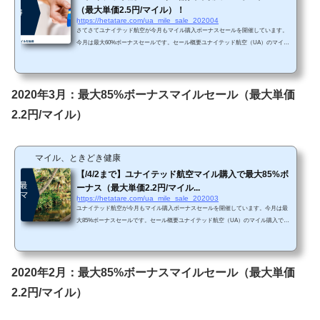
（最大単価2.5円/マイル）！
https://hetatare.com/ua_mile_sale_202004
さてさてユナイテッド航空が今月もマイル購入ボーナスセールを開催しています。
今月は最大60%ボーナスセールです。セール概要ユナイテッド航空（UA）のマイル
購入で最大60%ボーナスセールが開催されています。https://buymiles.mileageplus.co
m/united/united_landing_page/#/ja-JP 前回は85%ボーナスでしたが、今月はボーナス
率は最大60%となっていて、お得感はありません。自分が知る限りでは過去最小の
ボーナス率ですね。毎月セール開催されていて、たいてい最大85%ボーナスですの
2020年3月：最大85%ボーナスマイルセール（最大単価
で、今回急いでマイルを買う必要はないと思わ...
2.2円/マイル）
マイル、ときどき健康
【/4/2まで】ユナイテッド航空マイル購入で最大85%ボ
ーナス（最大単価2.2円/マイル...
https://hetatare.com/ua_mile_sale_202003
ユナイテッド航空が今月もマイル購入ボーナスセールを開催しています。今月は最
大85%ボーナスセールです。セール概要ユナイテッド航空（UA）のマイル購入で最
大85%ボーナスセールが開催されています。https://buymiles.mileageplus.com/united/u
nited_landing_page/#/ja-JP 前回と比較して、ボーナス率は最大85%セールで同じです
が、購入上限が225,000マイルまで引き上げられています（前回までは100,000マイル
まで購入可能）。 Chromeで「リダイレクトが繰り返し行われました」というエラ
2020年2月：最大85%ボーナスマイルセール（最大単価
ーが生じてしまったら、以下の方法...
2.2円/マイル）