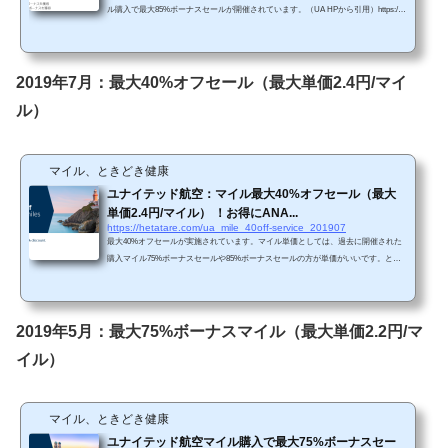
ル購入で最大85%ボーナスセールが開催されています。（UA HPから引用）https://b
uymiles.mileageplus.com/united/united_landing_page/#/ja-JP 85%ボーナスセールはこ
こ最近では高いボーナス率だと思います。 Chromeで「リダイレクトが繰り返し行
われました」というエラーが生じてしまったら、以下の方法を試してみて下さ
い。 単価購入マイルによってボーナス割合が変わります。・5,000～29,000マイル購
2019年7月：最大40%オフセール（最大単価2.4円/マイ
入で40％ボーナス・30,000～94,000マ...
ル）
マイル、ときどき健康
ユナイテッド航空：マイル最大40%オフセール（最大
単価2.4円/マイル） ！お得にANA...
https://hetatare.com/ua_mile_40off-service_201907
最大40%オフセールが実施されています。マイル単価としては、過去に開催された
購入マイル75%ボーナスセールや85%ボーナスセールの方が単価がいいです。とな
ると、今回のセールはそこまでお得ではないかもしれません。セール概要ユナイテ
ッド航空（UA）のマイル購入で最大40%オフセールが開催されています。（UA HP
から引用）https://buymiles.mileageplus.com/united/united_landing_page/#/ja-JP マイル
単価としては、過去に開催された購入マイル75%ボーナスセールや85%ボーナスセ
2019年5月：最大75%ボーナスマイル（最大単価2.2円/マ
ールの方が単価がいいですので、今回はお得感が...
イル）
マイル、ときどき健康
ユナイテッド航空マイル購入で最大75%ボーナスセー