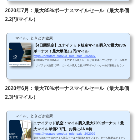
0%～85%ボーナスとなるケースが多いです。これまで毎月セールが開催されていま
すので、急ぎでなければ別の機会を待った方が良いかと思われます。 Chromeで
2020年7月：最大85%ボーナスマイルセール（最大単価
「リダイレクトが繰り返し行われました」...
2.2円/マイル）
マイル、ときどき健康
【4日間限定】ユナイテッド航空マイル購入で最大85%
ボーナス！最大単価2.2円/マイル
https://hetatare.com/ua_mile_sale_202007
4日間限定で最大85%ボーナスのマイル購入セールが開催されています。セール概要
ユナイテッド航空（UA）のマイル購入で最大85%ボーナスセールが開催されていま
す。https://buymiles.mileageplus.com/united/united_landing_page/#/ja-JP 85%ボーナス
は2-3か月に一度くらいの頻度で見られる割合ですね。なので、急ぎでなければ別の
機会を待つこともありかと思います。 Chromeで「リダイレクトが繰り返し行われ
ました」というエラーが生じてしまったら、以下の方法を試してみて下さい。 単価
2020年6月：最大70%ボーナスマイルセール（最大単価
購入マイルによってボーナス割...
2.3円/マイル）
マイル、ときどき健康
ユナイテッド航空：マイル購入最大70%ボーナス！最
大マイル単価2.3円。お得にANA特...
https://hetatare.com/ua_mile_sale_202006
最大70%ボーナスのマイル購入セールが開催されています。セール概要ユナイテッ