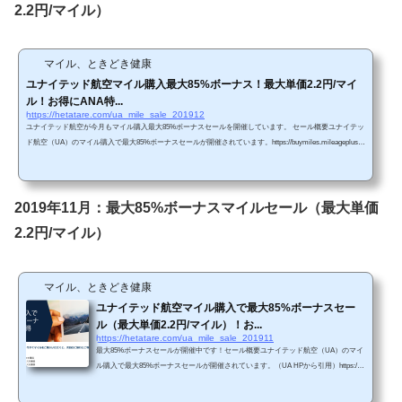
2.2円/マイル）
マイル、ときどき健康
ユナイテッド航空マイル購入最大85%ボーナス！最大単価2.2円/マイ
ル！お得にANA特...
https://hetatare.com/ua_mile_sale_201912
ユナイテッド航空が今月もマイル購入最大85%ボーナスセールを開催しています。 セール概要ユナイテッ
ド航空（UA）のマイル購入で最大85%ボーナスセールが開催されています。https://buymiles.mileageplus.c
om/united/united_landing_page/#/ja-JP 前回に続き、今回も最大85%セールですが、過去の傾向からしたらそ
れほどボーナス率は悪くないと思います。 Chromeで「リダイレクトが繰り返し行われました」というエ
ラーが生じてしまったら、以下の方法を試してみて下さい。 単価購入マイルによってボーナス割合が変...
2019年11月：最大85%ボーナスマイルセール（最大単価
2.2円/マイル）
マイル、ときどき健康
ユナイテッド航空マイル購入で最大85%ボーナスセー
ル（最大単価2.2円/マイル）！お...
https://hetatare.com/ua_mile_sale_201911
最大85%ボーナスセールが開催中です！セール概要ユナイテッド航空（UA）のマイ
ル購入で最大85%ボーナスセールが開催されています。（UA HPから引用）https://b
uymiles.mileageplus.com/united/united_landing_page/#/ja-JP 前回は最大100%ボーナス
セールでした。今回は最大85%セールですが、過去の傾向からしたらそれほどボー