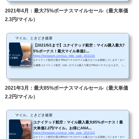
しては、過去に開催された購入マイル最大75%ボーナスセールや最大85%ボーナス
セールと比較すると、30,000マイル以下のマイルを購入する場合は本セールの方が
2021年4月：最大75%ボーナスマイルセール（最大単価
お得です。 Chromeで「リダイレクトが繰...
2.3円/マイル）
マイル、ときどき健康
【2021/5/1まで】ユナイテッド航空：マイル購入最大7
5%ボーナス！最大マイル単価2....
https://hetatare.com/ua_mile_sale_202104
ユナイテッド航空が最大75%ボーナスのマイル購入セールを開催しています！セー
ル概要ユナイテッド航空（UA）のマイル購入で最大75%ボーナスになります。（ユ
ナイテッド航空HPから抜粋）https://buymiles.mileageplus.com/united/united_landing_p
age/#/ja-JP 先月は最大85%ボーナスでしたので、残念ながら今回のセールはお得感
がありません。 Chromeで「リダイレクトが繰り返し行われました」というエラー
が生じてしまったら、以下の方法を試してみて下さい。 単価購入マイルによってボ
2021年3月：最大85%ボーナスマイルセール（最大単価
ーナス割合が変わります。・3,000...
2.2円/マイル）
マイル、ときどき健康
ユナイテッド航空：マイル購入最大85%ボーナス！最
大単価2.2円/マイル。お得にANA...
https://hetatare.com/ua_mile_sale_202103
ユナイテッド航空が最大85%ボーナスのマイル購入セールを開催しています！セー