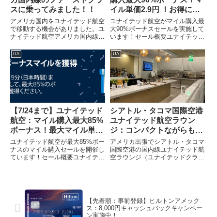
スに乗ってみました！！
イル単価2.9円 ！お得に
ANA特典航空券
アメリカ国内をユナイテッド航空
ユナイテッド航空がマイル購入最
で移動する機会がありました。ユ
大90%ボーナスセールを実施して
ナイテッド航空アメリカ国内線で
います！セール概要ユナイテッド
はエコノミーの1つ上のクラスを
航空（UA）のマイル購入で最大
ファーストクラスを言います。
90％ボーナスセールが開催され
UA
UA
ANA国内線でいうプレミアムク
ています。（UA HPから引用）
ラスと同じカテゴリーです。とい
前回は100%ボーナスセールでし
うことでサービスの内容は基本的
たので、今回はお得度が若...
に...
【7/24まで】ユナイテッド
シアトル・タコマ国際空港
航空：マイル購入最大85%
ユナイテッド航空ラウン
ボーナス！最大マイル単価
ジ：コンパクトながらも充
2.2円。お得にANA特典航
実したフード&ドリンク
ユナイテッド航空が最大85%ボー
アメリカ出張でシアトル・タコマ
空券
ナスのマイル購入セールを開催し
国際空港の国内線ユナイテッド航
ています！セール概要ユナイテッ
空ラウンジ（ユナイテッドクラ
ド航空（UA）のマイル購入で最
ブ）を利用する機会がありました
大85%ボーナスになります。（ユ
ので、レポートしたいと思いま
ナイテッド航空HPから抜粋）前
す。基本情報【場所】シアトル・
回は最大100%セールでしたの
タコマ国際空港のコンコース
で、前回ほどお得ではないで...
A（ゲートA10のそば）【営業時
【先着順：事前登録】ヒルトンアメック
間】午...
ス：8,000円キャッシュバックキャンペー
ン実施中！