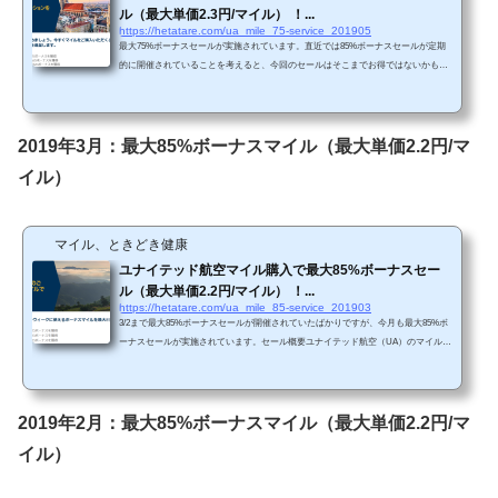
ル（最大単価2.3円/マイル） ！...
https://hetatare.com/ua_mile_75-service_201905
最大75%ボーナスセールが実施されています。直近では85%ボーナスセールが定期
的に開催されていることを考えると、今回のセールはそこまでお得ではないかもし
れません。セール概要ユナイテッド航空（UA）のマイル購入で最大75%ボーナスセ
ールが開催されています。（UA HPから引用）https://buymiles.mileageplus.com/unite
d/united_landing_page/#/ja-JP 昨年8月に最大100%ボーナスセールがあったことを考
えると、お得感が高いセールというわけではないと思います。 Chromeで「リダイ
2019年3月：最大85%ボーナスマイル（最大単価2.2円/マ
レクトが繰り返し行われました」というエ...
イル）
マイル、ときどき健康
ユナイテッド航空マイル購入で最大85%ボーナスセー
ル（最大単価2.2円/マイル） ！...
https://hetatare.com/ua_mile_85-service_201903
3/2まで最大85%ボーナスセールが開催されていたばかりですが、今月も最大85%ボ
ーナスセールが実施されています。セール概要ユナイテッド航空（UA）のマイル購
入で最大85%ボーナスセールが開催されています。（UA HPから引用）https://buymil
es.mileageplus.com/united/united_landing_page/#/ja-JP 昨年8月に最大100%ボーナスセ
ールがあったことを考えると、お得感が高いセールというわけではないと思いま
す。 Chromeで「リダイレクトが繰り返し行われました」というエラーが生じてし
2019年2月：最大85%ボーナスマイル（最大単価2.2円/マ
まったら、以下の方法を試してみて下さい...
イル）