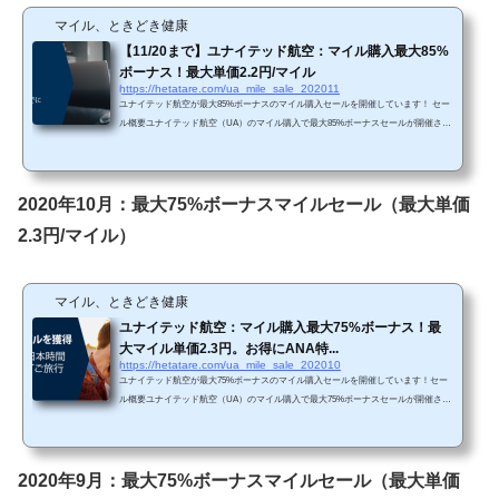
マイル、ときどき健康
【11/20まで】ユナイテッド航空：マイル購入最大85%
ボーナス！最大単価2.2円/マイル
https://hetatare.com/ua_mile_sale_202011
ユナイテッド航空が最大85%ボーナスのマイル購入セールを開催しています！ セー
ル概要ユナイテッド航空（UA）のマイル購入で最大85%ボーナスセールが開催され
ています。https://buymiles.mileageplus.com/united/united_landing_page/#/ja-JP 7月以
来の85%ボーナスです。前々回は60%、前々回と前回は75%でしたので、今回はお
得なセールですね。 Chromeで「リダイレクトが繰り返し行われました」というエ
ラーが生じてしまったら、以下の方法を試してみて下さい。 単価購入マイルによっ
2020年10月：最大75%ボーナスマイルセール（最大単価
てボーナス割合が変わります。...
2.3円/マイル）
マイル、ときどき健康
ユナイテッド航空：マイル購入最大75%ボーナス！最
大マイル単価2.3円。お得にANA特...
https://hetatare.com/ua_mile_sale_202010
ユナイテッド航空が最大75%ボーナスのマイル購入セールを開催しています！セー
ル概要ユナイテッド航空（UA）のマイル購入で最大75%ボーナスセールが開催され
ています。https://buymiles.mileageplus.com/united/united_landing_page/#/ja-JP 75%ボ
ーナスは前回と一緒ですね。３か月に一度くらいで最大85%ボーナスセールが開催
されていますので、急ぎでなければ別の機会を待った方が良いかと思われます。 Ch
romeで「リダイレクトが繰り返し行われました」というエラーが生じてしまった
2020年9月：最大75%ボーナスマイルセール（最大単価
ら、以下の方法を試してみて下さい。&nbs...