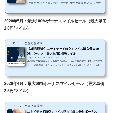
ド航空（UA）のマイル購入で最大70%ボーナスセールが開催されています。https://b
uymiles.mileageplus.com/united/united_landing_page/#/ja-JP 直近では100%ボーナスセ
ールや85%ボーナスセールが開催されていましたので、今回はそれほどお得ではあ
りませんね。 Chromeで「リダイレクトが繰り返し行われました」というエラーが
生じてしまったら、以下の方法を試してみて下さい。 単価購入マイルによってボー
2020年5月：最大100%ボーナスマイルセール（最大単価
ナス割合が変わります。・5,000～...
2.0円/マイル）
マイル、ときどき健康
【3日間限定】ユナイテッド航空：マイル購入最大10
0%ボーナス！最大単価2.0円/マイル
https://hetatare.com/ua_mile_sale_202005
3日間限定で最大100%ボーナスのマイル購入セールが開催されています。最大100%
ボーナスは約半年ぶりですね。ユナイテッド航空マイルを狙っている方はこの機会
をお見逃しなく。 セール概要ユナイテッド航空（UA）のマイル購入で最大100%ボ
ーナスセールが開催されています。https://buymiles.mileageplus.com/united/united_lan
ding_page/#/ja-JP 今回は約半年ぶりの100%ボーナスになります。ここ最近では最大
60%又は85%ボーナスでしたので、今回のセールは大変お得です。 Chromeで「リダ
2020年4月：最大60%ボーナスマイルセール（最大単価
イレクトが繰り返し行われました...
2.5円/マイル）
マイル、ときどき健康
ユナイテッド航空：マイル購入で最大60%ボーナス