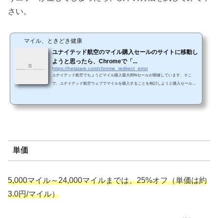
さい。
マイル、ときどき健康
ユナイテッド航空のマイル購入セールのサイトに移動し
ようと思ったら、Chromeで「...
https://hetatare.com/chrome_redirect_error
ユナイテッド航空でちょうどマイル購入最大85%セールが開催しています。そこ
で、ユナイテッド航空ウェブでマイルを購入することを検討しようと購入セールの
サイトに移動しようと思ったら・・・（「マイルを購入する」をクリックすればOK
のはずが・・・） 「www.united.comでリダイレクトが繰り返し行われました。」と
いうエラー画面が生じてしまい、セールサイトに移動できませんでした。 ネットで
色々と調べてみると、cookieが問題のようです。そこで、以下の対応を行うことで
無事セールサイトに移動できることがわかりまし...
単価
5,000マイル～24,000マイルまでは、25%オフ（単価は約
3.0円/マイル）