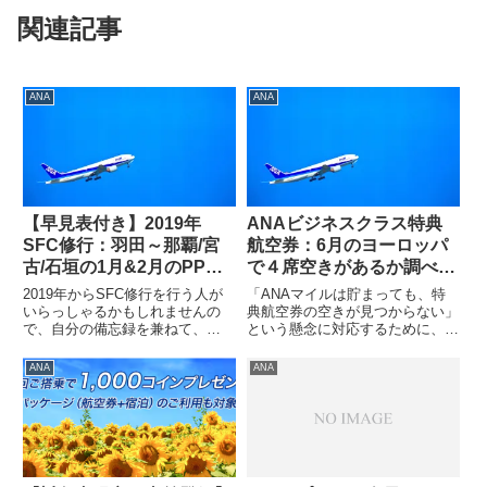
関連記事
ANA
ANA
【早見表付き】2019年
ANAビジネスクラス特典
SFC修行：羽田～那覇/宮
航空券：6月のヨーロッパ
古/石垣の1月&2月のPP単
で４席空きがあるか調べて
価を計算（スーパーバリュ
みたよ
2019年からSFC修行を行う人が
「ANAマイルは貯まっても、特
ー&プレミアム28）。那覇
いらっしゃるかもしれませんの
典航空券の空きが見つからない」
で、自分の備忘録を兼ねて、
という懸念に対応するために、ど
路線は最安PP単価6.1円、
2019年1月と2月の羽田～那覇/宮
の季節でどの路線であれば空きが
石垣路線は最安PP単価8.8
古/石垣のプレミアムポイント
取れやすいのかという情報を得る
ANA
ANA
円
（PP）の単価をまとめた早見表
ために、毎月米州エリアと欧州エ
を作成しました。羽田～那覇スー
リアで、ANAビジネスクラス特
パーバリュースーパーバリュー...
典航空券の直前枠の空き状況を
調...