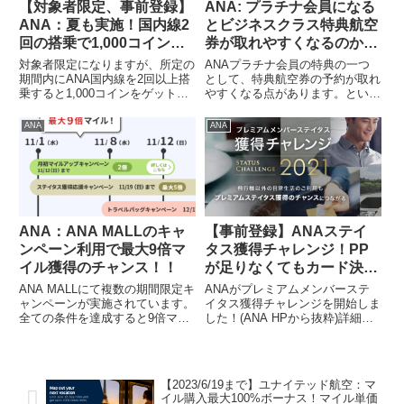
【対象者限定、事前登録】
ANA: プラチナ会員になる
ANA：夏も実施！国内線2
とビジネスクラス特典航空
回の搭乗で1,000コインゲ
券が取れやすくなるのか、
ット！
人気の東京/ホノルル路線
対象者限定になりますが、所定の
ANAプラチナ会員の特典の一つ
で検証してみたよ
期間内にANA国内線を2回以上搭
として、特典航空券の予約が取れ
乗すると1,000コインをゲットで
やすくなる点があります。という
きます！！（ANA HPから抜粋）
ことで、実際にどれくらい取れや
事前登録が必要ですので、お忘れ
すくなるのか、人気の東京/ホノ
ANA
ANA
なくキャンペーン期間2024年7月
ルル間で検証してみました。結果
1日（月）から2024年9月30日
11/15～12/20までで空席の有無を
（月）搭乗分...
調べたところ、プラチ...
ANA：ANA MALLのキャ
【事前登録】ANAステイ
ンペーン利用で最大9倍マ
タス獲得チャレンジ！PP
イル獲得のチャンス！！
が足りなくてもカード決済
等でプラチナ/ダイヤ！
ANA MALLにて複数の期間限定キ
ANAがプレミアムメンバーステ
ャンペーンが実施されています。
イタス獲得チャレンジを開始しま
全ての条件を達成すると9倍マイ
した！(ANA HPから抜粋)詳細は
ル取得できます！（100円購入で
公式サイトで。事前登録が必要で
9マイル取得）ステータス獲得の
すので、お忘れなく。事前登録期
ためにライフソリューションサー
間は、2020年12月16日（水）～
ビス利用数を増やしたい方はこの
2021年12月15日（水）23:59（日
【2023/6/19まで】ユナイテッド航空：マ
キャンペーンを利用して...
本時間...
イル購入最大100%ボーナス！マイル単価