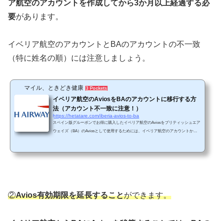
ア航空のアカウントを作成してから3か月以上経過する必
要
があります。
イベリア航空のアカウントとBAのアカウントの不一致
（特に姓名の順）には注意しましょう。
マイル、ときどき健康
3 Pockets
イベリア航空のAviosをBAのアカウントに移行する方
法（アカウント不一致に注意！）
https://hetatare.com/iberia-avios-to-ba
スペイン版グルーポンでお得に購入したイベリア航空のAviosをブリティッシュエア
ウェイズ（BA）のAviosとして使用するためには、イベリア航空のアカウントからB
AのアカウントにAviosを移行する必要があります。 移行するための条件イベリア航
空のアカウントとBAのアカウントの両方にAviosがあるイベリア航空のAviosはスペ
イン版グルーポンでお得に購入することができます。 BAのAviosは、例えば、以下
の方法で取得できます。①BAのサイトから直接購入するhttps://www.britishairways.c
om/travel/purchase-avios/public/ja_jp?...
②
Avios有効期限を延長すること
ができます。