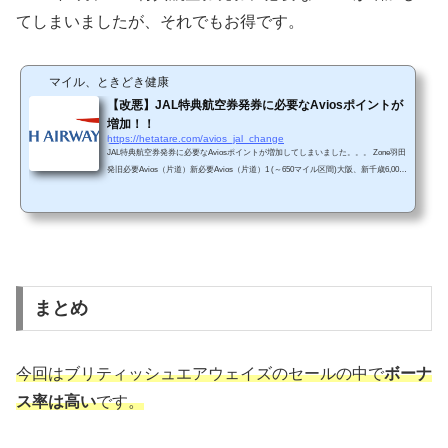
てしまいましたが、それでもお得です。
マイル、ときどき健康
【改悪】JAL特典航空券発券に必要なAviosポイントが
増加！！
https://hetatare.com/avios_jal_change
JAL特典航空券発券に必要なAviosポイントが増加してしまいました。。。 Zone羽田
発旧必要Avios（片道）新必要Avios（片道）1 (～650マイル区間)大阪、新千歳6,000
7,5002（651～1150マイル区間）那覇9,00010,000 羽田～那覇区間が10,000Aviosにな
っています。。。 JALマイルと比較すると、今回の改悪により、ついにBA Aviosの
方が必要ポイントが多くなってしまいました。JAL マイル（往復）BA Avios（往
復）羽田～大阪12,00015,000羽田～北海道各地/青森/出雲/広島/福岡/鹿児島15,00015,0
00羽田～奄美大島/沖縄15,00020,...
まとめ
今回はブリティッシュエアウェイズのセールの中で
ボーナ
ス率は高い
です。