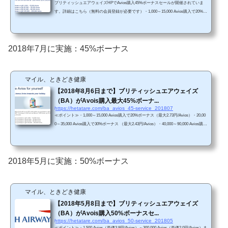
ブリティッシュエアウェイズHPでAvios購入45%ボーナスセールが開催されていま
す。詳細はこちら（無料の会員登録が必要です）・1,000～15,000 Avios購入で20%ボ
ーナス（最大2.8円/Avios）・20,000～35,000 Avios購入で30%ボーナス （最大2.5円/A
vios）・40,000～90,000 Avios購入で35%ボーナス（最大2.4円/Avios）・100,000～20
0,000 Avios購入で45%ボーナス （最大2.2円/Avios）（※115円/ドル換算）・2018年1
1月25日まで・購入後すぐに利用可能（ただし、最大5営業日かかる可能性あ
2018年7月に実施：45%ボーナス
り）。・Aviosの使い道は、JAL国内線特典航空券/近距...
マイル、ときどき健康
【2018年8月6日まで】ブリティッシュエアウェイズ
（BA）がAvois購入最大45%ボーナ...
https://hetatare.com/ba_avios_45-service_201807
≪ポイント≫・1,000～15,000 Avios購入で20%ボーナス（最大2.73円/Avios）・20,00
0～35,000 Avios購入で30%ボーナス （最大2.43円/Avios）・40,000～90,000 Avios購入
で35%ボーナス（最大2.30円/Avios）・100,000～200,000 Avios購入で45%ボーナス
（最大2.13円/Avios）（※112円/ドル換算）・2018年8月6日まで・アカウント作成し
て購入すれば、すぐに利用可能（ただし、最大5営業日かかる可能性あり）。・Avio
sの使い道は、JAL国内線特典航空券/近距離国際線特典航空券がおすすめ。今からAv
2018年5月に実施：50%ボーナス
iosを購入すれば、夏休みの特典航空券を予約す...
マイル、ときどき健康
【2018年5月8日まで】ブリティッシュエアウェイズ
（BA）がAvois購入50%ボーナスセ...
https://hetatare.com/ba_avios_50-service_201805
≪ポイント≫・1,500 Avios（単価3.9円/Avios）～300,000 Avios（単価2.0円/Avios）ま