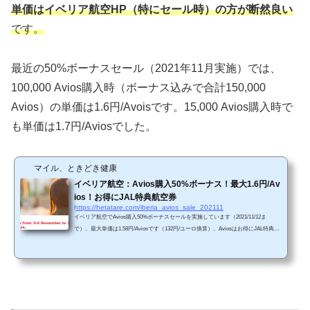
単価はイベリア航空HP（特にセール時）
の方が断然良い
です。
最近の50%ボーナスセール（2021年11月実施）では、
100,000 Avios購入時（ボーナス込みで合計150,000
Avios）の単価は1.6円/Avoisです。15,000 Avios購入時で
も単価は1.7円/Aviosでした。
マイル、ときどき健康
イベリア航空：Avios購入50%ボーナス！最大1.6円/Av
ios！お得にJAL特典航空券
https://hetatare.com/iberia_avios_sale_202111
イベリア航空でAvios購入50%ボーナスセールを実施しています（2021/11/12ま
で）。最大単価は1.58円/Aviosです（132円/ユーロ換算）。Aviosはお得にJAL特典航
空券に交換できますので、興味がありましたらこのチャンスを利用しましょ
う。 （イベリア航空HPから抜粋） 公式サイトはこちら セール概要最低購入Aviosの
2,000Aviosから50%ボーナスが付きます。・2,000 Avios購入時の単価は2.4円/Avios・
20,000 Avios購入時の単価は1.7円/Avios・80,000 Avios購入時の単価は1.6円/Avois・10
0,000 Avios購入時の単価は1.6円/Avio...