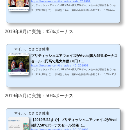
https://hetatare.com/ba_avios_sale_201909
ブリティッシュエアウェイズHPでAvios購入30%ボーナスセールが開催されていま
す（9/25の8時まで）。 詳細はこちら（無料の会員登録が必要です）・1,000Aviosか
らは30%ボーナス・200,000Aviosまで購入可能（最大2.3円/Avios）（※107円/ドル換
算）前回セール（2019年8月）は最大45%ボーナスセールでしたので、今回はそれほ
どお得ではありません。・2019年9月25日午前8時まで・200,000 Aviosまで購入可能
（30%ボーナスを含めると、合計260,000 Aviosまで）・購入後すぐに利用可能（た
2019年8月に実施：45%ボーナス
だし、最大5営業日かかる可能性あり）。・Aviosの...
マイル、ときどき健康
ブリティッシュエアウェイズがAvois購入45%ボーナス
セール（円高で最大単価2.0円！...
https://hetatare.com/ba_avios_45_201908
ブリティッシュエアウェイズHPでAvios購入45%ボーナスセールが開催されていま
す（8/19の8時まで）。 詳細はこちら（無料の会員登録が必要です）・1,000～15,000
Aviosは20%ボーナス・20,000～35,000 Aviosは30%ボーナス・40,000～90,000 Aviosは
35%ボーナス・100,000～200,000 Aviosは45%ボーナス（最大2.0円/Avios）（※107円/
ドル換算）前回セール（2019年5月）と比較して円高が進んでいるため、単価が若干
お得になっています。・2019年8月19日午前8時まで・200,000 Aviosまで購入可能（4
2019年5月に実施：50%ボーナス
5%ボーナスを含めると、合計290,000 Avio...
マイル、ときどき健康
【2019/5/22まで】ブリティッシュエアウェイズがAvoi
s購入50%ボーナスセール開催（...
https://hetatare.com/ba_avios_50_201905