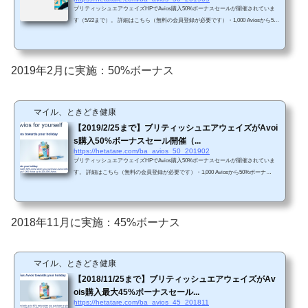
ブリティッシュエアウェイズHPでAvios購入50%ボーナスセールが開催されていま
す（5/22まで）。 詳細はこちら（無料の会員登録が必要です）・1,000 Aviosから5
0%ボーナス。・1,000 Avios購入時の単価は、約4.0円/Avios。・35,000 Avios購入あた
りから単価は約2.1円/Avois。・これ以上購入するAviosが増えると単価が若干減少し
ていくレベル。・200,000 Avios購入時の単価は約2.06円/Avios（※112円/ドル換
算）・2019年5月22日午前9時まで・200,000 Aviosまで購入可能（50%ボーナスを含
2019年2月に実施：50%ボーナス
めると、合計300,000 Aviosまで）・購入後すぐに...
マイル、ときどき健康
【2019/2/25まで】ブリティッシュエアウェイズがAvoi
s購入50%ボーナスセール開催（...
https://hetatare.com/ba_avios_50_201902
ブリティッシュエアウェイズHPでAvios購入50%ボーナスセールが開催されていま
す。 詳細はこちら（無料の会員登録が必要です）・1,000 Aviosから50%ボーナ
ス。・1,000 Avios購入時の単価は、約3.89円/Avios。・35,000 Avios購入あたりから
単価は約2.07円/Avois。・これ以上購入するAviosが増えると単価が若干減少してい
くレベル。・200,000 Avios購入時の単価は約2.03円/Avios（※110円/ドル換算）・201
9年2月25日午前9時まで・200,000 Aviosまで購入可能（50%ボーナスを含めると、合
2018年11月に実施：45%ボーナス
計300,000 Aviosまで）・購入後すぐに利用可能（...
マイル、ときどき健康
【2018/11/25まで】ブリティッシュエアウェイズがAv
ois購入最大45%ボーナスセール...
https://hetatare.com/ba_avios_45_201811