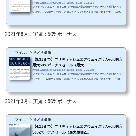
https://hetatare.com/ba_avios_sale_202112
ブリティッシュエアウェイズHPでAvios購入最大50%ボーナスセールが開催されて
います。（BA HPから抜粋） 詳細はこちら（無料の会員登録が必要です）・1,000 A
viosから50%ボーナス（最大2.1円/Avios）（※114円/ドル換算）・200,000 Aviosまで
購入可能（50%ボーナスを含めると、合計300,000 Aviosまで）・購入期限は2021年1
2月19日・購入後すぐに利用可能（ただし、最大5営業日かかる可能性あり）。・Avi
osの使い道は、JAL国内線特典航空券/近距離国際線特典航空券がおすすめ。 円換算
2021年8月に実施：50%ボーナス
購入AviosボーナスAvios合計Aviosドル円/...
マイル、ときどき健康
【8/31まで】ブリティッシュエアウェイズ：Avois購入
最大50%ボーナスセール（最大...
https://hetatare.com/ba_avios_sale_202108
ブリティッシュエアウェイズHPでAvios購入最大50%ボーナスセールが開催されて
います。（BA HPから抜粋） 詳細はこちら（無料の会員登録が必要です）・1,000 A
viosから50%ボーナス（最大2.0円/Avios）（※110円/ドル換算）・200,000 Aviosまで
購入可能（50%ボーナスを含めると、合計300,000 Aviosまで）・購入期限は2021年8
月31日9時まで（日本時間）・購入後すぐに利用可能（ただし、最大5営業日かかる
可能性あり）。・Aviosの使い道は、JAL国内線特典航空券/近距離国際線特典航空券
2021年3月に実施：50%ボーナス
がおすすめ。 円換算 購入AviosボーナスAvi...
マイル、ときどき健康
【4/11まで】ブリティッシュエアウェイズ：Avois購入
50%ボーナスセール（最大単価2...