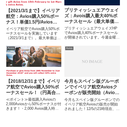
ブリティッシュエアウェイ
【2021/3/1まで】イベリア
ズ：Avois購入最大40%ボ
航空：Avios購入50%ボー
ーナスセール（最大単価
ナス！単価1.5円/Avios！
2.5円）！
お得にJAL特典航空券
ブリティッシュエアウェイズHP
イベリア航空でAvios購入50%ボ
でAvios購入40%ボーナスセール
ーナスセールを実施しています
が開催されています。今週金曜日
（2021/3/1まで）。最大単価は
までの短期間セールです！！
1.54円/Aviosです（128円/ユーロ
（BA HPから抜粋）詳細はこち
換算）。Aviosはお得にJAL特典
Avios
Avios
ら（無料の会員登録が必要で
航空券に交換できますので、興味
す）・2,000 Aviosから40%ボー
がありましたらこのチャンスを
ナス（最大2.5円...
利...
【2018/12/31まで】イベリ
今月もスペイン版グルーポ
ア航空でAvios購入50%ボ
ンでイベリア航空Aviosク
ーナスセール！（円高合わ
ーポンが販売開始（Avios-
せて今年最高単価1.54
17）
≪ポイント≫最低購入Aviosの
今月もスペイン版グルーポンでの
円/Avios）
2,000Aviosから50%ボーナスが付
イベリア航空Aviosの販売が開始
きます！・2,000 Avios購入時の
されました！12/5の21時現在、
単価は2.30円/Avios・20,000
2,000 Aviosは販売中です。今回
Avios購入時の単価は1.64
も購入できました。今回のクーポ
円/Avios・80,000 Avios購入時の
ン有効期限は2019/1/13までで
単...
す。7月、8月、9月、10月、11