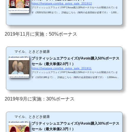
https://hetatare.com/ba_avios_sale_201912
ブリティッシュエアウェイズHPでAvios購入30%ボーナスセールが開催されていま
す（2020/1/31の8時まで）。 詳細はこちら（無料の会員登録が必要です）・1,000Avi
osからは30%ボーナス・200,000Aviosまで購入可能（最大2.3円/Avios）（※110円/ド
ル換算）前回セール（2019年11月）は最大50%ボーナスセールでしたので、今回は
それほどお得ではありません。過去にも45%-50%ボーナスセールを定期的に実施し
ていますので、直近で必要性がない場合は、次回のセールを待った方がいいと思い
2019年11月に実施：50%ボーナス
ます。・2020年1月31日午前8時まで・200,000 Avios...
マイル、ときどき健康
ブリティッシュエアウェイズがAvois購入50%ボーナス
セール（最大単価2.0円！）
https://hetatare.com/ba_avios_sale_201911
ブリティッシュエアウェイズHPでAvios購入50%ボーナスセールが開催されていま
す（11/22の8時まで）。 詳細はこちら（無料の会員登録が必要です）・1,000Avios
からは50%ボーナス・200,000Aviosまで購入可能（最大2.0円/Avios）（※109円/ドル
換算）前回セール（2019年9月）は最大30%ボーナスセールでしたので、今回はお得
です。・2019年11月22日午前8時まで・200,000 Aviosまで購入可能（50%ボーナスを
含めると、合計300,000 Aviosまで）・購入後すぐに利用可能（ただし、最大5営業日
2019年9月に実施：30%ボーナス
かかる可能性あり）。・Aviosの使い道は、JAL国...
マイル、ときどき健康
ブリティッシュエアウェイズがAvois購入30%ボーナス
セール（最大単価2.3円！）