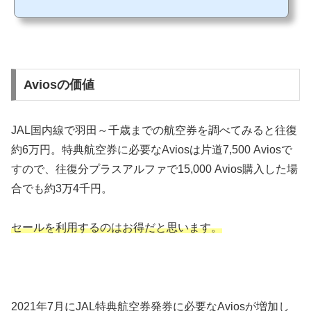
ana.co.jp/ja/us/notice/notice_009.html 例えば、JALの場合は、緊急事態宣言地域やまん
延防止重点措置地域の発着便については、手数料無料で変更・払い戻しを実施して
います。手数料（変更・払い戻し）無料対象便を含む旅程のご予約をお持ちのお客
さまは、手数料をいただかず...
Aviosの価値
JAL国内線で羽田～千歳までの航空券を調べてみると往復
約6万円。特典航空券に必要なAviosは片道7,500 Aviosで
すので、往復分プラスアルファで15,000 Avios購入した場
合でも約3万4千円。
セールを利用するのはお得だと思います。
2021年7月にJAL特典航空券発券に必要なAviosが増加し