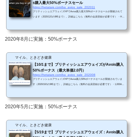
s購入最大50%ボーナスセール
https://hetatare.com/ba_avios_sale_202011
ブリティッシュエアウェイズHPでAvios購入最大50%ボーナスセールが開催されて
います（2020/12/1の9時まで）。詳細はこちら（無料の会員登録が必要です） ・HP
によると最大50%ボーナスの模様During the Offer Period, Eligible Participants will rece
ive up to 50% extra Avios (bonus Avios) when they purchase or gift Avios at ba.com.（BA
HPから抜粋）・しかし、自分の場合は40%ボーナス（差が生じる理由は不明です。
ステータス？）・200,000Aviosまで購入可能（40%ボーナスの場合は、最大2.1円/Avi
2020年8月に実施：50%ボーナス
os）（※104円/ドル換算）...
マイル、ときどき健康
【10/1まで】ブリティッシュエアウェイズがAvois購入
50%ボーナス（最大単価2.0円）
https://hetatare.com/ba_avios_sale_202008
ブリティッシュエアウェイズHPでAvios購入50%ボーナスセールが開催されていま
す（2020/10/1の9時まで）。詳細はこちら（無料の会員登録が必要です）・1,000Avi
osから50%ボーナス・200,000Aviosまで購入可能（最大2.0円/Avios）（※106円/ドル
換算）前々回（2020年3月）と前回セール（2020年5月）と同様に最大50%ボーナス
セールです（過去の傾向からすると、50%ボーナスが最大です）。円高が進んでい
るので（111円/ドル→107円/ドル→106円/ドル）、前回よりも若干お得です。・2020
2020年5月に実施：50%ボーナス
年10月1日午前9時まで・200,000 Aviosまで購入可能（50%ボ...
マイル、ときどき健康
【5/19まで】ブリティッシュエアウェイズ：Avois購入