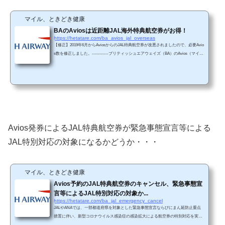
マイル、ときどき健康
BAのAviosは近距離JAL海外特典航空券がお得！
https://hetatare.com/ba_avios_jal_overseas
【修正】2019年6月からAviosからのJAL特典航空券が改悪されましたので、必要Avio
s数を修正しました。-----------ブリティッシュエアウェイズ（BA）のAvios（マイル
のこと）を使用するとお得にJAL国内線の特典航空券が手に入ります。 では、国際
線の場合はどうでしょうか？以下の表でまとめてみました（往復するのに必要なマ
イル/Aviosを記載しています）。近距離（バンコクまで）だとビジネスクラス特典
航空券がBAの方がJALより少ないAviosで入手できます（赤）。一方で、長距離（シ
ンガポール以降）の場合、JALの方がエコノミー/...
Avios発券によるJAL特典航空券が緊急事態宣言等による
JAL特別対応の対象になるかどうか・・・
マイル、ときどき健康
Avios予約のJAL特典航空券のキャンセル、緊急事態宣
言等によるJAL特別対応の対象か...
https://hetatare.com/ba_jal_emergency_cancel
JALやANAでは、一部都道府県を対象とした緊急事態宣言ならびにまん延防止重点
措置に伴い、新型コロナウイルス感染症の感染拡大による航空券の特別対応を実施
しています。 JAL：https://www.jal.co.jp/jp/ja/info/2021/dom/210405/ANA：https://www.