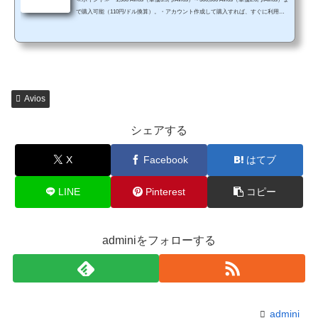
で購入可能（110円/ドル換算）。・アカウント作成して購入すれば、すぐに利用可
能（ただし、最大5営業日かかる可能性あり）。・Aviosの使い道は、JAL国内線特典
航空券がおすすめ。今からAviosを購入すれば、JALマイル由来の国内線特典航空券
よりも早く夏休み（7月14日以降）の特典航空券を予約することができます。 Avios
購入50%ボーナスセールBAのAvios購入50%ボーナスセールが開催されています（～
2018年5月8日まで）https://www.britishairway...
Avios
シェアする
X
Facebook
はてブ
LINE
Pinterest
コピー
adminiをフォローする
admini