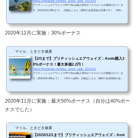
https://hetatare.com/ba_avios_sale_202103
ブリティッシュエアウェイズHPでAvios購入50%ボーナスセールが開催されていま
す（2021/4/11の9時まで）。詳細はこちら（無料の会員登録が必要です） ・50%ボ
ーナス・200,000Aviosまで購入可能（最大2.0円/Avios）（※110円/ドル換算）久しぶ
りの50%ボーナスです（前々回は40%ボーナス、前回は30%ボーナス）。過去のセ
ールと比較すると今回はお得ですね。・2021年4月11日午前9時まで・200,000 Avios
まで購入可能（50%ボーナスを含めると、合計300,000 Aviosまで）・購入後すぐに
2020年12月に実施：30%ボーナス
利用可能（ただし、最大5営業日かかる可能性あり）。...
マイル、ときどき健康
【2/3まで】ブリティッシュエアウェイズ：Avois購入3
0%ボーナス！最大単価2.2円！
https://hetatare.com/ba_avios_sale_202012
ブリティッシュエアウェイズHPでAvios購入30%ボーナスセールが開催されていま
す（2021/2/3の9時まで）。（HPから抜粋） 詳細はこちら（無料の会員登録が必要
です） ・30%ボーナス・200,000Aviosまで購入可能（最大2.2円/Avios）（※104円/ド
ル換算） 前々回までは50%ボーナスでした。前回は自分は40%ボーナスでしたので
（BAのHPによると50%ボーナスでしたが。。。）、過去のセールと比較するとお得
ではありません。 ・2021年2月3日午前9時まで・200,000 Aviosまで購入可能（30%ボ
2020年11月に実施：最大50%ボーナス（自分は40%ボー
ーナスを含めると、合計260,000 Avi...
ナスでした）
マイル、ときどき健康
【2020/12/1まで】ブリティッシュエアウェイズ：Avoi