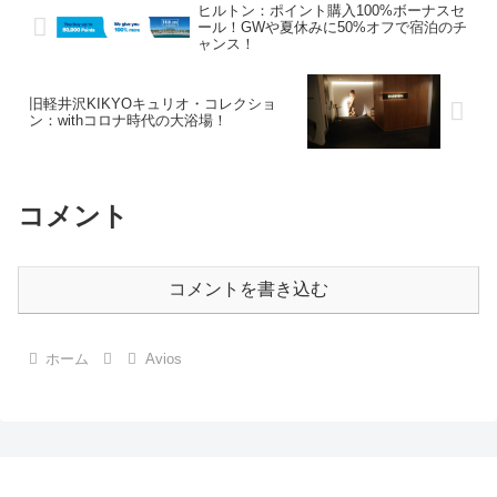
ヒルトン：ポイント購入100%ボーナスセ
月...
ール！GWや夏休みに50%オフで宿泊のチ
ャンス！
旧軽井沢KIKYOキュリオ・コレクショ
ン：withコロナ時代の大浴場！
コメント
コメントを書き込む
ホーム
Avios