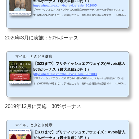
50%ボーナス（最大単価2.0円！）
https://hetatare.com/ba_avios_sale_202005
ブリティッシュエアウェイズHPでAvios購入50%ボーナスセールが開催されていま
す（2020/5/19の9時まで）。詳細はこちら（無料の会員登録が必要です）・1,000Avi
osから50%ボーナス・200,000Aviosまで購入可能（最大2.0円/Avios）（※107円/ドル
換算）前回セール（2020年3月）と同様に最大50%ボーナスセールです（過去の傾向
からすると、50%ボーナスが最大です）。円高が進んでいるので（111円/ドル→107
円/ドル）、前回よりも若干お得です。・2020年5月19日午前9時まで・200,000 Avios
2020年3月に実施：50%ボーナス
まで購入可能（50%ボーナスを含めると、合計300,000 Av...
マイル、ときどき健康
【3/23まで】ブリティッシュエアウェイズがAvois購入
50%ボーナス（最大単価2.0円！）
https://hetatare.com/ba_avios_sale_202003
ブリティッシュエアウェイズHPでAvios購入50%ボーナスセールが開催されていま
す（2020/3/23の9時まで）。詳細はこちら（無料の会員登録が必要です）・1,000Avi
osから50%ボーナス・200,000Aviosまで購入可能（最大2.0円/Avios）（※111円/ドル
換算）前回セール（2019年12月）は最大30%ボーナスセールでしたので、今回はお
得ですね。・2020年３月23日午前9時まで・200,000 Aviosまで購入可能（50%ボーナ
スを含めると、合計300,000 Aviosまで）・購入後すぐに利用可能（ただし、最大5営
2019年12月に実施：30%ボーナス
業日かかる可能性あり）。・Aviosの使い道は、JAL国内...
マイル、ときどき健康
【1/31まで】ブリティッシュエアウェイズ：Avois購入
30%ボーナス（最大単価2.3円！）