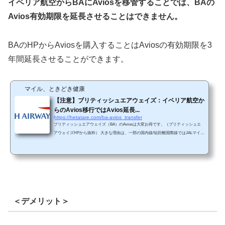
イベリア航空からBAにAviosを移管することでは、BAの
Avios有効期限を延長させることはできません。
BAのHPからAviosを購入することはAviosの有効期限を3
年間延長させることができます。
マイル、ときどき健康
【注意】ブリティッシュエアウェイズ：イベリア航空か
らのAvios移行ではAvios延長...
https://hetatare.com/ba-avios_transfer
ブリティッシュエアウェイズ（BA）のAviosは大変お得です。（ブリティッシュエ
アウェイズHPから抜粋） 大きな理由は、一部の国内線/短距離国際線ではJALマイル
よりも少ないAvios（マイルのこと）でJAL特典航空券を予約することができるから
です。 しかし、日本にお住いの多くの方はブリティッシュエアウェイズを利用する
機会はほとんどないと思われますので、ブリティッシュエアウェイズに搭乗してAvi
osを貯めることはほとんどないと思われます。 では、どうやってブリティッシュエ
アウェイズのAviosを貯めるかというと...
＜デメリット＞