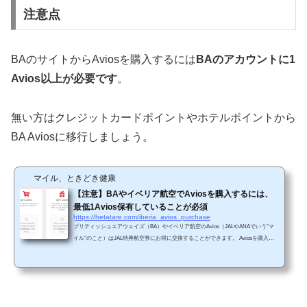
注意点
BAのサイトからAviosを購入するには
BAのアカウントに1
Avios以上が必要です
。
無い方はクレジットカードポイントやホテルポイントから
BA Aviosに移行しましょう。
マイル、ときどき健康
【注意】BAやイベリア航空でAviosを購入するには、
最低1Avios保有していることが必須
https://hetatare.com/iberia_avios_purchase
ブリティッシュエアウェイズ（BA）やイベリア航空のAvios（JALやANAでいう"マ
イル"のこと）はJAL特典航空券にお得に交換することができます。 Aviosを購入し
よう「BAやイベリア航空を利用する機会は日本ではほとんどないから、Aviosが貯
まることない。だから、Aviosからお得にJAL特典航空券に交換できるという話には
縁がない」と思われるかもしれません。しかし、ANAやJALとは違って、AviosはBA
やイベリア航空のサイトから購入することができるのです。 さらに、BAやイベリア
航空では定期的にAvios購入ボーナスセ...