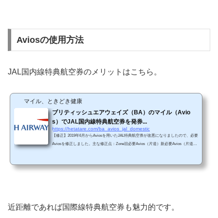
Aviosの使用方法
JAL国内線特典航空券のメリットはこちら。
マイル、ときどき健康
ブリティッシュエアウェイズ（BA）のマイル（Avio
s）でJAL国内線特典航空券を発券...
https://hetatare.com/ba_avios_jal_domestic
【修正】2019年6月からAviosを用いたJAL特典航空券が改悪になりましたので、必要
Aviosを修正しました。主な修正点：Zone旧必要Avios（片道）新必要Avios（片道）
1 (～650マイル区間)4,5006,0002（651～1150マイル区間）7,5009,000 ----------------≪
ポイント≫ブリティッシュエアウェイズ（BA）のマイル（Avios）でJAL国内線特典
航空券を発券するのが超お得な4つの理由１．JALマイルよりも（最大）3000マイル
も少ないAviosで特典航空券を予約できる。２．JALマイルは3年、Aviosポイントは
実質有効期限がない。３．Aviosは購入する...
近距離であれば国際線特典航空券も魅力的です。