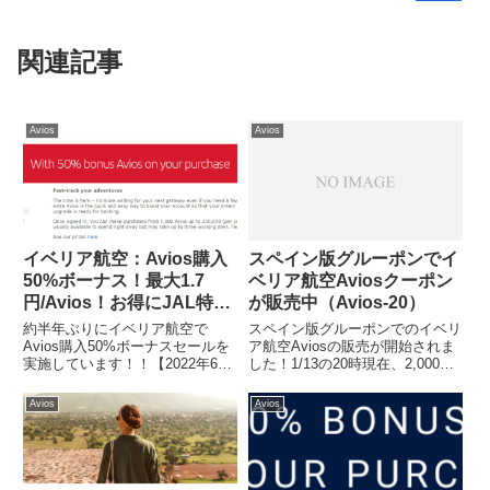
関連記事
Avios
Avios
イベリア航空：Avios購入
スペイン版グルーポンでイ
50%ボーナス！最大1.7
ベリア航空Aviosクーポン
円/Avios！お得にJAL特典
が販売中（Avios-20）
航空券
約半年ぶりにイベリア航空で
スペイン版グルーポンでのイベリ
Avios購入50%ボーナスセールを
ア航空Aviosの販売が開始されま
実施しています！！【2022年6月
した！1/13の20時現在、2,000
26日修正】-----------アカウントで
Aviosは完売です。前回に続き、
登録している住所が日本の場合は
今回も購入を逃してしまいまし
Avios
Avios
ドル支払いになってしまうようで
た。今回のクーポン有効期限は
す。この場合、最大単価は2.6
2019/3/13までです。イベリア航
円/Av...
空Avi...