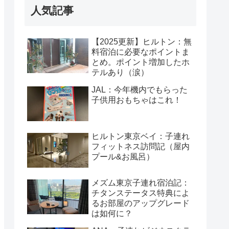
人気記事
【2025更新】ヒルトン：無
料宿泊に必要なポイントま
とめ。ポイント増加したホ
テルあり（涙）
JAL：今年機内でもらった
子供用おもちゃはこれ！
ヒルトン東京ベイ：子連れ
フィットネス訪問記（屋内
プール&お風呂）
メズム東京子連れ宿泊記：
チタンステータス特典によ
るお部屋のアップグレード
は如何に？