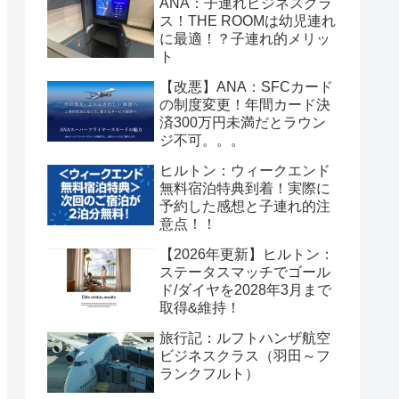
ANA：子連れビジネスクラ
ス！THE ROOMは幼児連れ
に最適！？子連れ的メリッ
ト
【改悪】ANA：SFCカード
の制度変更！年間カード決
済300万円未満だとラウン
ジ不可。。。
ヒルトン：ウィークエンド
無料宿泊特典到着！実際に
予約した感想と子連れ的注
意点！！
【2026年更新】ヒルトン：
ステータスマッチでゴール
ド/ダイヤを2028年3月まで
取得&維持！
旅行記：ルフトハンザ航空
ビジネスクラス（羽田～フ
ランクフルト）