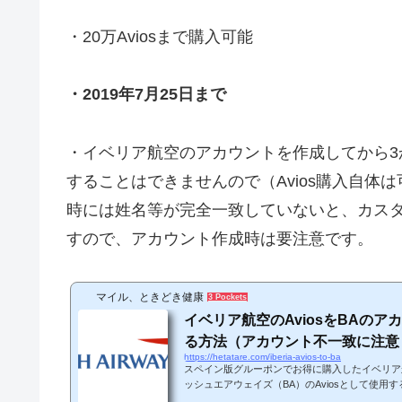
・20万Aviosまで購入可能
・2019年7月25日まで
・イベリア航空のアカウントを作成してから3か
することはできませんので（Avios購入自
時には姓名等が完全一致していないと、カス
すので、アカウント作成時は要注意です。
マイル、ときどき健康
3 Pockets
イベリア航空のAviosをBAのア
る方法（アカウント不一致に注意
https://hetatare.com/iberia-avios-to-ba
スペイン版グルーポンでお得に購入したイベリア航
ッシュエアウェイズ（BA）のAviosとして使用
空のアカウントからBAのアカウントにAviosを