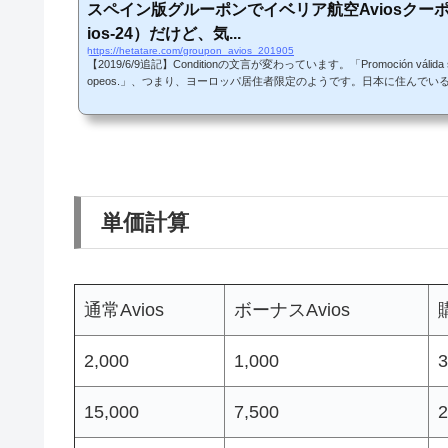
スペイン版グルーポンでイベリア航空Aviosクー
ios-24）だけど、気...
https://hetatare.com/groupon_avios_201905
【2019/6/9追記】Conditionの文言が変わっています。「Promoción válida solo 
opeos.」、つまり、ヨーロッパ居住者限定のようです。日本に住んでいる
-------------久しぶりにスペイン版グルーポンでイベリア航空Aviosク
ttps://www.groupon.es/deals/avios-24 単価これまでとAviosク
するAviosの量が多いほど、単価が下がっていきます（35,000Aviosで1.5
価（円/Avios）1,000192,3372.332,000293,...
単価計算
通常Avios
ボーナスAvios
2,000
1,000
3
15,000
7,500
2