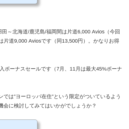
トとBAのアカウントの
ペイン版グルーポンでお得に
えば、以下の方法で取得でき
shairways.com/trav
～北海道/鹿児島/福岡間は片道6,000 Avios（今回
9,000 Aviosです（同13,500円）。かなりお得
0%購入ボーナスセールです（7月、11月は最大45%ボーナ
ポンでは”ヨーロッパ在住”という限定がついているよう
の機会に検討してみてはいかがでしょうか？