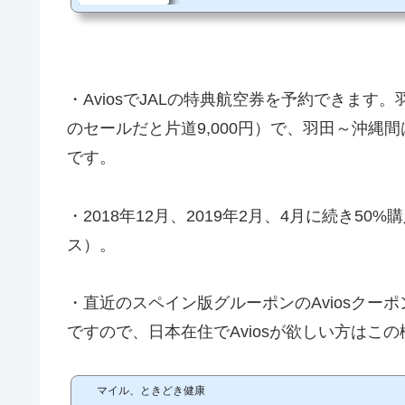
す。 移行するための条件イベリア航空のアカウン
両方にAviosがあるイベリア航空のAviosはス
購入することができます。 BAのAviosは、例
ます。①BAのサイトから直接購入するhttps://www.briti
el/purchase-avios/public/ja_jp?...
・AviosでJALの特典航空券を予約できます。羽田
のセールだと片道9,000円）で、羽田～沖縄間は片道
です。
・2018年12月、2019年2月、4月に続き5
ス）。
・直近のスペイン版グルーポンのAviosクー
ですので、日本在住でAviosが欲しい方はこ
マイル、ときどき健康