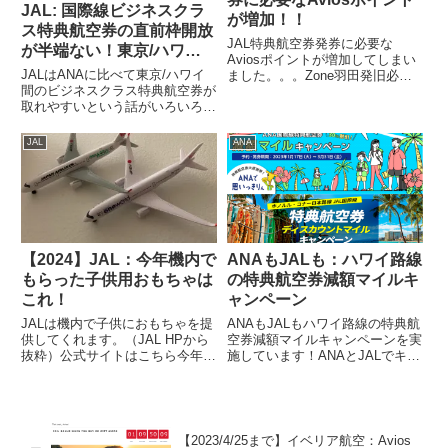
JAL: 国際線ビジネスクラ
が増加！！
ス特典航空券の直前枠開放
JAL特典航空券発券に必要な
が半端ない！東京/ハワイ
Aviosポイントが増加してしまい
間がほぼ基本マイルでクリ
JALはANAに比べて東京/ハワイ
ました。。。Zone羽田発旧必要
スマスまでほぼ毎日空いて
間のビジネスクラス特典航空券が
Avios（片道）新必要Avios（片
取れやすいという話がいろいろな
道）1 (～650マイル区間)大阪、
いる。それに比べてANA
ブログで書かれていますので、本
新千歳6,0007,5002（651～1150
は・・・
当に取れやすいのか調べてみまし
マイル区間）那覇9,000...
JAL
ANA
た。取れたとしてもJAL国際線特
典航空券PLUSにより大量マイル
が必要になるのであれば...
【2024】JAL：今年機内で
ANAもJALも：ハワイ路線
もらった子供用おもちゃは
の特典航空券減額マイルキ
これ！
ャンペーン
JALは機内で子供におもちゃを提
ANAもJALもハワイ路線の特典航
供してくれます。（JAL HPから
空券減額マイルキャンペーンを実
抜粋）公式サイトはこちら今年
施しています！ANAとJALでキャ
JALを利用したときに子供がもら
ンペーン期間等が異なっています
ったおもちゃを紹介します。飛行
ので、注意が必要です。
機模型組み立て式の飛行機模型で
ANA(ANA HPから抜粋)搭乗期間
す。しっかりした構造になってい
2023年2月1日（水）から2023年4
て、子供はホテルや自宅で...
月26日（水...
【2023/4/25まで】イベリア航空：Avios