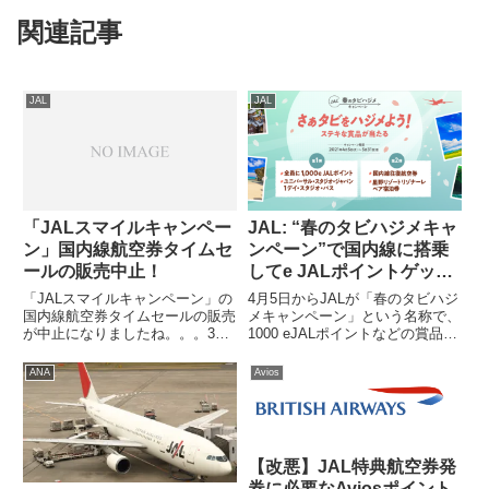
関連記事
JAL
JAL
「JALスマイルキャンペー
JAL: “春のタビハジメキャ
ン」国内線航空券タイムセ
ンペーン”で国内線に搭乗
ールの販売中止！
してe JALポイントゲッ
ト！
「JALスマイルキャンペーン」の
4月5日からJALが「春のタビハジ
国内線航空券タイムセールの販売
メキャンペーン」という名称で、
が中止になりましたね。。。3月
1000 eJALポイントなどの賞品が
12日発売予定の6月搭乗分につい
もらえるキャンペーンを開催しま
ても販売を中止にするようです。
す。第一弾と第二弾に分かれてキ
ANA
Avios
詳細は公式サイトで確認できま
ャンペーンが実施されます。詳細
す。自分はタイムセールに関係な
は公式サイトでANAも搭乗キャ
いチケットを購入しようと思っ...
ンペーンを実施して...
【改悪】JAL特典航空券発
券に必要なAviosポイント