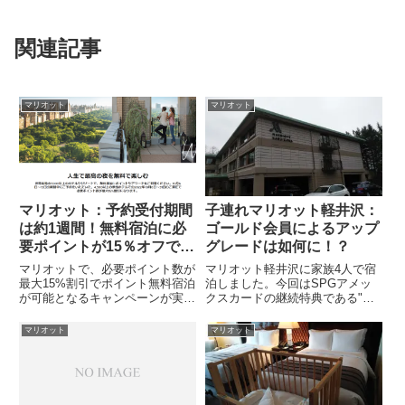
関連記事
マリオット
マリオット
マリオット：予約受付期間
子連れマリオット軽井沢：
は約1週間！無料宿泊に必
ゴールド会員によるアップ
要ポイントが15％オフでお
グレードは如何に！？
得に宿泊！！
マリオットで、必要ポイント数が
マリオット軽井沢に家族4人で宿
最大15%割引でポイント無料宿泊
泊しました。今回はSPGアメッ
が可能となるキャンペーンが実施
クスカードの継続特典である"無
されています！！（マリオット
料宿泊特典"を利用しました。＜
HPから抜粋）予約受付期間10月6
2021年春休みの記事になります
マリオット
マリオット
日〜13日宿泊期間2022年10月6
＞基本情報マリオット軽井沢は
日〜31日具体例リッツカールト
2016年7月にラフォーレブランド
ン東京を見てみましょ...
「ラフォーレ倶楽部ホテル中...