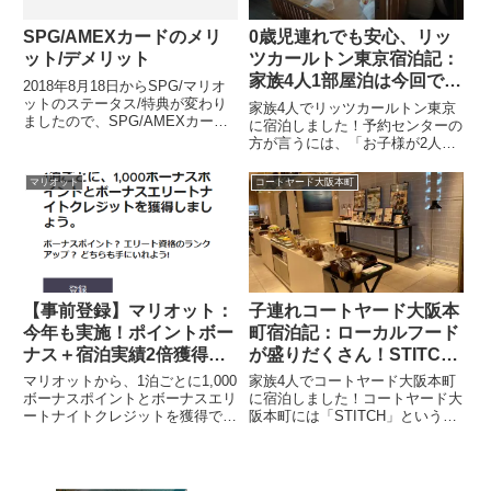
SPG/AMEXカードのメリ
0歳児連れでも安心、リッ
ット/デメリット
ツカールトン東京宿泊記：
家族4人1部屋泊は今回で最
2018年8月18日からSPG/マリオ
後
ットのステータス/特典が変わり
家族4人でリッツカールトン東京
ましたので、SPG/AMEXカード
に宿泊しました！予約センターの
を持つメリット/デメリットをま
方が言うには、「お子様が2人場
とめてみました。デメリットデメ
合、上のお子様が小学生になって
リットは高い年会費。これにつき
しまうと、たとえ添い寝であった
マリオット
コートヤード大阪本町
ます。本会員は31,500円、家族会
としても、下のお子様と合わせて
員は15,5...
4人扱いになってしまいます。リ
ッツカールトン東京は１部屋に
宿...
【事前登録】マリオット：
子連れコートヤード大阪本
今年も実施！ポイントボー
町宿泊記：ローカルフード
ナス＋宿泊実績2倍獲得キ
が盛りだくさん！STITCH
ャンペーン！！
で食べる豪華朝食！
マリオットから、1泊ごとに1,000
家族4人でコートヤード大阪本町
ボーナスポイントとボーナスエリ
に宿泊しました！コートヤード大
ートナイトクレジットを獲得でき
阪本町には「STITCH」というレ
るキャンペーンが開始されまし
ストランがあります。このレスト
た！（マリオットHPから抜粋）1
ランで朝食をいただきましたの
泊ごとに1,000ポイントだけでな
で、レポートしたいと思います。
く、エリート達成宿泊実績2倍も
基本情報【場所】ホテル2階【営