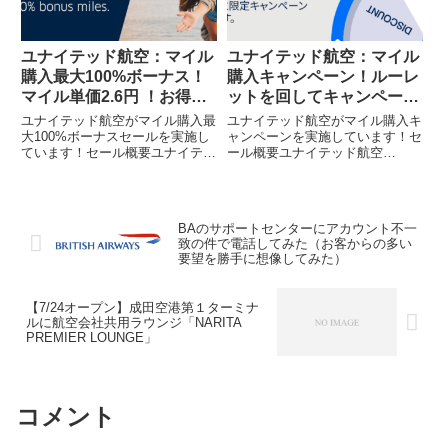
ユナイテッド航空：マイル
ユナイテッド航空：マイル
購入最大100%ボーナス！
購入キャンペーン！ルーレ
マイル単価2.6円 ！お得に
ットを回してキャンペーン
ANA特典航空券
内容を確認！
ユナイテッド航空がマイル購入最
ユナイテッド航空がマイル購入キ
大100%ボーナスセールを実施し
ャンペーンを実施しています！セ
ています！セール概要ユナイテッ
ール概要ユナイテッド航空
ド航空（UA）のマイル購入で最
（UA）のマイル購入キャンペー
大100％ボーナスセールが開催さ
ンが開催されています。（UA
れています。（UA HPから引
HPから引用）個人によってキャ
用）久しぶりの100%ボーナスセ
ンペーンが変わるようです。ルー
BAのサポートセンターにアカウント不一
ールです！Chromeで...
レットの文字からすると、マイル
致の件で電話してみた（お客からの多い
ボーナ...
要望を勝手に想像してみた）
【7/24オープン】成田空港第１ターミナ
ルに航空会社共用ラウンジ「NARITA
PREMIER LOUNGE」
コメント