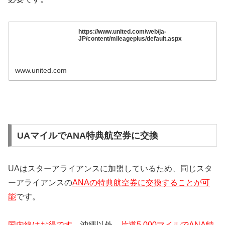
https://www.united.com/web/ja-
JP/content/mileageplus/default.aspx
www.united.com
UAマイルでANA特典航空券に交換
UAはスターアライアンスに加盟しているため、同じスタ
ーアライアンスの
ANAの特典航空券に交換することが可
能
です。
国内線はお得です
。沖縄以外、
片道5,000マイルでANA特