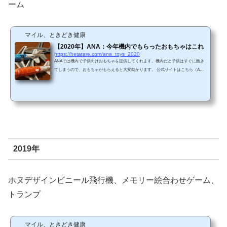
ーム
マイル、ときどき健康
【2020年】ANA：今年機内でもらったおもちゃはこれ
https://hetatare.com/ana_toys_2020
ANAでは機内で子供向けおもちゃを提供してくれます。機内だと子供はすぐに飽き
てしまうので、おもちゃがもらえると大変助かります。 公式サイトはこちら（ANA
HPから引用） 2020年2月に沖縄旅行に出かけましたので、その時にもらったおもち
ゃを今回紹介します。 １．ホヌデザインのビニール飛行機昨年に続き、今年もホヌ
デザインのビニール飛行機がもらえました。今年の色はオレンジです。2年前にもら
った飛行機（上）、去年もらったブルーホヌ（真ん中）、今年もらったオレンジホ
ヌ（下）を並べてみました。 ２．...
2019年
ホヌデザインビニール飛行機、メモリー絵合わせゲーム、
トランプ
マイル、ときどき健康