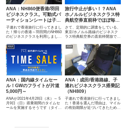
ANA：NH860便香港/羽田
旅行中止が多い！？ANA
ビジネスクラス。可動式パ
ホノルルビジネスクラス特
ーティションシートは子連
典航空券直前枠でほぼ毎日
れにお勧め
空席発見！！
子連れで香港旅行に行ってきまし
さて、定期的に調査をしている、
た！帰りの香港～羽田間のNH860
東京/ホノルル路線のビジネスク
のビジネスクラスを利用しました
ラス特典航空券の直前枠開放です
ので、その内容を紹介します。
が、3月中旬にかけて２名～4名
NH860NH860便のビジネスクラス
の空きがほぼ毎日見つかりまし
ANA
ANA
は、フルフラットになるANA
た。今までの定点調査の中で最も
BUSINESS STAGGEREDを採用
空席が多かったです。調査したの
していま...
は3/4の22時で、会員ステータ...
ANA：国内線タイムセー
ANA：成田/香港路線、子
ル！GWのフライトが片道
連れビジネスクラス搭乗記
5,000円～
（NH809）
ANAが2021年4月28日（水）～ 5
子連れで香港旅行に行ってきまし
月9日（日）搭乗期間のタイムセ
た！香港を選んだ理由は、マイル
ールを実施するそうです（タイム
の有効期限が近づいてきたため、
セール開始は3/22の0時から）。
比較的マイル特典航空券が取れや
羽田～大阪区間は5,000円～羽田
すい路線と思ったからです。ちょ
～千歳/福岡区間は7,000円～羽田
うどビジネスクラスが空いていた
～那覇区間は8,000円～GW期間
ため、勢いでビジネスクラスを予