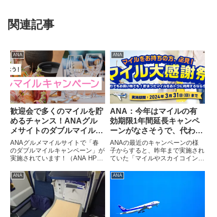
関連記事
ANA
ANA
歓迎会で多くのマイルを貯
ANA：今年はマイルの有
めるチャンス！ANAグル
効期限1年間延長キャンペ
メサイトのダブルマイルキ
ーンがなさそうで、代わり
ャンペーン
にマイル感謝祭！
ANAグルメマイルサイトで「春
ANAの最近のキャンペーンの様
のダブルマイルキャンペーン」が
子からすると、昨年まで実施され
実施されています！（ANA HPか
ていた「マイルやスカイコインの
ら抜粋）歓迎会の季節ですので、
有効期限1年間延長」キャンペー
もし歓迎会の幹事をされるようで
ンは今年実施されなそうです
ANA
ANA
したら、ANAグルメサイトを利
ね。。。。昨年は2月3日頃に有
用してみてはいかがでしょうか？
効期限1年間延長キャンペーンの
キャンペーン概略ANAグル...
案内がきてました。今年はそのよ
うな...