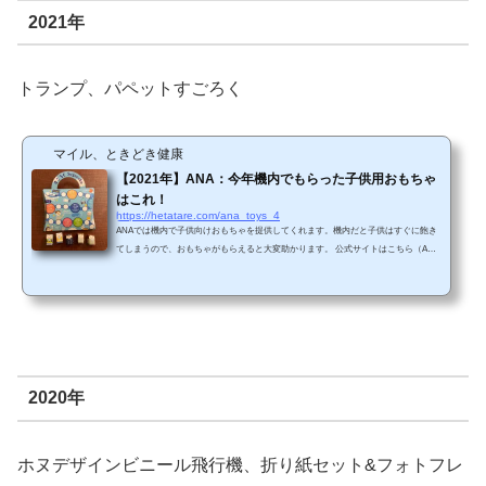
2021年
トランプ、パペットすごろく
マイル、ときどき健康
【2021年】ANA：今年機内でもらった子供用おもちゃ
はこれ！
https://hetatare.com/ana_toys_4
ANAでは機内で子供向けおもちゃを提供してくれます。機内だと子供はすぐに飽き
てしまうので、おもちゃがもらえると大変助かります。 公式サイトはこちら（ANA
HPから引用） 今年ANAを利用したときに子供がもらったおもちゃを紹介しま
す。 １．トランプ定番のトランプです。 箱に書かれているのはボーイング787。少
なくとも自分が2018年に頂いた内容と同じように見えます。 トランプの質がいいの
で、結構長持ちしています。 ２．パペットすごろく今年の新作ですね。 中を開け
ると、すごろくに...
2020年
ホヌデザインビニール飛行機、折り紙セット&フォトフレ