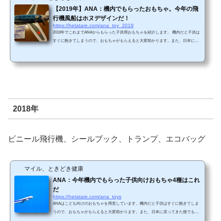
【2019年】ANA：機内でもらったおもちゃ。今年の飛
行機風船はホヌデザインだ！
https://hetatare.com/ana_toy_2019
2019年でこれまでANAからもらった子供用おもちゃを紹介します。 機内だと子供は
すぐに飽きてしまうので、おもちゃがもらえると大変助かります。また、日本に戻
ってきた後でも遊べる物が多いので、満足しています。 公式サイトはこちら（ANA
HPから引用） 今年の飛行機風船はホヌデザインです。子供よりも大人の方がホヌ
デザインに盛り上がってしまいました。 去年のバージョンと並べてみました。 他
にもらったおもちゃは、メモリーえあわせゲーム。神経衰弱みたいなゲームです。
絵は動物バージョ...
2018年
ビニール飛行機、シールブック、トランプ、エコバッグ
マイル、ときどき健康
ANA：今年機内でもらった子供向けおもちゃ4種はこれ
だ
https://hetatare.com/ana_toys
ANAはこども向けのおもちゃを用意しています。機内だと子供はすぐに飽きてしま
うので、おもちゃがもらえると大変助かります。また、日本に戻ってきた後でも遊
べる物が多いので、満足しています。 公式サイトはこちら（ANA HPから引用） 今