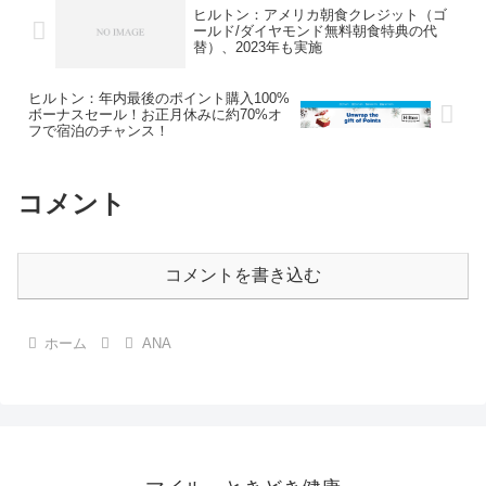
な...
約しました。香港はビジネスク
ヒルトン：アメリカ朝食クレジット（ゴ
ラ...
ールド/ダイヤモンド無料朝食特典の代
替）、2023年も実施
ヒルトン：年内最後のポイント購入100%
ボーナスセール！お正月休みに約70%オ
フで宿泊のチャンス！
コメント
コメントを書き込む
ホーム
ANA