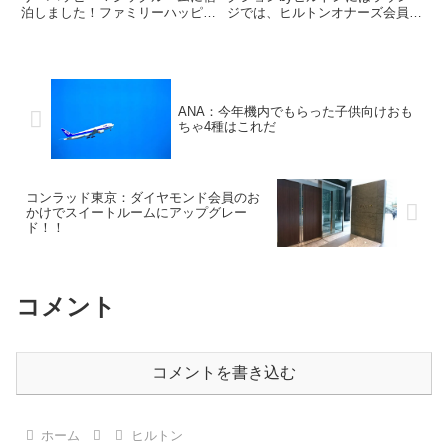
泊しました！ファミリーハッピー
ジでは、ヒルトンオナーズ会員で
マジックルームは2段ベッドが用
あれば、どのステータスでもアル
意されていて最大6名まで宿泊で
コールが無料で飲めます！旧軽井
きます。パーク側は35m2、海側
沢KIKYOキュリオ・コレクショ
が40m2となっています。今回は
ンbyヒルトンには、他のヒルト
パーク側のファミリーハッピ...
ン系ホテルのようなエグゼク...
ANA：今年機内でもらった子供向けおも
ちゃ4種はこれだ
コンラッド東京：ダイヤモンド会員のお
かけでスイートルームにアップグレー
ド！！
コメント
コメントを書き込む
ホーム
ヒルトン