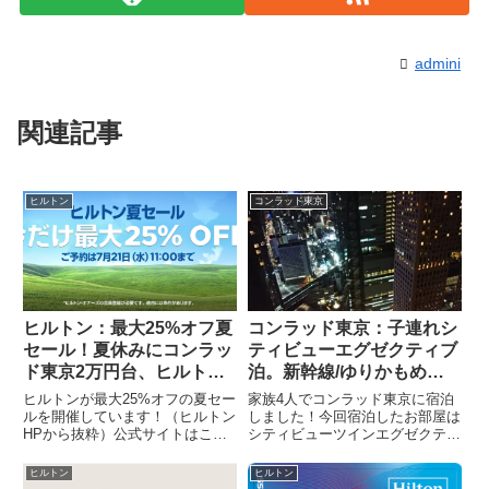
admini
関連記事
ヒルトン
コンラッド東京
ヒルトン：最大25%オフ夏
コンラッド東京：子連れシ
セール！夏休みにコンラッ
ティビューエグゼクティブ
ド東京2万円台、ヒルトン
泊。新幹線/ゆりかもめが
東京お台場1万円台！
見えて子供は大喜び
ヒルトンが最大25%オフの夏セー
家族4人でコンラッド東京に宿泊
ルを開催しています！（ヒルトン
しました！今回宿泊したお部屋は
HPから抜粋）公式サイトはこち
シティビューツインエグゼクティ
ら夏休み期間にも関わらず、ヒル
ブです。予約時はシティビューツ
トン最上位ブランドのコンラッド
インルームでしたので、1段階ア
ヒルトン
ヒルトン
東京に2万円台で、屋外ジャグジ
ップのシティビューエグゼクティ