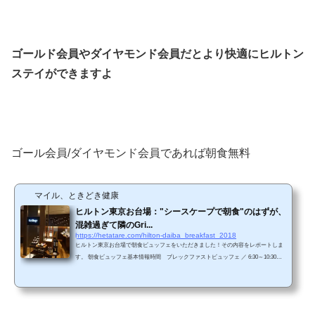
ゴールド会員やダイヤモンド会員だとより快適にヒルトン
ステイができますよ
ゴール会員/ダイヤモンド会員であれば朝食無料
マイル、ときどき健康
ヒルトン東京お台場："シースケープで朝食"のはずが、
混雑過ぎて隣のGri...
https://hetatare.com/hilton-daiba_breakfast_2018
ヒルトン東京お台場で朝食ビュッフェをいただきました！その内容をレポートしま
す。 朝食ビュッフェ基本情報時間 ブレックファストビュッフェ ／ 6:30～10:30
（平日） 6:30～11:00（土日祝）場所 シースケープ（フロントと同じ2階）料金 3,
200円（別途、税金+サービス料が加算）（小学生以上は大人と同料金）ただし、ヒ
ルトンゴールド会員またはダイヤモンド会員であれば2名分まで無料。 シースケー
プのはずが・・・ヒルトン東京お台場HPによるとこんな感じでオーシャンビューな