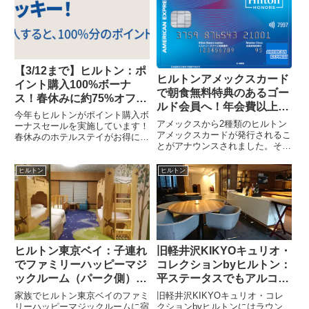
ーが最高なヒルトン東京お台場に
ブにアップグレードしてもらえま
1万円台で宿泊できます！！大...
した。コンラッド東京とはコン
ラ...
【3/12まで】ヒルトン：ポ
ヒルトンアメックスカード
イント購入100%ボーナ
で朝食無料特典のあるゴー
ス！春休みに約75%オフで
ルド会員へ！年会費以上の
宿泊のチャンス！
今年もヒルトンがポイント購入ボ
無料宿泊特典も！？
アメックスから2種類のヒルトン
ーナスセールを実施しています！
アメックスカードが発行されるこ
春休みのホテルステイがお得にな
とがアナウンスされました。その
るチャンスです！！（ヒルトン
うち、ヒルトン・オナーズ アメ
HPから抜粋）・2024年3月12日
リカン・エキスプレス®・カード
まで・ボーナスの割合は100%・
ヒルトン
ヒルトン
は、保有するだけでゴールド会員
単価は0.74円/ポイント・160,000
になることができるクレジットカ
ポイントまで...
ードです。（ヒルトンアメック
ス...
ヒルトン東京ベイ：子連れ
旧軽井沢KIKYOキュリオ・
でファミリーハッピーマジ
コレクションbyヒルトン：
ックルーム（パーク側）に
平ステータスでもアルコー
宿泊！
ルが無料満喫できるラウン
家族でヒルトン東京ベイのファミ
旧軽井沢KIKYOキュリオ・コレ
ジ！
リーハッピーマジックルームに宿
クションbyヒルトンにはラウン