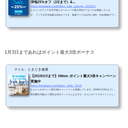
洋地25%オフ（2/2まで）&...
https://hetatare.com/hilton_sale_asia-pp_201812
ヒルトンがアジア太平洋地とヨーロッパで最大25%オフセールを開催していま
す。 アジア太平洋地最大25%オフです。東南アジアは11月に35%、日本/韓国/グアム
等は11月に50%セールがやっていましたが、今回のセールではオーストラリア/ニュ
ージーランドあたりのホテルも対象となっています。 ・予約は2019年2月2日17時ま
で・宿泊は2019年9月30日まで・予約キャンセルは返金されない点に注意しましょ
う。 セールの詳細はこちら 2019年1月3日までの宿泊であればポイント最大3倍キャ
ンペーン実施中です。 過去...
1月3日まであればポイント最大3倍ボーナス
マイル、ときどき健康
【2019/1/3まで】Hilton: ポイント最大3倍キャンペーン
実施中
https://hetatare.com/hilton_triple_2018
ヒルトンがポイント最大3倍キャンペーンを実施しています（2019年1月3日まで）。
宿泊費1US$あたり通常は10ポイントもらえますが、さらにボーナスポイントとし
て、1US$あたり最大20ポイントもらえます。20ポイントのボーナスポイントがもら
えるのは、ラグジュアリーホテルまたはリゾートに宿泊した場合です。具体的に
は、ウォルドーフ・アストリア・ホテルズ＆リゾーツとコンラッド・ホテルズ＆リ
ゾーツが対象になります。それ以外のホテルに宿泊した場合は、ボーナスポイント
は10ポイントです。年明けの1月3日まで実施中ですので、クリ...