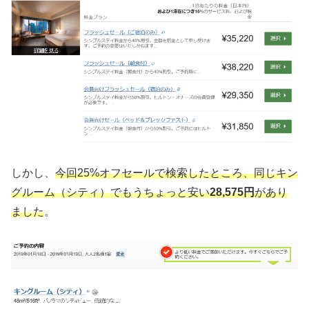
しかし、
今回25%オフセールで検索したところ、同じキン
グルーム（シティ）でもうちょっと安い
28,575円
があり
ました
。