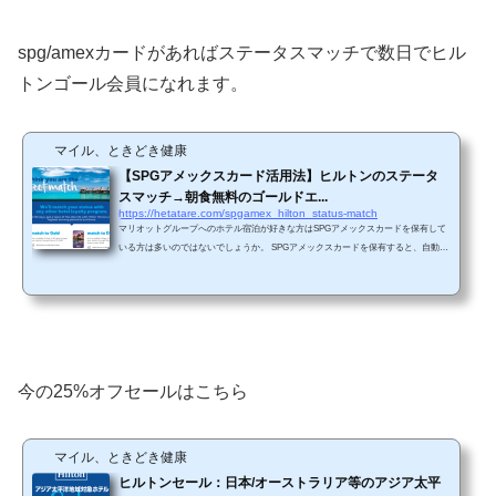
レストランです。（ヒルトン東京お台場HP...
spg/amexカードがあればステータスマッチで数日でヒル
トンゴール会員になれます。
マイル、ときどき健康
【SPGアメックスカード活用法】ヒルトンのステータ
スマッチ→朝食無料のゴールドエ...
https://hetatare.com/spgamex_hilton_status-match
マリオットグループへのホテル宿泊が好きな方はSPGアメックスカードを保有して
いる方は多いのではないでしょうか。 SPGアメックスカードを保有すると、自動的
にマリオットボンヴォイのゴールドエリートになることができます。このゴールド
エリート会員資格を活かす事例を１つ紹介します。 マリオットボンヴォイのゴール
ドエリートゴールドエリートの主な特典は、客室アップグレード、宿泊時のボーナ
スポイントが25%アップ、14時までのレイトチェックアウトがあります。しかし、
朝食無料特典はありません。 ...
今の25%オフセールはこちら
マイル、ときどき健康
ヒルトンセール：日本/オーストラリア等のアジア太平