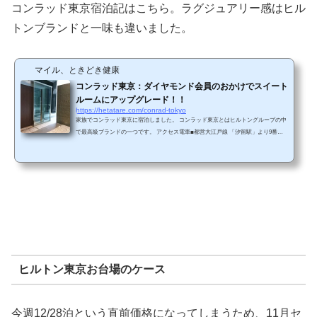
コンラッド東京宿泊記はこちら。ラグジュアリー感はヒル
トンブランドと一味も違いました。
マイル、ときどき健康
コンラッド東京：ダイヤモンド会員のおかけでスイート
ルームにアップグレード！！
https://hetatare.com/conrad-tokyo
家族でコンラッド東京に宿泊しました。 コンラッド東京とはヒルトングループの中
で最高級ブランドの一つです。 アクセス電車■都営大江戸線 「汐留駅」より9番出
口よりエスカレーターにて直結（徒歩1分）■ゆりかもめ線 「しおどめ駅」より東口
を出て正面エスカレーターを下る（徒歩1分） JR/都営浅草線/東京メトロ銀座線の
「新橋駅」からも地下道/日テレ前を通過すれば、ホテルに到着できます。 車・汐
留駅下信号越えて左折・環状線汐留出口降りてすぐ左折駐車場への地図が公式サイ
トに掲載されています。&nb...
ヒルトン東京お台場のケース
今週12/28泊という直前価格になってしまうため、11月セ