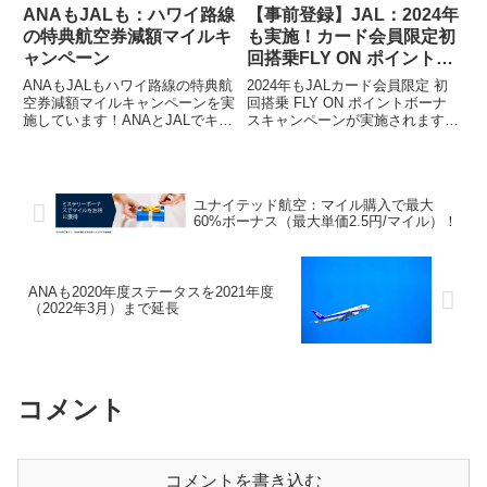
ANAもJALも：ハワイ路線
【事前登録】JAL：2024年
の特典航空券減額マイルキ
も実施！カード会員限定初
ャンペーン
回搭乗FLY ON ポイントボ
ーナス！
ANAもJALもハワイ路線の特典航
2024年もJALカード会員限定 初
空券減額マイルキャンペーンを実
回搭乗 FLY ON ポイントボーナ
施しています！ANAとJALでキャ
スキャンペーンが実施されます！
ンペーン期間等が異なっています
（JAL HPから抜粋）登録が必要
ので、注意が必要です。
ですので、対象者は忘れずに登録
ANA(ANA HPから抜粋)搭乗期間
しておきましょう！登録はこちら
2023年2月1日（水）から2023年4
からキャンペーン概要JALカード
ユナイテッド航空：マイル購入で最大
月26日（水...
会員が、JA...
60%ボーナス（最大単価2.5円/マイル）！
ANAも2020年度ステータスを2021年度
（2022年3月）まで延長
コメント
コメントを書き込む