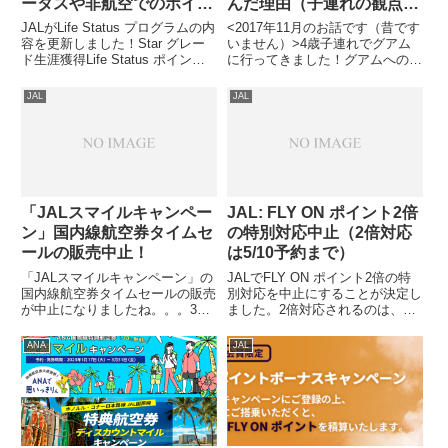
ータスや非航空でのポイン
んだ理由（子連れの観点か
ト等
ら）
JALがLife Status プログラムの内
<2017年11月のお話です（昔です
容を更新しました！Star グレー
いません）>4歳子連れでグアム
ド生涯獲得Life Status ポイント
に行ってきました！グアムへの移
数に応じて、6つのStar グレード
動選択肢として、ANAマイルが
ができました！（JAL HPから抜
貯まる/使えるユナイテッド航空
JAL
JAL
粋）これまで公開されていたの
かJALかのどちらかで悩みまし
は、1500ポイント...
た。最も懸念した点は、子供が機
内で約3時間半我慢できる...
「JALスマイルキャンペー
JAL: FLY ON ポイント2倍
ン」国内線航空券タイムセ
の特別対応中止（2倍対応
ールの販売中止！
は5/10予約まで）
「JALスマイルキャンペーン」の
JALでFLY ON ポイント2倍の特
国内線航空券タイムセールの販売
別対応を中止にすることが決定し
が中止になりましたね。。。3月
ました。2倍対応されるのは、
12日発売予定の6月搭乗分につい
2020年5月10日（日）までに予約
ても販売を中止にするようです。
された便で、かつ、2020年7月31
ANA
JAL
詳細は公式サイトで確認できま
日（金）までのJALおよびJALグ
す。自分はタイムセールに関係な
ループ運航便の搭乗で獲得された
いチケットを購入しようと思っ...
場合にな...