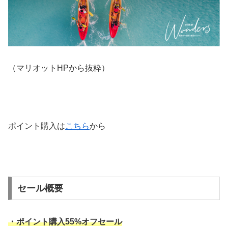
（マリオットHPから抜粋）
ポイント購入は
こちら
から
セール概要
・ポイント購入55%オフセール