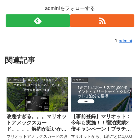
adminiをフォローする
admini
関連記事
マリオット
マリオット
改悪すぎる。。。マリオッ
【事前登録】マリオット：
トアメックスカー
今年も実施！！宿泊実績2
ド。。。。解約が近いか
倍キャンペーン！プラチ
も。。。
ナ・チタンへGO！
マリオットアメックスカードの改
マリオットから、1泊ごとに1,000