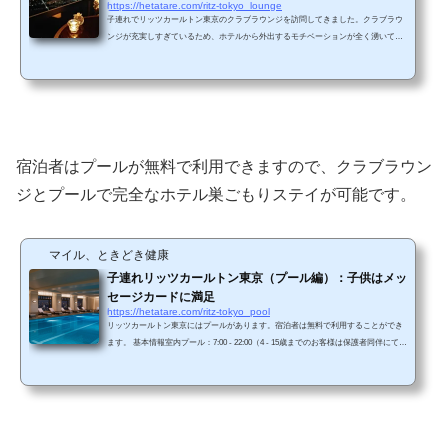
https://hetatare.com/ritz-tokyo_lounge
子連れでリッツカールトン東京のクラブラウンジを訪問してきました。クラブラウ
ンジが充実しすぎているため、ホテルから外出するモチベーションが全く湧いてこ
ず、完全巣ごもり生活を満喫しました。 今回は、クラブラウンジアクセスのついた
クラブ デラックス ルームに宿泊しました。予約の段階で「無料宿泊ポイント+30,00
0円（税サ別。税サ込みだと38,280円）」でクラブ デラックス ルームを押させるこ
とができましたので、今回は38,280円を追加支払いしてクラブデラックスルームを
選択しました。（2020年3月の話になります）&nb...
宿泊者はプールが無料で利用できますので、クラブラウン
ジとプールで完全なホテル巣ごもりステイが可能です。
マイル、ときどき健康
子連れリッツカールトン東京（プール編）：子供はメッ
セージカードに満足
https://hetatare.com/ritz-tokyo_pool
リッツカールトン東京にはプールがあります。宿泊者は無料で利用することができ
ます。 基本情報室内プール：7:00 - 22:00（4 - 15歳までのお客様は保護者同伴にてご
利用可能）20メートル × 4レーン（水深1.2メートル）ジャグジーくつろぎのラウン
ジチェアレンタルスイミングウェア（有料）、無料スイミングキャップ自分が訪問
したときには、４レーンのうち、半分がフリースコースで、残り半分が遊泳コース
になっていました。 46階スパ&フィットネス（プール含む）は46階にあります。エ
レベーターで46階に到着し、...