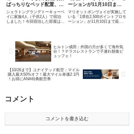
ばっちりなベッド配置、パ
ーションが11月10日まで
ークウィングに4人泊
延長
シェラトングランデトーキョーベ
マリオットボンヴォイが実施して
イに家族4人（子供2人）で宿泊
いる「1滞在2,500ポイントプロモ
しました！今回宿泊した部屋はパ
ーション」が11月10日まで延長
ークウィングです。シェラトング
になりました。（マリオットボン
ランデトーキョーベイ基本情報マ
ヴォイHPから抜粋）当初の予定
リオットグループのホテルです。
では本プロモーションは10月18
東京ディズニーリゾート®・オフ
日までの滞在が対象となっていま
ィシャルホテルになっているた
した。しかし、現在で...
ヒルトン成田：外国の方が多くて海外気
め...
分！？テラスレストランで子連れ朝食ビ
ュッフェ！
【10/26まで】ユナイテッド航空：マイル
購入最大50%オフ！最大マイル単価2.1円
！お得にANA特典航空券
コメント
コメントを書き込む