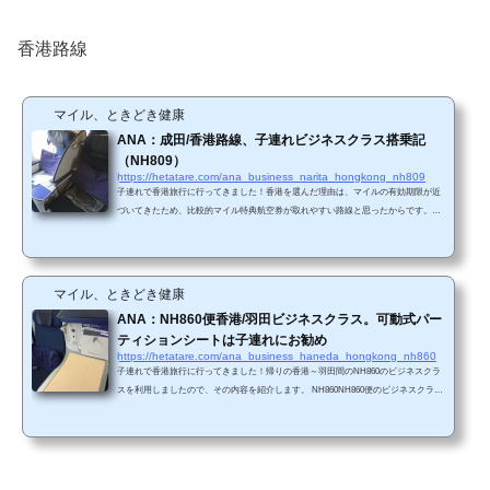
香港路線
マイル、ときどき健康
ANA：成田/香港路線、子連れビジネスクラス搭乗記
（NH809）
https://hetatare.com/ana_business_narita_hongkong_nh809
子連れで香港旅行に行ってきました！香港を選んだ理由は、マイルの有効期限が近
づいてきたため、比較的マイル特典航空券が取れやすい路線と思ったからです。ち
ょうどビジネスクラスが空いていたため、勢いでビジネスクラスを予約しまし
た。 香港はビジネスクラスの特典航空券が取れやすいですね。例えば、3月の調査
の記事はこちら7月調査 いわゆる近距離国際線のビジネスクラスは初めてでしたの
で、大変楽しみでした。 NH809機材は、767-300ER(763)（202席）でした。2-1-2の
マイル、ときどき健康
配置になっています。 ビジネスクラスは...
ANA：NH860便香港/羽田ビジネスクラス。可動式パー
ティションシートは子連れにお勧め
https://hetatare.com/ana_business_haneda_hongkong_nh860
子連れで香港旅行に行ってきました！帰りの香港～羽田間のNH860のビジネスクラ
スを利用しましたので、その内容を紹介します。 NH860NH860便のビジネスクラス
は、フルフラットになるANA BUSINESS STAGGEREDを採用しています。 座席の
基本情報ビジネスクラスの座席配列は1-2-1 搭乗時点で既に枕などのアメニティセッ
トが座席に用意されていました。 サイドテーブル STAGGEREDタイプはCRADLEタ
イプと違ってサイドテーブルが充実しています。 サイドテーブルのところに、リク
ライニング用のボタン コン...