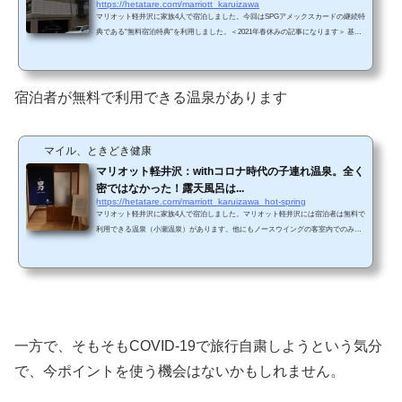
https://hetatare.com/marriott_karuizawa
マリオット軽井沢に家族4人で宿泊しました。今回はSPGアメックスカードの継続特
典である"無料宿泊特典"を利用しました。＜2021年春休みの記事になります＞ 基本
情報マリオット軽井沢は2016年7月にラフォーレブランド「ラフォーレ倶楽部ホテル
中軽井沢」からマリオットにリブランドしたホテルです。マリオットヴォンボイの
カテゴリー６に該当します（最高がカテゴリー８）。 アクセス車関越自動車道・藤
岡JCT.経由、上信越自動車道・碓氷軽井沢ICより約15km(約20分)軽井沢駅から離れ
宿泊者が無料で利用できる温泉があります
たところに位置しています。（ホ...
マイル、ときどき健康
マリオット軽井沢：withコロナ時代の子連れ温泉。全く
密ではなかった！露天風呂は...
https://hetatare.com/marriott_karuizawa_hot-spring
マリオット軽井沢に家族4人で宿泊しました。マリオット軽井沢には宿泊者は無料で
利用できる温泉（小瀬温泉）があります。他にもノースウイングの客室内でのみ利
用できる「塩沢温泉」もありますが、メインウイングの宿泊者はメインウイングに
ある小瀬温泉のみ利用できます。 まだまだ肌寒い春休みに小瀬温泉を利用しました
ので、レポートします。 基本情報【場所】B1階【営業時間】6:00～10:00、15:00～2
4:00（宿泊者）【泉質】アルカリ性単純温泉【効能】神経痛、筋肉痛、関節痛、五
十肩、運動麻痺、うちみ、消化器病、痔疾...
一方で、そもそもCOVID-19で旅行自粛しようという気分
で、今ポイントを使う機会はないかもしれません。