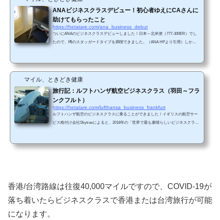
ANAビジネスクラスデビュー！初心者ゆえにCAさんに
助けてもらったこと
https://hetatare.com/ana_business_debut
ついにANAのビジネスクラスデビューしました！日本～北米便（777-300ER）でし
たので、噂のスタッガードタイプを満喫できました。（ANA HPより引用）しか
し、私は初心者のため、ビジネスクラスがどういうものかわからずにCAさんにご迷
惑をかけたり助けてもらったりしたことがありました。それを共有したいと思いま
す（涙）。これから初めてビジネスクラスに搭乗される方の参考になれば幸いで
す。 搭乗後すぐにCAさんが挨拶にきた搭乗後すぐに「○○様、本日はご搭乗ありが
マイル、ときどき健康
とうございます。本日担当いたします××です」みたいな感じでC...
旅行記：ルフトハンザ航空ビジネスクラス（羽田～フラ
ンクフルト）
https://hetatare.com/lufthansa_business_frankfurt
ルフトハンザ航空のビジネスクラスに乗ることができました！イギリスの航空サー
ビス格付け会社Skytraxによると、2018年の「世界で最も素晴らしいビジネスクラ
ス」ランキングで、世界で8位、欧州で1位を獲得しています。 搭乗飛行機行きはLH
717便、帰りはLH716便でした LH717便機材はボーイング747-8でした。アッパーデ
ッキがある2階建てのジャンボジェットです。ビジネスクラスは、メインデッキ（1
階）とアッパーデッキ（2階）にあります。アッパーデッキはビジネスクラスだけで
す。（ルフトハンザ航空のHPから画像抜粋）&nb...
香港/台湾路線は往復40,000マイルですので、COVID-19が
落ち着いたらビジネスクラスで香港または台湾旅行が可能
になります。