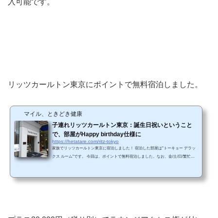
入可能です。
リッツカールトン東京にポイントで無料宿泊しました。
マイル、ときどき健康
子連れリッツカールトン東京：誕生日祝いということ
で、部屋がHappy birthday仕様に
https://hetatare.com/ritz-tokyo
家族でリッツカールトン東京に宿泊しました！ 宿泊した部屋は"トーキョー デラッ
クス ルーム"です。 今回は、ポイントで無料宿泊しました。なお、金/土/日/繁忙シ
ーズンは当日有料アップグレードは行っていないとのこと。ホテルの方が、「よく
ある質問ですが・・・」と回答していました。 誕生日祝いを兼ねた宿泊であること
を事前に伝えておいたら、部屋の中がHappy birthday仕様になっていました。 はい
ってすぐ ベッドには、Happy Birthdayと書かれたバルーン達がお出迎え。子供は大
興奮。...