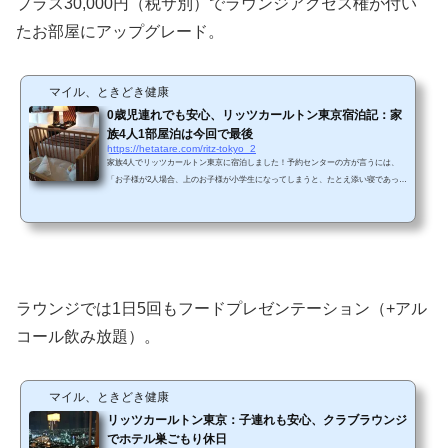
プラス30,000円（税サ別）でラウンジアクセス権が付い
たお部屋にアップグレード。
マイル、ときどき健康
0歳児連れでも安心、リッツカールトン東京宿泊記：家
族4人1部屋泊は今回で最後
https://hetatare.com/ritz-tokyo_2
家族4人でリッツカールトン東京に宿泊しました！予約センターの方が言うには、
「お子様が2人場合、上のお子様が小学生になってしまうと、たとえ添い寝であった
としても、下のお子様と合わせて4人扱いになってしまいます。リッツカールトン東
京は１部屋に宿泊できるのは3名様までなので、4月以降は2部屋でお願いします」と
いうことでした（内容はもちろんもっと丁寧な説明でした）。＜本宿泊は2020年3月
のお話です＞1部屋でも高級すぎてなかなか宿泊できないのに、2部屋だなんて次回
宿泊できるときは来るのだろうか。。。。 リッツ...
ラウンジでは1日5回もフードプレゼンテーション（+アル
コール飲み放題）。
マイル、ときどき健康
リッツカールトン東京：子連れも安心、クラブラウンジ
でホテル巣ごもり休日