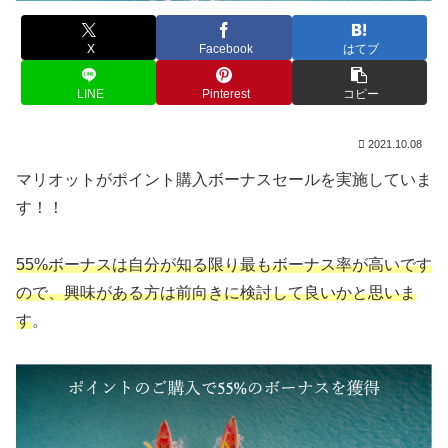
X
Facebook
はてブ
LINE
Pinterest
コピー
2021.10.08
マリオットがポイント購入ボーナスセールを実施していま
す！！
55%ボーナスは自分が知る限り最もボーナス率が高いです
ので、興味がある方は前向きに検討して良いかと思いま
す
。