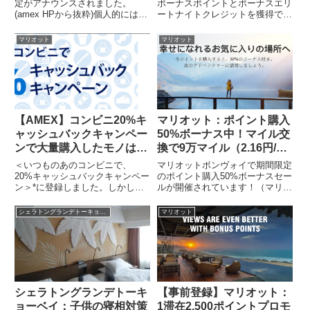
定がアナウンスされました。
ボーナスポイントとボーナスエリ
(amex HPから抜粋)個人的には改
ートナイトクレジットを獲得でき
悪しかないですね。。。。今後ど
るキャンペーンが開始されまし
うするか検討するために、自分の
た！（マリオットHPから抜粋）1
マリオット
マリオット
頭の整理がてら改定内容をまとめ
泊ごとに1,000ポイントだけでな
てみました。Marriott Bonvoy®
く、エリート達成宿泊実績も2倍
アメリカン...
になります！！ステー...
【AMEX】コンビニ20%キ
マリオット：ポイント購入
ャッシュバックキャンペー
50%ボーナス中！マイル交
ンで大量購入したモノはコ
換で9万マイル（2.16円/マ
レ！
イル）！
＜いつものあのコンビニで、
マリオットボンヴォイで期間限定
20%キャッシュバックキャンペー
のポイント購入50%ボーナスセー
ン＞*に登録しました。しかし、
ルが開催されています！（マリオ
私は日常的にコンビニを利用しな
ットHPから抜粋）11月25日まで
いため、1回に500円以上利用す
は60%ボーナスセールでした。現
シェラトングランデトーキョーベイ
マリオット
る機会**はほとんどありません。
在は50%ボーナスセールを実施中
*2018年8月26日現在、定員に達
です。先週の60%セールと比較す
したため新規申し込み...
るとお得でありませ...
シェラトングランデトーキ
【事前登録】マリオット：
ョーベイ：子供の寝相対策
1滞在2,500ポイントプロモ