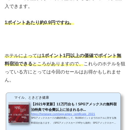
入できます。
1ポイントあたり約0.9円ですね。
ホテルによっては
1ポイント1円以上の価値でポイント無
料宿泊できる
ところがありますので、
これらのホテルを狙
っている方にとっては今回のセールはお得かもしれませ
ん。
マイル、ときどき健康
【2021年更新】11万円台も！SPGアメックスの無料宿
泊特典で年会費以上に泊まれるホ...
https://hetatare.com/spg-amex_certificate_2021
SPGアメックスカードの継続特典として、50,000ポイントまでのホテルに対する無
料宿泊があります。（SPGアメックスカードHPから抜粋） SPGアメックスカード
の売り文句として"年会費（31,500円+税）以上のホテルに無料宿泊できるから元は