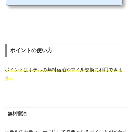
取れる！"というのを見かけますが、どこのホテルだと元が取れそうなのか調べてみ
ました。 今回の調査では"2021年6月"の通常価格（会員価格）で調べてみました。ホ
テルによって季節で価格（例えば特別オファー）やピークが変わる可能性がありま
すので、最終的には利用し...
ポイントの使い方
ポイントはホテルの無料宿泊やマイル交換に利用できま
す。
無料宿泊
ホテルのカテゴリーに応じて必要となるポイントが変わり