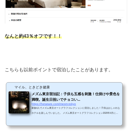
なんと約43％オフです！！
こちらも以前ポイントで宿泊したことがあります。
マイル、ときどき健康
メズム東京宿泊記：子供も五感を刺激！仕掛けや景色を
満喫。誕生日祝いでチョコい...
https://hetatare.com/mesm-tokyo
家族4人でメズム東京オートグラフコレクションに宿泊しました！子供はおしゃれな
ホテルを楽しんでいました。 メズム東京オートグラフコレクション2020年4月に開
業した新しいホテルです。JR東日本グループの日本ホテルが米マリオット・インタ
ーナショナルと提携して運営しています。 マリオットボンヴォイのカテゴリーは７
となります（2021年3月からカテゴリーが６から７にアップされました）。 アクセ