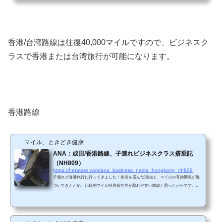
ッキがある2階建てのジャンボジェットです。ビジネスクラスは、メインデッキ（1
階）とアッパーデッキ（2階）にあります。アッパーデッキはビジネスクラスだけで
す。（ルフトハンザ航空のHPから画像抜粋）&nb...
香港/台湾路線は往復40,000マイルですので、ビジネスク
ラスで香港または台湾旅行が可能になります。
香港路線
マイル、ときどき健康
ANA：成田/香港路線、子連れビジネスクラス搭乗記
（NH809）
https://hetatare.com/ana_business_narita_hongkong_nh809
子連れで香港旅行に行ってきました！香港を選んだ理由は、マイルの有効期限が近
づいてきたため、比較的マイル特典航空券が取れやすい路線と思ったからです。ち
ょうどビジネスクラスが空いていたため、勢いでビジネスクラスを予約しまし
た。 香港はビジネスクラスの特典航空券が取れやすいですね。例えば、3月の調査
の記事はこちら7月調査 いわゆる近距離国際線のビジネスクラスは初めてでしたの
で、大変楽しみでした。 NH809機材は、767-300ER(763)（202席）でした。2-1-2の