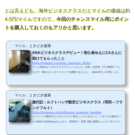
とは言えども、海外ビジネスクラスだとマイルの価値は約
4-5円/マイルですので、
今回のチャンスマイル用にポイン
トを購入しておくのもアリかと思います。
マイル、ときどき健康
ANAビジネスクラスデビュー！初心者ゆえにCAさんに
助けてもらったこと
https://hetatare.com/ana_business_debut
ついにANAのビジネスクラスデビューしました！日本～北米便（777-300ER）でし
たので、噂のスタッガードタイプを満喫できました。（ANA HPより引用）しか
し、私は初心者のため、ビジネスクラスがどういうものかわからずにCAさんにご迷
惑をかけたり助けてもらったりしたことがありました。それを共有したいと思いま
す（涙）。これから初めてビジネスクラスに搭乗される方の参考になれば幸いで
す。 搭乗後すぐにCAさんが挨拶にきた搭乗後すぐに「○○様、本日はご搭乗ありが
マイル、ときどき健康
とうございます。本日担当いたします××です」みたいな感じでC...
旅行記：ルフトハンザ航空ビジネスクラス（羽田～フラ
ンクフルト）
https://hetatare.com/lufthansa_business_frankfurt
ルフトハンザ航空のビジネスクラスに乗ることができました！イギリスの航空サー
ビス格付け会社Skytraxによると、2018年の「世界で最も素晴らしいビジネスクラ
ス」ランキングで、世界で8位、欧州で1位を獲得しています。 搭乗飛行機行きはLH
717便、帰りはLH716便でした LH717便機材はボーイング747-8でした。アッパーデ