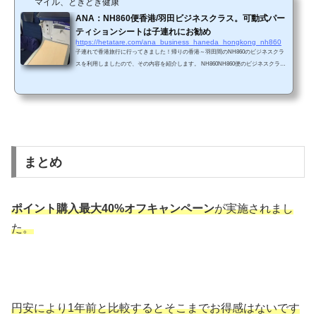
マイル、ときどき健康
配置になっています。 ビジネスクラスは...
ANA：NH860便香港/羽田ビジネスクラス。可動式パー
ティションシートは子連れにお勧め
https://hetatare.com/ana_business_haneda_hongkong_nh860
子連れで香港旅行に行ってきました！帰りの香港～羽田間のNH860のビジネスクラ
スを利用しましたので、その内容を紹介します。 NH860NH860便のビジネスクラス
は、フルフラットになるANA BUSINESS STAGGEREDを採用しています。 座席の
基本情報ビジネスクラスの座席配列は1-2-1 搭乗時点で既に枕などのアメニティセッ
トが座席に用意されていました。 サイドテーブル STAGGEREDタイプはCRADLEタ
イプと違ってサイドテーブルが充実しています。 サイドテーブルのところに、リク
ライニング用のボタン コン...
まとめ
ポイント購入最大40%オフキャンペーン
が実施されまし
た。
円安により1年前と比較するとそこまでお得感はないです