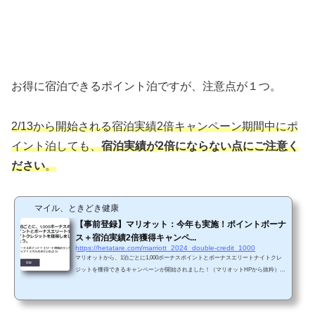
ス電車JR山手線・京浜東北線、モノレール「浜松町」駅 北口より徒歩6分新交通ゆ
りかもめ「竹芝」駅より徒歩3分都営大...
お得に宿泊できるポイント泊ですが、注意点が１つ。
2/13から開始される宿泊実績2倍キャンペーン期間中にポ
イント泊しても、
宿泊実績が2倍にならない点にご注意く
ださい
。
マイル、ときどき健康
【事前登録】マリオット：今年も実施！ポイントボーナ
ス＋宿泊実績2倍獲得キャンペ...
https://hetatare.com/marriott_2024_double-credit_1000
マリオットから、1泊ごとに1,000ボーナスポイントとボーナスエリートナイトクレ
ジットを獲得できるキャンペーンが開始されました！（マリオットHPから抜粋） 1
泊ごとに1,000ポイントだけでなく、エリート達成宿泊実績2倍もなります！！ ステ
ータス獲得・維持を目指している人にとってはこのキャンペーンを利用しましょ
う！！ 事前登録が必要ですので、公式サイトで忘れずに登録しておきましょう。 キ