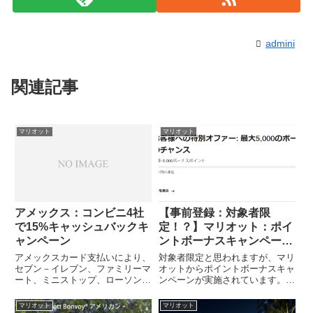
admini
関連記事
マリオット
マリオット
アメックス：コンビニ4社
【事前登録：対象者限
で15%キャッシュバックキ
定！？】マリオット：ポイ
ャンペーン
ントボーナスキャンペーン
実施中！
アメックスカード支払いにより、
対象者限定と思われますが、マリ
セブン－イレブン、ファミリーマ
オットからポイントボーナスキャ
ート、ミニストップ、ローソンで
ンペーンが実施されています。事
15%キャッシュバックされるキャ
前登録が必要ですので、キャンペ
ンペーンが開催されています。キ
ーン対象になった方は忘れずに登
マリオット
マリオット