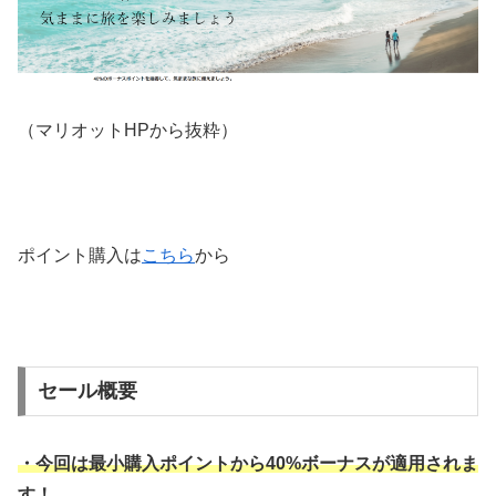
（マリオットHPから抜粋）
ポイント購入は
こちら
から
セール概要
・今回は最小購入ポイントから40%ボーナスが適用されま
す！