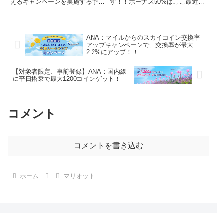
えるキャンペーンを実施する予定
す！！ボーナス50%はここ最近の
です！さらに、3つのブランドご
セールでは最もお得な割合です
とに追加で3,000ポイントを取得
ね。ポイント購入を考えている場
できます！（マリオット公式サイ
合は前向きに検討してもよいと思
トから抜粋）事前登録が必要です
います！！（マリオットHPから
ANA：マイルからのスカイコイン交換率
ので、忘れずに...
抜粋）ポイント購入はこちらから
アップキャンペーンで、交換率が最大
セ...
2.2%にアップ！！
【対象者限定、事前登録】ANA：国内線
に平日搭乗で最大1200コインゲット！
コメント
コメントを書き込む
ホーム
マリオット