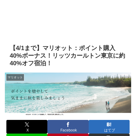
【4/1まで】マリオット：ポイント購入
40%ボーナス！リッツカールトン東京に約
40%オフ宿泊！
マリオット
X
Facebook
はてブ