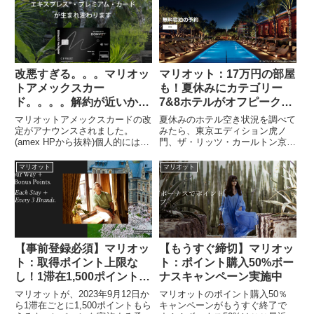
ャンペーン期間：2019年10月31
録しておきましょう！自分に届い
日正午～11月30日総額500円キャ
たキャンペーンは、「最大5,000
ッシュバック事前...
のボーナスポイント獲得のチ...
改悪すぎる。。。マリオッ
マリオット：17万円の部屋
トアメックスカー
も！夏休みにカテゴリー
ド。。。。解約が近いか
7&8ホテルがオフピーク設
も。。。
定！ポイント宿泊オフキャ
マリオットアメックスカードの改
夏休みのホテル空き状況を調べて
ンペーンでよりお得に
定がアナウンスされました。
みたら、東京エディション虎ノ
(amex HPから抜粋)個人的には改
門、ザ・リッツ・カールトン京
悪しかないですね。。。。今後ど
都、HOTEL THE MITSUI
うするか検討するために、自分の
KYOTO ラグジュアリーコレクシ
マリオット
マリオット
頭の整理がてら改定内容をまとめ
ョンホテル＆スパ、翠嵐 ラグジ
てみました。Marriott Bonvoy®
ュアリーコレクションホテル 京
アメリカン...
都、ザ・リッツ・カール...
【事前登録必須】マリオッ
【もうすぐ締切】マリオッ
ト：取得ポイント上限な
ト：ポイント購入50%ボー
し！1滞在1,500ポイントキ
ナスキャンペーン実施中
ャンペーン
マリオットが、2023年9月12日か
マリオットのポイント購入50％
ら1滞在ごとに1,500ポイントもら
キャンペーンがもうすぐ終了で