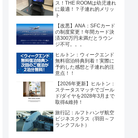
ス！THE ROOMは幼児連れ
に最適！？子連れ的メリッ
ト
【改悪】ANA：SFCカード
の制度変更！年間カード決
済300万円未満だとラウン
ジ不可。。。
ヒルトン：ウィークエンド
無料宿泊特典到着！実際に
予約した感想と子連れ的注
意点！！
【2026年更新】ヒルトン：
ステータスマッチでゴール
ド/ダイヤを2028年3月まで
取得&維持！
旅行記：ルフトハンザ航空
ビジネスクラス（羽田～フ
ランクフルト）