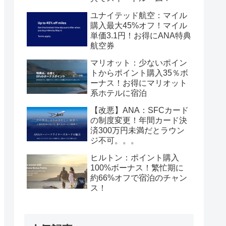
ユナイテッド航空：マイル
購入最大45%オフ！マイル
単価3.1円！お得にANA特典
航空券
マリオット：少ないポイン
トからポイント購入35％ボ
ーナス！お得にマリオット
系ホテルに宿泊
【改悪】ANA：SFCカード
の制度変更！年間カード決
済300万円未満だとラウン
ジ不可。。。
ヒルトン：ポイント購入
100%ボーナス！繁忙期に
約66%オフで宿泊のチャン
ス！