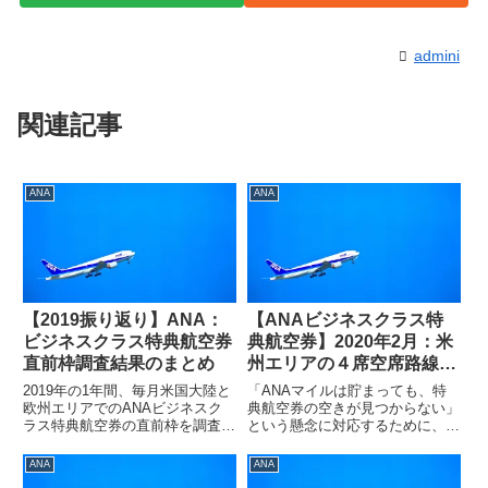
admini
関連記事
ANA
ANA
【2019振り返り】ANA：
【ANAビジネスクラス特
ビジネスクラス特典航空券
典航空券】2020年2月：米
直前枠調査結果のまとめ
州エリアの４席空席路線調
査結果！
2019年の1年間、毎月米国大陸と
「ANAマイルは貯まっても、特
欧州エリアでのANAビジネスク
典航空券の空きが見つからない」
ラス特典航空券の直前枠を調査し
という懸念に対応するために、ど
てきました。せっかくなので、調
の季節でどの路線であれば空きが
査結果をまとめてみました。２０
取れやすいのかという情報を収集
ANA
ANA
２０年のマイル活動や特典航空券
しています。具体的には、毎月米