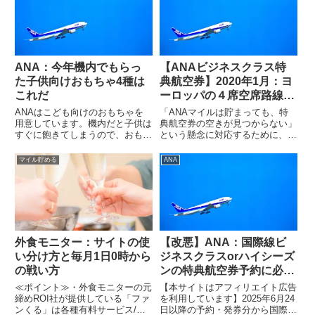
を使った旅行の参考になれば幸い
州エリアと欧州エリアで、ANA
です。ちなみに、調査対象は...
ビジネスクラス特典航空券の直
前...
ANA：今年機内でもらっ
【ANAビジネスクラス特
た子供向けおもちゃ4種は
典航空券】2020年1月：ヨ
これだ
ーロッパの４席空席路線調
査結果！
ANAはこども向けのおもちゃを
「ANAマイルは貯まっても、特
用意しています。機内だと子供は
典航空券の空きが見つからない」
すぐに飽きてしまうので、おもち
という懸念に対応するために、ど
ゃがもらえると大変助かります。
の季節でどの路線であれば空きが
また、日本に戻ってきた後でも遊
取れやすいのかという情報を得る
マイル貯める
ANA
べる物が多いので、満足していま
ために、毎月米州エリアと欧州エ
す。公式サイトはこちら（ANA
リアで、ANAビジネスクラス特
HPから引用）今年もらったお...
典航空券の直前枠の空き状況を
調...
外食モニター：サイトの使
【改悪】ANA：国際線ビ
い分け方と毎月1日0時から
ジネスクラスorハイシーズ
の戦い方
ンの特典航空券予約に必要
なマイル数大幅増加！
≪ポイント≫・外食モニターの元
【本サイトはアフィリエイト広告
締めROI社が提供している「ファ
を利用しています】2025年6月24
ンくる」は各種有料サービス/ラ
日以降の予約・発券分から国際線