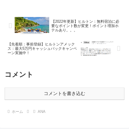
ンク特典があって便利/有用では
特典航空券の予約・発券に必要な
あるが、他社ポイントサイトの中
マイル数が変更になります。全
にはランクに応じたプラスアルフ
Zone共通で、ハイシーズンの予
ァのポイントが付与されるため、
約発券に必要なマイル数が増加し
同じ案件で多くのポイントがも...
ます。ハワイ、北米、欧州...
【2022年更新】ヒルトン：無料宿泊に必
要なポイント数が変更！ポイント増加ホ
テルあり。。。
【先着順：事前登録】ヒルトンアメック
ス：最大5万円キャッシュバックキャンペ
ーン実施中！
コメント
コメントを書き込む
ホーム
ANA