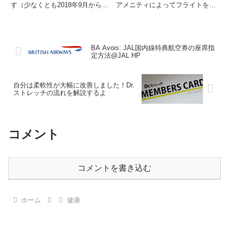
す（少なくとも2018年9月から毎
アメニティによってフライトをよ
月初回50%オフキャンペーンが、
り快適に過ごせるようになってい
COVID時代から割引率が変わっ
ます。例えば、ベッドパッド、コ
ています）。初回割引キャンペー
ンフォーター、枕そして、アメニ
ンにより、60分コース8,910円が
ティーキットそしてスリッパこれ
4,950円...
らはあらかじめ座席に置かれて
BA Avois: JAL国内線特典航空券の座席指
い...
定方法@JAL HP
自分は柔軟性が大幅に改善しました！Dr.
ストレッチの流れを解説するよ
コメント
コメントを書き込む
ホーム
健康