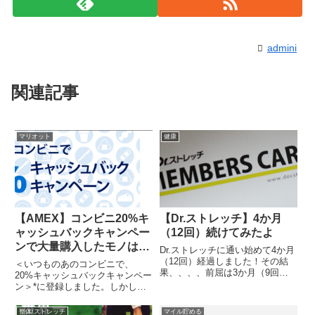
admini
関連記事
マリオット
健康
【AMEX】コンビニ20%キ
【Dr.ストレッチ】4か月
ャッシュバックキャンペー
（12回）続けてみたよ
ンで大量購入したモノはコ
Dr.ストレッチに通い始めて4か月
レ！
（12回）経過しました！その結
＜いつものあのコンビニで、
果、、、、前屈は3か月（9回）
20%キャッシュバックキャンペー
時点とほぼ変わらず・・・（5本
ン＞*に登録しました。しかし、
指が地面につく（もうすぐ掌全体
私は日常的にコンビニを利用しな
が地面につく）」程度から改善し
いため、1回に500円以上利用す
整体/ストレッチ
マイル貯める