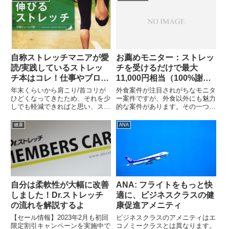
ていない）他の箇所も、3か月
る機会**はほとんどありません。
（9回）時点とほぼ変わらず・...
*2018年8月26日現在、定員に達
したため新規申し込み...
自称ストレッチマニアが愛
お薦めモニター：ストレッ
読/実践しているストレッ
チを受けるだけで最大
チ本はコレ！仕事やブログ
11,000円相当（100%謝
で長時間スマホ/PCに向か
礼）。ジム会員の観点で魅
年末くらいから肩こり/首コリが
外食案件が注目されがちなモニタ
う方、お薦めです！
力度と注意点を解説
ひどくなってきたため、それを少
ー案件ですが、外食以外にも魅力
しでも軽減できればと思い、スト
的な案件があります。その一つが
レッチを始めました。ストレッチ
下記ストレッチ案件です。この魅
を始めるにあたって、多数のスト
力はなんといっても高い謝礼でし
健康
ANA
レッチ本をサーチ/購入してみま
ょう。80分間ストレッチを受け
した。そして、今でも愛読/実践
るだけで、最大11,000円相当
しているストレッチ本は、「世
（100%謝礼）ポイントがも...
界...
自分は柔軟性が大幅に改善
ANA: フライトをもっと快
しました！Dr.ストレッチ
適に、ビジネスクラスの健
の流れを解説するよ
康促進アメニティ
【セール情報】2023年2月も初回
ビジネスクラスのアメニティはエ
限定割引キャンペーンを実施中で
コノミークラスとは異なります。