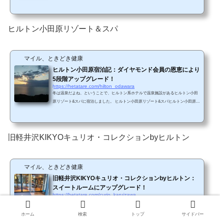
地下鉄丸ノ内線西新宿駅から徒歩2分地下鉄大江戸線都庁前駅から徒歩3分西新宿駅
や都庁前駅からは地下通路で直結しています（都庁前駅から地下通路でホテルに向
かいましたが、徒歩5分くらいかかったような）。コンビニエンスストア「生活彩
家」の看板が見えると、その手前の階段を上ればヒルトンに到着です。（ヒルトン
ヒルトン小田原リゾート＆スパ
のコンビニといえば、生活彩家ですかね。ヒルトン東...
マイル、ときどき健康
ヒルトン小田原宿泊記：ダイヤモンド会員の恩恵により
5段階アップグレード！
https://hetatare.com/hilton_odawara
冬は温泉だよね、ということで、ヒルトン系ホテルで温泉施設があるヒルトン小田
原リゾート&スパに宿泊しました。 ヒルトン小田原リゾート&スパヒルトン小田原リ
ゾート＆スパは、箱根の連なる山々と雄大な海に囲まれた城下町「小田原」に位
置。新幹線で東京駅から約35分、横浜から車で約1時間とアクセスしやすいロケーシ
ョンです。また、小田原駅、根府川駅からは無料シャトルバスを運行しておりま
す。元箱根や芦ノ湖まで約20km、箱根観光にも便利な立地です。（ヒルトン小田原
旧軽井沢KIKYOキュリオ・コレクションbyヒルトン
リゾート&スパHPから引用） アクセ...
マイル、ときどき健康
旧軽井沢KIKYOキュリオ・コレクションbyヒルトン：
スイートルームにアップグレード！
https://hetatare.com/curio_karuizawa
旧軽井沢KIKYOキュリオ・コレクションbyヒルトンに宿泊してきました！ 旧軽井沢
KIKYOキュリオ・コレクションbyヒルトンキュリオブランドはヒルトンブランドの
ホーム
検索
トップ
サイドバー
一つで、プライベートラグジュアリーホテルシリーズになります。2018年4月に「旧