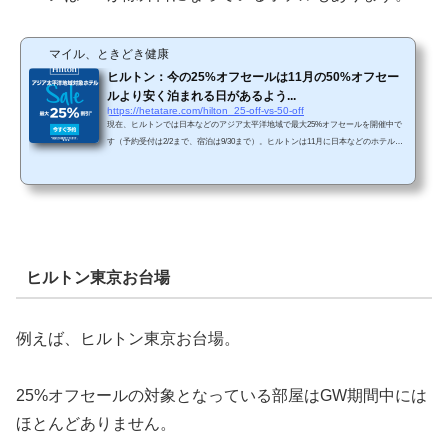
マイル、ときどき健康
ヒルトン：今の25%オフセールは11月の50%オフセー
ルより安く泊まれる日があるよう...
https://hetatare.com/hilton_25-off-vs-50-off
現在、ヒルトンでは日本などのアジア太平洋地域で最大25%オフセールを開催中で
す（予約受付は2/2まで、宿泊は9/30まで）。ヒルトンは11月に日本などのホテルで5
0%オフのフラッシュセールを開催していました。50%オフセール時の方が安いケー
スが多いのですが、25%オフセールの方が安く泊まれたのではと思うような日があ
りました。また、50%オフセール時では除外日が多数設定されていましたが、25%
セールでは除外日がほとんどありませんでした。 25%オフセールの方が安い？コン
ラッド東京のケース例えば、自分が11月の50%オフフラッ...
ヒルトン東京お台場
例えば、ヒルトン東京お台場。
25%オフセールの対象となっている部屋はGW期間中には
ほとんどありません。