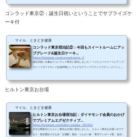
を出て正面エスカレーターを下る（徒歩1分） JR/都営浅草線/東京メトロ銀座線の
「新橋駅」からも地下道/日テレ前を通過すれば、ホテルに到着できます。 車・汐
留駅下信号越えて左折・環状線汐留出口降りてすぐ左折駐車場への地図が公式サイ
コンラッド東京②：誕生日祝いということでサプライズケ
トに掲載されています。&nb...
ーキ付
マイル、ときどき健康
コンラッド東京宿泊記②：今回もスイートルームにアッ
プグレード&誕生日ケーキ...
https://hetatare.com/conrad-tokyo_2
誕生日祝いを兼ねてコンラッド東京に宿泊しました！ ベイビュースイートにアップ
グレードダイヤモンド会員特権としてエグゼクティブラウンジでチェックインした
際に、ホテルスタッフから「今回は誕生日のお祝いで宿泊されるということで、ス
イートルームにアップグレードさせていただきました」というようなことをおっし
ゃっていただきました。 予約時は一番最安のシティービューでしたが、一気に5段
階アップのベイビュースイート。 値段的には、部屋のランクは以下の通りです。シ
ヒルトン東京お台場
ティビュー ←当初予約ベイビューシテ...
マイル、ときどき健康
ヒルトン東京お台場宿泊記：ダイヤモンド会員のおかげ
でプレミアムエグゼクティブ...
https://hetatare.com/hilton-odaiba_201811
11月土曜某日にヒルトン東京お台場に宿泊しました。 ヒルトン東京お台場へのアク
セス・新交通ゆりかもめ「台場駅」直結・りんかい線 「東京テレポート駅」 徒歩約