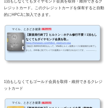
1泊もしなくてもダイヤモンド会員を取得・維持できるク
レジットカード。このクレジットカードを保有すると自動
的にHPCJに加入できます。
マイル、ときどき健康
1 Pocket
【新規発行終了】ヒルトン：ホテル修行不要！1泊もし
なくてもダイヤモンド会員を取...
https://hetatare.com/hilton_platinum-visa
【追記】2020年6月30日をもって、VISA系ヒルトン提携カードの新規発行が終了し
ました。21年春に別ブランドでの提携カードが発行されるそうです。 ------------ヒ
ルトンオナーズランクの最高位であるダイヤモンド会員の特典は非常に魅力的で
す。（ヒルトンHPより引用）特にスイートルームを含むたアップグレードやエグゼ
クティブラウンジの利用特典は魅力的でしょう。 このダイヤモンド会員を取得・維
持するためには、通常、以下のいずれかの条件を満たす必要があります。（1）1年
間に30回のご滞在*、または（2）1年間に60泊...
1泊もしなくてもゴールド会員を取得・維持できるクレジ
ットカード
マイル、ときどき健康
1 Pocket