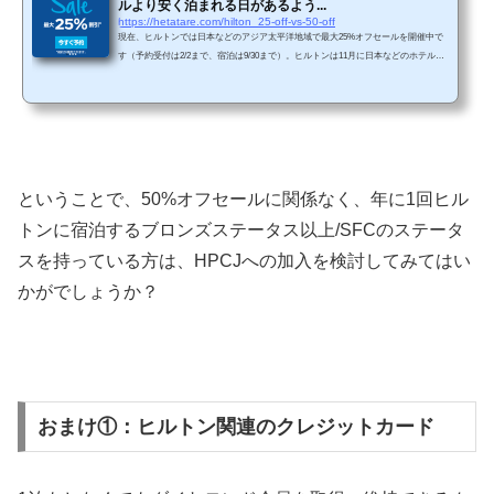
ルより安く泊まれる日があるよう...
https://hetatare.com/hilton_25-off-vs-50-off
現在、ヒルトンでは日本などのアジア太平洋地域で最大25%オフセールを開催中で
す（予約受付は2/2まで、宿泊は9/30まで）。ヒルトンは11月に日本などのホテルで5
0%オフのフラッシュセールを開催していました。50%オフセール時の方が安いケー
スが多いのですが、25%オフセールの方が安く泊まれたのではと思うような日があ
りました。また、50%オフセール時では除外日が多数設定されていましたが、25%
セールでは除外日がほとんどありませんでした。 25%オフセールの方が安い？コン
ラッド東京のケース例えば、自分が11月の50%オフフラッ...
ということで、50%オフセールに関係なく、年に1回ヒル
トンに宿泊するブロンズステータス以上/SFCのステータ
スを持っている方は、HPCJへの加入を検討してみてはい
かがでしょうか？
おまけ①：ヒルトン関連のクレジットカード