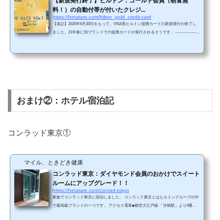
【新規発行終了】ヒルトン：ゴールド会員（朝食無
料！）の自動付帯が付いたクレジ...
https://hetatare.com/hilton_gold_credit-card
【追記】2020年6月30日をもって、VISA系ヒルトン提携カードの新規発行が終了し
ました。21年春に別ブランドでの提携カードが発行されるそうです。 ---------------
ヒルトン会員ステータスでは、ゴールド会員から無料の朝食*が付きます。＊朝食無
料がつくのは、コンラッド・ホテルズ＆リゾーツ、キュリオ・コレクションbyヒル
トン、ヒルトン・ホテルズ＆リゾーツ、ダブルツリーbyヒルトン、タペストリー・
コレクションbyヒルトン、ヒルトン・ガーデン・イン その他にもゴールド会員の特
典は多数ありますが（例えば、部屋のアッ...
おまけ②：ホテル宿泊記
コンラッド東京①
マイル、ときどき健康
コンラッド東京：ダイヤモンド会員のおかけでスイート
ルームにアップグレード！！
https://hetatare.com/conrad-tokyo
家族でコンラッド東京に宿泊しました。 コンラッド東京とはヒルトングループの中
で最高級ブランドの一つです。 アクセス電車■都営大江戸線 「汐留駅」より9番出
口よりエスカレーターにて直結（徒歩1分）■ゆりかもめ線 「しおどめ駅」より東口