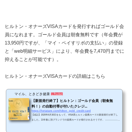
ヒルトン・オナーズVISAカードを発行すればゴールド会
員になれます。ゴールド会員は朝食無料です（年会費が
13,950円ですが、「マイ・ペイすリボの支払い」の登録
と「web明細サービス」により、年会費を7,470円までに
抑えることが可能です）。
ヒルトン・オナーズVISAカードの詳細はこちら
マイル、ときどき健康
1 Pocket
【新規発行終了】ヒルトン：ゴールド会員（朝食無
料！）の自動付帯が付いたクレジ...
https://hetatare.com/hilton_gold_credit-card
【追記】2020年6月30日をもって、VISA系ヒルトン提携カードの新規発行が終了し
ました。21年春に別ブランドでの提携カードが発行されるそうです。 ---------------
ヒルトン会員ステータスでは、ゴールド会員から無料の朝食*が付きます。＊朝食無
料がつくのは、コンラッド・ホテルズ＆リゾーツ、キュリオ・コレクションbyヒル