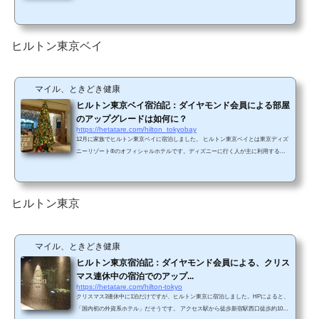
10分（無料シャトルバスあり） 台場駅の改札からホテル入り口まで徒歩2分くらい
です。ホテル入り口ホテル内クリスマスシーズンということで、ホテル内はクリス
マスの飾りでいっぱいでした。入り口から入るとさっそく巨大ツリーがあります。
男の子が夢中になっていたジオラマ。ドイツ鉄道の特急などが走っています。チェ
ヒルトン東京ベイ
ックインの様子。ヒルトンオナーズ優先レー...
マイル、ときどき健康
ヒルトン東京ベイ宿泊記：ダイヤモンド会員による部屋
のアップグレードは如何に？
https://hetatare.com/hilton_tokyobay
12月に家族でヒルトン東京ベイに宿泊しました。 ヒルトン東京ベイとは東京ディズ
ニーリゾート®のオフィシャルホテルです。ディズニーに行く人が主に利用するホ
テルかと思います。我が家も東京ディズニーリゾート®で遊ぶために宿泊しまし
た。 アクセス【電車】JR舞浜駅からは、ホテル直行のシャトルバス（無料）（ホテ
ルまで約7分）。または、JR舞浜駅隣接のディズニーリゾートライン リゾートゲ
ートウェイ駅よりモノレールに乗車し、ベイサイド駅下車（乗車時間約4分）ベイサ
ヒルトン東京
イド駅からホテルまでは、徒歩または無料送迎バ...
マイル、ときどき健康
ヒルトン東京宿泊記：ダイヤモンド会員による、クリス
マス連休中の宿泊でのアップ...
https://hetatare.com/hilton-tokyo
クリスマス3連休中に1泊だけですが、ヒルトン東京に宿泊しました。HPによると、
「国内初の外資系ホテル」だそうです。 アクセス駅から徒歩新宿駅西口徒歩約10分