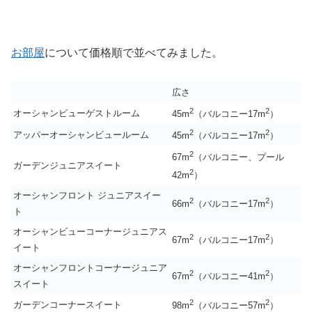
お部屋
について価格順で並べてみました。
広さ
2
2
オーシャンビューゲストルーム
45m
（バルコニー17m
）
2
2
アッパーオーシャンビュールーム
45m
（バルコニー17m
）
2
67m
（バルコニー、プール
ガーデンジュニアスイート
2
42m
）
オーシャンフロント ジュニアスイー
2
2
66m
（バルコニー17m
）
ト
オーシャンビューコーナージュニアス
2
2
67m
（バルコニー17m
）
イート
オーシャンフロントコーナージュニア
2
2
67m
（バルコニー41m
）
スイート
2
2
ガーデンコーナースイート
98m
（バルコニー57m
）