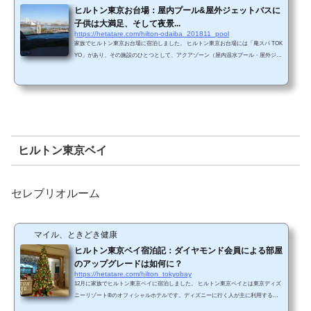
ヒルトン東京お台場：屋内プール&屋外ジェットバスに
子供は大満足、そして夜景...
https://hetatare.com/hilton-odaiba_201811_pool
家族でヒルトン東京お台場に宿泊しました。 ヒルトン東京お台場には「庵スパ TOK
YO」があり、その施設のひとつとして、アクアゾーン（屋内温水プール・屋外ジェ
ットバス・屋内ジェットバス・アロマミストサウナ・ドライサウナ）がありま
す。 子供（5歳）は屋内プールと屋外ジェットバスに大満足していました。チェッ
クイン後、夜ご飯後、朝食後の3回も入りました・・・。どんだけ気に入っただろう
かという話です。 施設入場料金ヒルトン東京お台場の場合は、宿泊者でも入場料金
がかかります。■宿泊者：3,000円 / 子供 1...
ヒルトン東京ベイ
セレブリオルーム
マイル、ときどき健康
ヒルトン東京ベイ宿泊記：ダイヤモンド会員による部屋
のアップグレードは如何に？
https://hetatare.com/hilton_tokyobay
12月に家族でヒルトン東京ベイに宿泊しました。 ヒルトン東京ベイとは東京ディズ
ニーリゾート®のオフィシャルホテルです。ディズニーに行く人が主に利用するホ
テルかと思います。我が家も東京ディズニーリゾート®で遊ぶために宿泊しまし