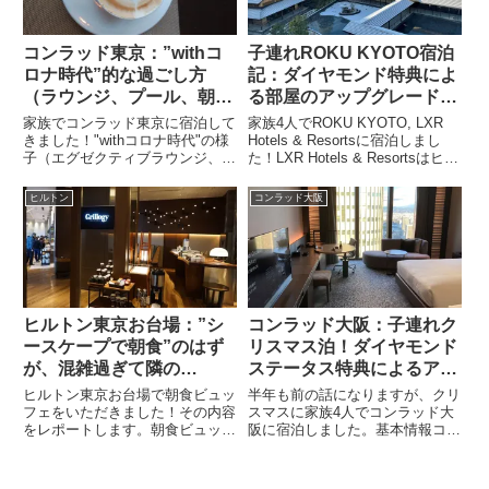
コンラッド東京：”withコ
子連れROKU KYOTO宿泊
ロナ時代”的な過ごし方
記：ダイヤモンド特典によ
（ラウンジ、プール、朝
る部屋のアップグレードは
食）
如何に！？
家族でコンラッド東京に宿泊して
家族4人でROKU KYOTO, LXR
きました！"withコロナ時代"の様
Hotels & Resortsに宿泊しまし
子（エグゼクティブラウンジ、プ
た！LXR Hotels & Resortsはヒル
ール、朝食）をレポートします。
トンブランドの中の「ラグジュア
エグゼクティブラウンジエグゼク
リーブランド」という位置付けに
ヒルトン
コンラッド大阪
ティブフロアへの宿泊者またはヒ
なっています。そのポジション通
ルトンダイヤモンド会員は無料で
り、建物や部屋...
利用することができます。...
ヒルトン東京お台場：”シ
コンラッド大阪：子連れク
ースケープで朝食”のはず
リスマス泊！ダイヤモンド
が、混雑過ぎて隣の
ステータス特典によるアッ
Grillogyが朝食会場になっ
プグレードは如何に？
ヒルトン東京お台場で朝食ビュッ
半年も前の話になりますが、クリ
たよ。ゴールド会員/ダイ
フェをいただきました！その内容
スマスに家族4人でコンラッド大
をレポートします。朝食ビュッフ
阪に宿泊しました。基本情報コン
ヤモンド会員は朝食無料！
ェ基本情報時間 ブレックファス
ラッドはヒルトングループの中で
トビュッフェ ／ 6:30～10:30
最上位ブランドの一つです。日本
（平日） 6:30～11:00（土日祝）
には東京と大阪にそれぞれコンラ