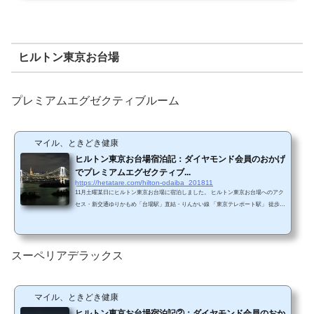
コンラッド東京では「水月スパ&フィットネス」、ヒルトン東京お台場では「庵ス
パ TOKYO」というようなおしゃれな名...
ヒルトン東京お台場
プレミアムエグゼクティブルーム
マイル、ときどき健康
ヒルトン東京お台場宿泊記：ダイヤモンド会員のおかげ
でプレミアムエグゼクティブ...
https://hetatare.com/hilton-odaiba_201811
11月土曜某日にヒルトン東京お台場に宿泊しました。 ヒルトン東京お台場へのアク
セス・新交通ゆりかもめ「台場駅」直結・りんかい線 「東京テレポート駅」 徒歩約
10分（無料シャトルバスあり） 台場駅の改札からホテル入り口まで徒歩2分くらい
です。ホテル入り口ホテル内クリスマスシーズンということで、ホテル内はクリス
マスの飾りでいっぱいでした。入り口から入るとさっそく巨大ツリーがあります。
男の子が夢中になっていたジオラマ。ドイツ鉄道の特急などが走っています。チェ
スーペリアデラックス
ックインの様子。ヒルトンオナーズ優先レー...
マイル、ときどき健康
ヒルトン東京お台場宿泊記②：ダイヤモンド会員のおか