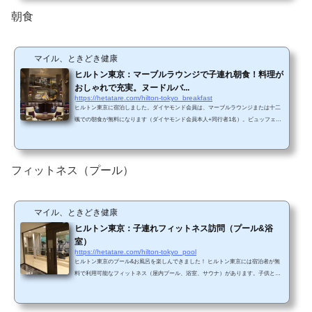
式HPによると、エグゼクティブラウンジは３つのゾーンから構成されています。Sk
yscraperゾーンラウンジ受付のそばのゾーンです。右手のテーブルにアフタヌーン
朝食
ティー等が置かれていました...
マイル、ときどき健康
ヒルトン東京：マーブルラウンジで子連れ朝食！料理が
おしゃれで充実。ヌードルバ...
https://hetatare.com/hilton-tokyo_breakfast
ヒルトン東京に宿泊しました。ダイヤモンド会員は、マーブルラウンジまたは十二
颯での朝食が無料になります（ダイヤモンド会員本人+同行者1名）。ビュッフェの
方が子供が満足できるだろうと思いまして、マーブルラウンジを選択しました。
（ゴールド会員も朝食は無料になります） マーブルラウンジ基本情報【場所】1F
ロビーラウンジ【営業時間】ブレックファスト：6:30～10:30（土・日・祝日～11:0
0）【参考料金】ブレックファストビュッフェ：一人3,200円 子供（6～12歳）2,000
フィットネス（プール）
円（税サ別）。消費税+サービス料（13%）込み...
マイル、ときどき健康
ヒルトン東京：子連れフィットネス訪問（プール&浴
室）
https://hetatare.com/hilton-tokyo_pool
ヒルトン東京のプール&お風呂を楽しんできました！ ヒルトン東京には宿泊者が無
料で利用可能なフィットネス（屋内プール、浴室、サウナ）があります。子供と一
緒に屋内プールと浴室を楽しんできましたので、報告します。 フィットネスセンタ
ーヒルトン東京のフィットネス場の名称は「フィットネスセンター」で、まさにそ
のままの名称になっています。ヒルトン東京ベイでは「リビスタ フィットネス」、