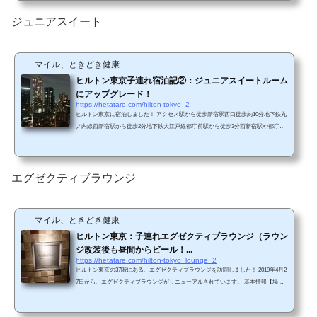
かいましたが、徒歩5分くらいかかったような）。コンビニエンスストア「生活彩
家」の看板が見えると、その手前の階段を上ればヒルトンに到着です。（ヒルトン
ジュニアスイート
のコンビニといえば、生活彩家ですかね。ヒルトン東...
マイル、ときどき健康
ヒルトン東京子連れ宿泊記②：ジュニアスイートルーム
にアップグレード！
https://hetatare.com/hilton-tokyo_2
ヒルトン東京に宿泊しました！ アクセス駅から徒歩新宿駅西口徒歩約10分地下鉄丸
ノ内線西新宿駅から徒歩2分地下鉄大江戸線都庁前駅から徒歩3分西新宿駅や都庁前
駅からは地下通路で直結しています（都庁前駅から地下通路でホテルに向かいまし
たが、徒歩5分くらいかかったような）。コンビニエンスストア「生活彩家」の看板
が見えると、その手前の階段を上ればヒルトンに到着です。（ヒルトンのコンビニ
といえば、生活彩家ですかね。ヒルトン東京ベイにもあります） 新宿駅から無料シ
エグゼクティブラウンジ
ャトルバス新宿駅西口京王デパート前、バス...
マイル、ときどき健康
ヒルトン東京：子連れエグゼクティブラウンジ（ラウン
ジ改装後も昼間からビール！...
https://hetatare.com/hilton-tokyo_lounge_2
ヒルトン東京の37階にある、エグゼクティブラウンジを訪問しました！ 2019年4月2
7日から、エグゼクティブラウンジがリニューアルされています。 基本情報【場
所】37階【営業時間】6:00～21:00朝食 / 6:00～10:00アフタヌーンティー / 15:00～17:0
0カクテルタイム / 18:00～20:00ソフトドリンク / 6:00～20:00 リニューアルホテル公