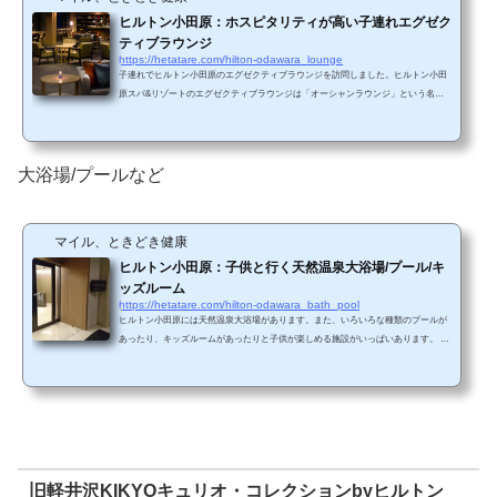
ヒルトン小田原：ホスピタリティが高い子連れエグゼク
ティブラウンジ
https://hetatare.com/hilton-odawara_lounge
子連れでヒルトン小田原のエグゼクティブラウンジを訪問しました。ヒルトン小田
原スパ&リゾートのエグゼクティブラウンジは「オーシャンラウンジ」という名称
です。（ヒルトン小田原スパ&リゾートHPから引用） オーシャンラウンジ基本情報
場所：本館棟2F営業時間：7:00～22:00【アフタヌーンサービス】15:00～16:00【イ
ブニングサービス】17:00～20:00【コーヒー、紅茶、ソフトドリンク】7:00～22:0
0 他のヒルトン系ホテルと異なり、イブニングサービスの時間帯以外は、12歳以下
大浴場/プールなど
の子供は大人同伴でも利用できません...
マイル、ときどき健康
ヒルトン小田原：子供と行く天然温泉大浴場/プール/キ
ッズルーム
https://hetatare.com/hilton-odawara_bath_pool
ヒルトン小田原には天然温泉大浴場があります。また、いろいろな種類のプールが
あったり、キッズルームがあったりと子供が楽しめる施設がいっぱいあります。 天
然温泉大浴場基本情報【場所】バーデ棟3階【営業時間】9:00～21:00（最終受付 20:3
0）ホテル宿泊者は6:00～24:00（最終受付 23:30）：9時～21時以外（6時から9時、21
時から24時）に利用する場合は、ルームキーが必要となります。 【料金】大人 1,70
0円、小人 1,000円※ お子様が4才～小学生の場合、小人料金となります（3才以下の
お子様のご利用は無料）。※ 表記料...
旧軽井沢KIKYOキュリオ・コレクションbyヒルトン