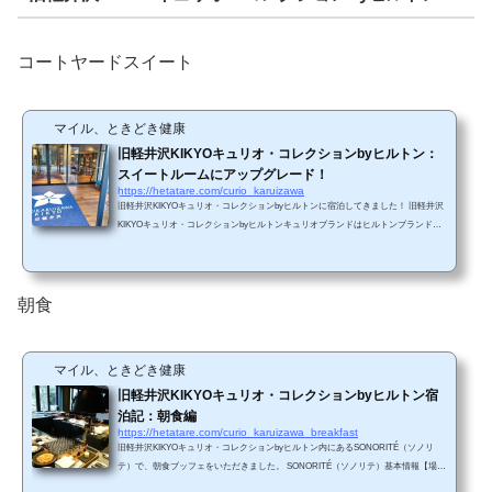
コートヤードスイート
マイル、ときどき健康
旧軽井沢KIKYOキュリオ・コレクションbyヒルトン：
スイートルームにアップグレード！
https://hetatare.com/curio_karuizawa
旧軽井沢KIKYOキュリオ・コレクションbyヒルトンに宿泊してきました！ 旧軽井沢
KIKYOキュリオ・コレクションbyヒルトンキュリオブランドはヒルトンブランドの
一つで、プライベートラグジュアリーホテルシリーズになります。2018年4月に「旧
軽井沢ホテル」から「旧軽井沢KIKYOキュリオ・コレクションbyヒルトン」にリニ
ューアルされました。そのため、それ以前のガイドブックには「旧軽井沢ホテル」
の名称になっています。 アクセス新幹線JR軽井沢駅北口から徒歩15分ですが、宿泊
朝食
者は送迎車を利用することができます（無料）...
マイル、ときどき健康
旧軽井沢KIKYOキュリオ・コレクションbyヒルトン宿
泊記：朝食編
https://hetatare.com/curio_karuizawa_breakfast
旧軽井沢KIKYOキュリオ・コレクションbyヒルトン内にあるSONORITÉ（ソノリ
テ）で、朝食ブッフェをいただきました。 SONORITÉ（ソノリテ）基本情報【場
所】1階【営業時間】朝食ビュッフェ 7:00～10:00 L.O.【料金】¥3,500 子供（5～1