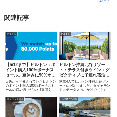
admini
関連記事
ヒルトン
ヒルトン
【5/12まで】ヒルトン：ポ
ヒルトン沖縄北谷リゾー
イント購入100%ボーナス
ト：テラス付きツインエグ
セール。夏休みに50%オフ
ゼクティブに子連れ宿泊。
で宿泊！
テラスは開放的！
3/16から開催されていたヒルトン
家族4人でヒルトン沖縄北谷リゾ
のポイント購入100%ボーナスセ
ートに宿泊しました。ダイヤモン
ールの締め切りがあと1週間を切
ドステータスのおかげで（？）テ
りました！ポイント購入はこちら
ラス付きツインエグゼクティブに
から。（ヒルトンHPから抜
アップグレードしてもらえまし
コンラッド東京
ROKU KYOTO
粋）・日本時間の2021/5/12の14
た。テラスはとても開放的でし
時まで・5,000ポイント以上の購
た。テラス付きツインエグゼクテ
入で100%ポ...
ィブは低層階になってしまいます
が、...