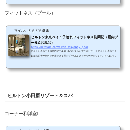
6：30～10：00【イブニングカクテル】17：30～19：30【リフレッシュメント】上記
時間帯以外 セレブリオ セレクトまたはセレブリオ スイート宿泊者、または、ヒル
トン・オナーズ ダイアモンド会員は無料で利用できます。 ヒルトン東京ベイでは
フィットネス（プール）
他のヒルトンホテル（ヒルトン東京、...
マイル、ときどき健康
ヒルトン東京ベイ：子連れフィットネス訪問記（屋内プ
ール&お風呂）
https://hetatare.com/hilton_tokyobay_pool
ヒルトン東京ベイの屋内プール&お風呂を楽しんできました！！ ヒルトン東京ベイ
には宿泊者が無料で利用できる屋内プール&ミストサウナがあります。さらにお風
呂（+サウナと水風呂）も併設されています。ディズニーリゾートで遊び疲れた後
はフィットネスのお風呂で癒すことが可能です！ 2020年に利用したときの記事はこ
ちら 2021年8月に滞在したときは、人数制限のために（2時間から3時間待ちと言わ
れました。。。）、利用できませんでした（涙）。事前予約制ではないため、屋内
プールの利用を考えている...
ヒルトン小田原リゾート＆スパ
コーナー和洋室L