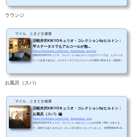
2歳）¥2,000 ※0～4歳は無料 （税/サービス料別）ヒルトンオナーズのゴールド会
員またはダイヤモンド会員であれば同伴者1名まで無料です。 レストラン内の様子
窓側は2人席 窓側と逆側にはソファー席もあります。 食事ブッフェ台の様子 パン ジ
ラウンジ
ャムは地元軽井沢の田七屋...
マイル、ときどき健康
旧軽井沢KIKYOキュリオ・コレクションbyヒルトン：
平ステータスでもアルコールが無...
https://hetatare.com/curio_karuizawa_lounge
旧軽井沢KIKYOキュリオ・コレクションbyヒルトンにはラウンジでは、ヒルトンオ
ナーズ会員であれば、どのステータスでもアルコールが無料で飲めます！旧軽井沢
KIKYOキュリオ・コレクションbyヒルトンには、他のヒルトン系ホテルのようなエ
グゼクティブラウンジはなく、ヒルトンオナーズであればだれでも利用できる"ラウ
ンジ"になっています。場所朝食と同じ1FのSONORITÉ（ソノリテ）になります。
夕方の様子 ラウンジの時間13時半～17時半までになります。時間帯的には、チェッ
お風呂（スパ）
クイン後と夜ご飯前にぶらっと立ち寄るとい...
マイル、ときどき健康
旧軽井沢KIKYOキュリオ・コレクションbyヒルトン：
お風呂（スパ）編
https://hetatare.com/curio_karuizawa_spa
旧軽井沢KIKYOキュリオ・コレクションbyヒルトンには大浴場（SPA）がありま
す。温泉ではありませんが、おしゃれな造りになっていました。 利用時間6:00-10:0
0 / 15:00-24:00（男女入れ替え制で、夜間の清掃後にお風呂が入れ替わります）場所