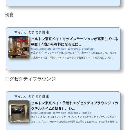
た。 アクセス【電車】JR舞浜駅からは、ホテル直行のシャトルバス（無料）（ホテ
ルまで約7分）。または、JR舞浜駅隣接のディズニーリゾートライン リゾートゲ
ートウェイ駅よりモノレールに乗車し、ベイサイド駅下車（乗車時間約4分）ベイサ
朝食
イド駅からホテルまでは、徒歩または無料送迎バ...
マイル、ときどき健康
ヒルトン東京ベイ：キッズステーションが充実している
朝食！4歳から有料になる点に...
https://hetatare.com/hilton_tokyobay_breakfast
東京ディズニーリゾート®で遊ぶためにヒルトン東京ベイに宿泊しました。 ヒルト
ン東京ベイでは、1階のフォレストガーデンで朝食ビュッフェを実施していま
す。 フォレストガーデン基本情報場所：1階（ヒルトン東京ベイ正面から見て左
奥。レセプションの奥）営業時間：6:30～10:00料金：大人3,000円、4-8歳 1,850円、
9-12歳 2,200円（税サ別。サービス料は13%）。税サ込みだと、大人は約3,660円にな
ります。4歳から有料になる点に注意です。ヒルトンゴールド会員/ダイヤモンド会
エグゼクティブラウンジ
員であれば、2名まで無料になります。 入り...
マイル、ときどき健康
ヒルトン東京ベイ：子連れエグゼクティブラウンジ（カ
クテルタイム&朝食）。シ...
https://hetatare.com/hilton_tokyobay_lounge
ヒルトン東京ベイにはセレブリオ・ラウンジというエグゼクティブラウンジがあり
ます。イブニングカクテルと朝食の時間帯で訪問しましたので、その内容を報告し
ます。 セレブリオ・ラウンジ基本情報場所：1階営業時間：6：30～20：30【朝食】