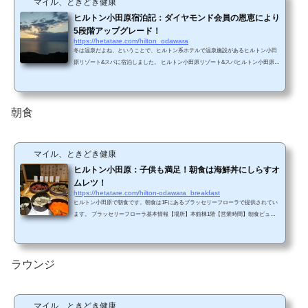
マイル、ときどき健康
ヒルトン小田原宿泊記：ダイヤモンド会員の恩恵により
5段階アップグレード！
https://hetatare.com/hilton_odawara
冬は温泉だよね、ということで、ヒルトン系ホテルで温泉施設があるヒルトン小田
原リゾート&スパに宿泊しました。 ヒルトン小田原リゾート&スパヒルトン小田原リ
ゾート＆スパは、箱根の連なる山々と雄大な海に囲まれた城下町「小田原」に位
置。新幹線で東京駅から約35分、横浜から車で約1時間とアクセスしやすいロケーシ
ョンです。また、小田原駅、根府川駅からは無料シャトルバスを運行しておりま
す。元箱根や芦ノ湖まで約20km、箱根観光にも便利な立地です。（ヒルトン小田原
朝食
リゾート&スパHPから引用） アクセ...
マイル、ときどき健康
ヒルトン小田原：子供も満足！朝食は海鮮丼にしらすオ
ムレツ！
https://hetatare.com/hilton-odawara_breakfast
ヒルトン小田原で朝食です。朝食は1Fにあるブラッセリーフローラで提供されてい
ます。 ブラッセリーフローラ基本情報【場所】本館棟1階【営業時間】朝食ビュッ
フェ 7:00 ～ 10:00ランチビュッフェ 平日11:30 ～ 14:00 / 土・日・祝日11:30 ～ 15:
00 ※90分制ディナー 17:30 ～ 21:00 ※90分制（朝食料金をインターネットで調
べてみましたが、公式情報は発見できませんでした） ヒルトンオナーズのゴールド
会員またはダイヤモンド会員であれば同伴者1名まで無料です。子供（5歳）は無料
ラウンジ
でした。 レストランの様子7時...
マイル、ときどき健康