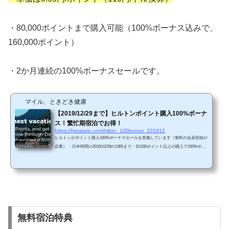
・80,000ポイントまで購入可能（100%ボーナス込みで、
160,000ポイント）
・2か月連続の100%ボーナスセールです。
マイル、ときどき健康
【2019/12/29まで】ヒルトンポイント購入100%ボーナ
ス！繁忙期宿泊でお得！
https://hetatare.com/hilton_100bonus_201912
ヒルトンがポイント購入100%ボーナスセールを実施しています（無料の会員登録が
必要） ・日本時間の2019/12/29の13時まで・10,000ポイント以上の購入で100%ポイ
ントボーナス・単価は0.55円/ポイント（110円/ドル換算）・145,000ポイントまで購
入可能（100%ボーナス込みで、190,000ポイント）・前回の100%ボーナスセールは2
019年9月でした。 無料宿泊特典ヒルトンは時期によって必要なポイントが変わって
きます。必要ポイントのMAXは以下のサイトで調べることができます。http://pointsa
ndmoney.hilton.com/ホテルMAXポイント...
無料宿泊特典