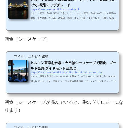
げで2段階アップグレード
https://hetatare.com/hilton_odaiba_2
ヒルトン東京お台場に宿泊してきました！ ヒルトン東京お台場へのアクセス電車の
場合・新交通ゆりかもめ「台場駅」直結・りんかい線 「東京テレポート駅」 徒歩約
10分（無料シャトルバスあり） 台場駅の改札からホテル入り口まで徒歩2分くらい
です。ホテル入り口 車の場合高速11号台場線：台場出口から 約3分高速湾岸線：臨
海副都心出口から 約3分、有明出口から 約4分高速10号晴海線：有明出口から 約4
分 今回は車で行きました。駐車場はホテルの地下にあります。駐車場は、ホテルの
朝食（シースケープ）
海側の道路から入ることができ...
マイル、ときどき健康
ヒルトン東京お台場：今回はシースケープで朝食。ゴー
ルド会員/ダイヤモンド会員は...
https://hetatare.com/hilton-daiba_breakfast_seascape
ヒルトン東京お台場のシースケープにて朝食ビュッフェをいただきました！その内
容をレポートします。朝食ビュッフェ基本情報時間 ブレックファストビュッフェ
／ 6:30～10:30 （全日）場所 シースケープ（フロントと同じ2階）料金 3,200円
（別途、税金+サービス料が加算）（小学生以上は大人と同料金）ただし、ヒルト
ンゴールド会員またはダイヤモンド会員であれば2名分まで無料。 シースケープは
混雑していると、隣のグリロジーになります。 店内の様子レストラン入り口にはヒ
朝食（シースケープが混んでいると、隣のグリロジーにな
ルトンオナーズ専用レーンと非ヒルトンオナ...
ります）
マイル、ときどき健康