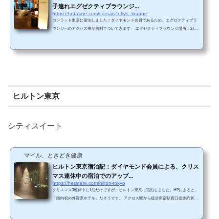
子連れエグゼクティブラウンジ...
https://hetatare.com/conrad-tokyo_lounge
コンラッド東京に宿泊しました！ダイヤモンド会員であるため、エグゼクティブラ
ウンジへのアクセス権が無料でついてきます。 エグゼクティブラウンジ場所：37階
営業時間：6:30～22:00【朝食】7:00～10:30 （月～金） / 7:00～11:00 （土・日・祝）
【アフタヌーンティー】15:00～17:00【イブニングカクテル】18:00～20:00 利用者：
エグゼクティブフロア宿泊者またはダイヤモンド会員エグゼクティブフロア以外の
宿泊者でも、6,210円（税サ込）で利用できます（1つのフードプレゼンテーション
を1回利用ごと。1部屋につき2名まで...
ヒルトン東京
シティスイート
マイル、ときどき健康
ヒルトン東京宿泊記：ダイヤモンド会員による、クリス
マス連休中の宿泊でのアップ...
https://hetatare.com/hilton-tokyo
クリスマス3連休中に1泊だけですが、ヒルトン東京に宿泊しました。HPによると、
「国内初の外資系ホテル」だそうです。 アクセス駅から徒歩新宿駅西口徒歩約10分
地下鉄丸ノ内線西新宿駅から徒歩2分地下鉄大江戸線都庁前駅から徒歩3分西新宿駅
や都庁前駅からは地下通路で直結しています（都庁前駅から地下通路でホテルに向