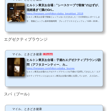
ヒルトン東京お台場："シースケープで朝食"のはずが、
混雑過ぎて隣のGri...
https://hetatare.com/hilton-daiba_breakfast_2018
ヒルトン東京お台場で朝食ビュッフェをいただきました！その内容をレポートしま
す。 朝食ビュッフェ基本情報時間 ブレックファストビュッフェ ／ 6:30～10:30
（平日） 6:30～11:00（土日祝）場所 シースケープ（フロントと同じ2階）料金 3,
200円（別途、税金+サービス料が加算）（小学生以上は大人と同料金）ただし、ヒ
ルトンゴールド会員またはダイヤモンド会員であれば2名分まで無料。 シースケー
プのはずが・・・ヒルトン東京お台場HPによるとこんな感じでオーシャンビューな
エグゼクティブラウンジ
レストランです。（ヒルトン東京お台場HP...
マイル、ときどき健康
1 Pocket
ヒルトン東京お台場：子連れエグゼクティブラウンジ訪
問（アフタヌーンティー、カ...
https://hetatare.com/hilton-odaiba_lounge
ヒルトン東京お台場のエグゼクティブラウンジを子連れで訪問してきました！ エグ
ゼクティブラウンジとはヒルトン東京お台場の3階に位置しています。 入り口の様
子エグゼクティブラウンジを利用できるのは、エグゼクティブルームまたはスイー
トルームの宿泊者、または、ヒルトンダイヤモンド会員です。 チェックイン時にエ
グゼクティブラウンジの利用に関する用紙をいただきました。 利用時間は6：30～2
1：00です。・朝食 6：30～10:00（平日）、 6：30～10：30（土日祝）・アフタヌ
スパ（プール）
ーンティー 14:30～17:00・カ...
マイル、ときどき健康