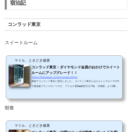
宿泊記
コンラッド東京
スイートルーム
マイル、ときどき健康
コンラッド東京：ダイヤモンド会員のおかけでスイート
ルームにアップグレード！！
https://hetatare.com/conrad-tokyo
家族でコンラッド東京に宿泊しました。 コンラッド東京とはヒルトングループの中
で最高級ブランドの一つです。 アクセス電車■都営大江戸線 「汐留駅」より9番出
口よりエスカレーターにて直結（徒歩1分）■ゆりかもめ線 「しおどめ駅」より東口
を出て正面エスカレーターを下る（徒歩1分） JR/都営浅草線/東京メトロ銀座線の
「新橋駅」からも地下道/日テレ前を通過すれば、ホテルに到着できます。 車・汐
留駅下信号越えて左折・環状線汐留出口降りてすぐ左折駐車場への地図が公式サイ
朝食
トに掲載されています。&nb...
マイル、ときどき健康