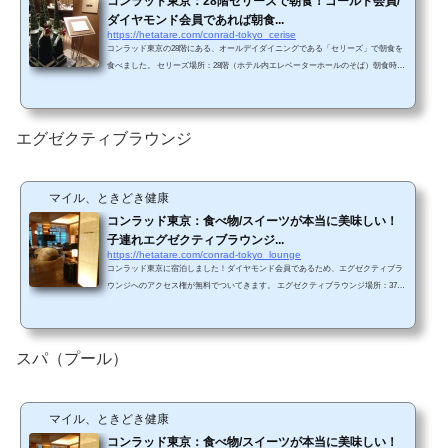
コンラッド東京：28階セリーズで朝食！ゴールド会員/
ダイヤモンド会員であれば朝食...
https://hetatare.com/conrad-tokyo_cerise
コンラッド東京の28階にある、オールデイダイニングである「セリーズ」で朝食を
食べました。 セリーズ場所：28階（ホテル内エレベーターホールのそば）朝食時
間：6:30～10:30（月～金）、 7:00～11:00（土・日・祝）値段：コンラッドブレック
ファースト 3,900円（税サ別）。消費税（8%）とサービス料（15%）込みだと約4,
800円。ゴールド会員/ダイヤモンド会員だと無料です（ゴールド会員というだけで
夫婦2人の朝食約10,000円が無料になってしまうだなんて）入り口 お店の入り口
エグゼクティブラウンジ
側 窓側にもテーブルがあります。天井が...
マイル、ときどき健康
コンラッド東京：食べ物/スイーツが本当に美味しい！
子連れエグゼクティブラウンジ...
https://hetatare.com/conrad-tokyo_lounge
コンラッド東京に宿泊しました！ダイヤモンド会員であるため、エグゼクティブラ
ウンジへのアクセス権が無料でついてきます。 エグゼクティブラウンジ場所：37階
営業時間：6:30～22:00【朝食】7:00～10:30 （月～金） / 7:00～11:00 （土・日・祝）
【アフタヌーンティー】15:00～17:00【イブニングカクテル】18:00～20:00 利用者：
エグゼクティブフロア宿泊者またはダイヤモンド会員エグゼクティブフロア以外の
宿泊者でも、6,210円（税サ込）で利用できます（1つのフードプレゼンテーション
スパ（プール）
を1回利用ごと。1部屋につき2名まで...
マイル、ときどき健康
コンラッド東京：食べ物/スイーツが本当に美味しい！