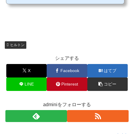
地下１Fにあります。 入り口の様子 靴を脱いで 履いてきたスリッパが間違えないよ
うに 自分たちが夕方に訪問したときは、奥側が男湯でした。 ロッカー ウォーター
サーバー ダイソン タオルが山積みになっていました。 洗面スペース スキ...
ヒルトン
シェアする
X
Facebook
はてブ
LINE
Pinterest
コピー
adminiをフォローする