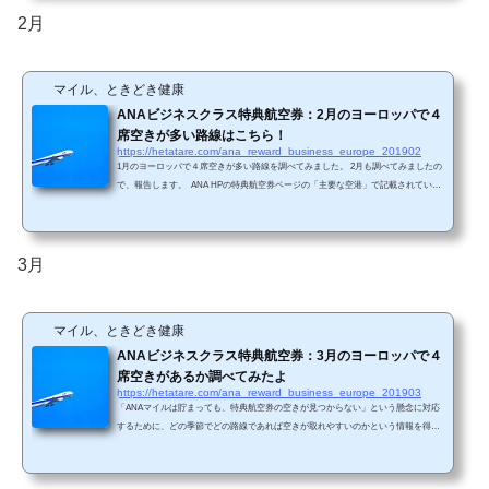
ーンです。(ANA HPから引用)直行便に関するANAサイトはこちら 米州エリアと同
2月
様に、すべてを調べるのは時間的に厳し...
マイル、ときどき健康
ANAビジネスクラス特典航空券：2月のヨーロッパで４
席空きが多い路線はこちら！
https://hetatare.com/ana_reward_business_europe_201902
1月のヨーロッパで４席空きが多い路線を調べてみました。 2月も調べてみましたの
で、報告します。 ANA HPの特典航空券ページの「主要な空港」で記載されている
のは、ロンドン、パリ、ブリュッセル、フランクフルト、ミュンヘン、デュッセル
ドルフ、ウィーン、チューリッヒです。 このうち、直行便が存在する路線は、ロン
ドン、パリ、ブリュッセル、フランクフルト、ミュンヘン、デュッセルドルフ、ウ
ィーンです。(ANA HPから引用)直行便に関するANAサイトはこちら 米州エリアと
3月
同様に、すべてを調べるのは時...
マイル、ときどき健康
ANAビジネスクラス特典航空券：3月のヨーロッパで４
席空きがあるか調べてみたよ
https://hetatare.com/ana_reward_business_europe_201903
「ANAマイルは貯まっても、特典航空券の空きが見つからない」という懸念に対応
するために、どの季節でどの路線であれば空きが取れやすいのかという情報を得る
ために、毎月米州エリアと欧州エリアで、ANAビジネスクラス特典航空券の直前枠
の空き状況を調査しています。 今回は3月の欧州エリアの調査結果です。 ANA HP
の特典航空券ページの「主要な空港」で記載されているのは、ロンドン、パリ、ブ