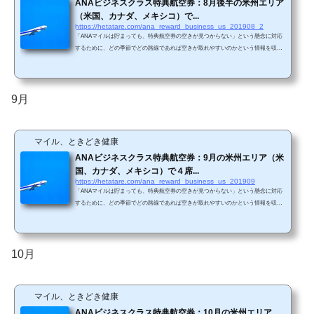
ANAビジネスクラス特典航空券：8月後半の米州エリア
（米国、カナダ、メキシコ）で...
https://hetatare.com/ana_reward_business_us_201908_2
「ANAマイルは貯まっても、特典航空券の空きが見つからない」という懸念に対応
するために、どの季節でどの路線であれば空きが取れやすいのかという情報を収集
しています。具体的には、毎月米州エリアと欧州エリアで、ANAビジネスクラス特
典航空券の直前枠の空き状況を調査しています。 今回は8月後半の調査結果で
す。 ANA直行便が存在する路線は、シアトル、サンフランシスコ、サンノゼ、ロサ
ンゼルス、シカゴ、ニューヨーク、ワシントンDC、ヒューストン、デンバー、バン
9月
クーバー、メキシコシティです。(ANA HPから引用)直...
マイル、ときどき健康
ANAビジネスクラス特典航空券：9月の米州エリア（米
国、カナダ、メキシコ）で４席...
https://hetatare.com/ana_reward_business_us_201909
「ANAマイルは貯まっても、特典航空券の空きが見つからない」という懸念に対応
するために、どの季節でどの路線であれば空きが取れやすいのかという情報を収集
しています。具体的には、毎月米州エリアと欧州エリアで、ANAビジネスクラス特
典航空券の直前枠の空き状況を調査しています。 今回は9月の調査結果です。 ANA
直行便が存在する路線は、シアトル、サンフランシスコ、サンノゼ、ロサンゼル
ス、シカゴ、ニューヨーク、ワシントンDC、ヒューストン、デンバー、バンクーバ
10月
ー、メキシコシティです。(ANA HPから引用)直行便...
マイル、ときどき健康
ANAビジネスクラス特典航空券：10月の米州エリア