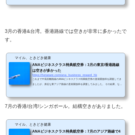
（日本は東京発です）＋シドニーを調べることにしました。 調査方法・ANA平会員
で調査・人数は４人・行きと帰りでそれぞれの空き状況を調査・調査対象はANA便
のみ・行きで空きが認められた日数をカウント（１日２フライト以上あった場合、
どれかのフライトで空きがあればOK）・行きで空...
3月の香港&台湾。香港路線では空きが非常に多かったで
す。
マイル、ときどき健康
ANAビジネスクラス特典航空券：3月の東京/香港路線
は空きが多かった
https://hetatare.com/ana_business_reward_hk
これまで中長距離路線のANAビジネスクラス特典航空券の直前開放枠を調査してき
ましたが、身近な東アジア路線の直前開放枠を調査してみました。 その結果、なん
と東京/香港路線は空席が多いことがわかりましたので、ご報告です。ANA平会員で
調査しています。 調査日2019年3月2日 ステータスANA平会員 調査期間行き：2019
年3月6日～3月31日まで帰り：2019年3月9日～3月31日まで 結果東京/香港路線空席人
数行きで空きが認められた日帰りで空きが認められた日2人のみ3/6, 7, 8, 9, 10, 11, 12,
7月の香港/台湾/シンガポール。結構空きがありました。
13, 14, 15, 16, 1...
マイル、ときどき健康
ANAビジネスクラス特典航空券：7月のアジア路線で4