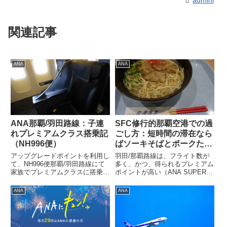
admini
関連記事
ANA
ANA
ANA那覇/羽田路線：子連
SFC修行的那覇空港での過
れプレミアムクラス搭乗記
ごし方：短時間の滞在なら
（NH996便）
ばソーキそばとポークたま
ごおにぎりで沖縄を楽しも
アップグレードポイントを利用し
羽田/那覇路線は、フライト数が
う
て、NH996便那覇/羽田路線にて
多く、かつ、得られるプレミアム
家族でプレミアムクラスに搭乗し
ポイントが高い（ANA SUPER
ました！アップグレードするには
VALUEだと1476PP、ANA
家族全員分の空きが必要になるの
SUPER VALUE PREMIUMだと
ANA
ANA
ですが、運よく帰りの那覇/羽田
2860PP）ことから、SFC修行の
NH996では家族全員分の空き（3
人気路線となっています。せっ
席）が横並びでありまし...
か...