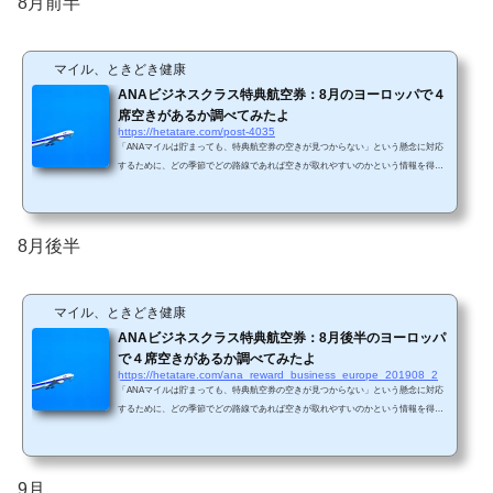
8月前半
リッヒです。 このうち、直行便が存在する路...
マイル、ときどき健康
ANAビジネスクラス特典航空券：8月のヨーロッパで４
席空きがあるか調べてみたよ
https://hetatare.com/post-4035
「ANAマイルは貯まっても、特典航空券の空きが見つからない」という懸念に対応
するために、どの季節でどの路線であれば空きが取れやすいのかという情報を得る
ために、毎月米州エリアと欧州エリアで、ANAビジネスクラス特典航空券の直前枠
の空き状況を調査しています。 今回は8月の欧州エリアの調査結果です。 ANA HP
の特典航空券ページの「主要な空港」で記載されているのは、ロンドン、パリ、ブ
リュッセル、フランクフルト、ミュンヘン、デュッセルドルフ、ウィーン、チュー
8月後半
リッヒです。 このうち、直行便が存在する路...
マイル、ときどき健康
ANAビジネスクラス特典航空券：8月後半のヨーロッパ
で４席空きがあるか調べてみたよ
https://hetatare.com/ana_reward_business_europe_201908_2
「ANAマイルは貯まっても、特典航空券の空きが見つからない」という懸念に対応
するために、どの季節でどの路線であれば空きが取れやすいのかという情報を得る
ために、毎月米州エリアと欧州エリアで、ANAビジネスクラス特典航空券の直前枠
の空き状況を調査しています。 今回は8月後半の欧州エリアの調査結果です。 ANA
HPの特典航空券ページの「主要な空港」で記載されているのは、ロンドン、パリ、
ブリュッセル、フランクフルト、ミュンヘン、デュッセルドルフ、ウィーン、チュ
9月