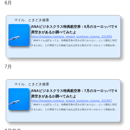
リュッセル、フランクフルト、ミュンヘン、デュッセルドルフ、ウィーン、チュー
6月
リッヒです。 このうち、直行便が存在する路...
マイル、ときどき健康
ANAビジネスクラス特典航空券：6月のヨーロッパで４
席空きがあるか調べてみたよ
https://hetatare.com/ana_reward_business_europe_201906
「ANAマイルは貯まっても、特典航空券の空きが見つからない」という懸念に対応
するために、どの季節でどの路線であれば空きが取れやすいのかという情報を得る
ために、毎月米州エリアと欧州エリアで、ANAビジネスクラス特典航空券の直前枠
の空き状況を調査しています。 今回は6月の欧州エリアの調査結果です。 ANA HP
の特典航空券ページの「主要な空港」で記載されているのは、ロンドン、パリ、ブ
リュッセル、フランクフルト、ミュンヘン、デュッセルドルフ、ウィーン、チュー
7月
リッヒです。 このうち、直行便が存在する路...
マイル、ときどき健康
ANAビジネスクラス特典航空券：7月のヨーロッパで４
席空きがあるか調べてみたよ
https://hetatare.com/ana_reward_business_europe_201907
「ANAマイルは貯まっても、特典航空券の空きが見つからない」という懸念に対応
するために、どの季節でどの路線であれば空きが取れやすいのかという情報を得る
ために、毎月米州エリアと欧州エリアで、ANAビジネスクラス特典航空券の直前枠
の空き状況を調査しています。 今回は7月の欧州エリアの調査結果です。 ANA HP
の特典航空券ページの「主要な空港」で記載されているのは、ロンドン、パリ、ブ
リュッセル、フランクフルト、ミュンヘン、デュッセルドルフ、ウィーン、チュー