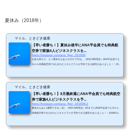
員でそれぞれ調べてみました。人数は2人です。調査日は2019/4/20です。 結果（平
会員）4/27（土）～5/6（月）の間どの路線も4/27（...
夏休み（2018年）
マイル、ときどき健康
【早い者勝ち！】夏休み後半にANA平会員でも特典航
空券で家族4人ビジネスクラスを...
https://hetatare.com/ana_flyer_201808
お盆も終わり、もう夏休みもあとわずかですね。（8/18 15時現在）ANA平会員でも
今から特典航空券で4人分のビジネスクラスが予約できる都市がありました！！2018
年の夏休み最後の思い出として、家族で海外旅行はいかがでしょうか？ 東京～クア
ラルンプール前後の日程でも空きがあり。 東京～シンガポール前後の日程でも空き
があり。 東京～ロンドン直行便は4人分の空席なし。 東京～サンフランシスコ行き
はユナイテッド航空のみ（ANA便は空席待ち）。前後の日程でも空きがあり。 検索
マイル、ときどき健康
したけど、ダメだった都市...
【早い者勝ち！】8月最終週にANA平会員でも特典航空
券で家族4人ビジネスクラスを予...
https://hetatare.com/ana_flyer_201808-2
夏休みもあと1週間ですね（涙）（8/24 21時現在）9/2までにANA平会員でも今から
特典航空券で4人分のビジネスクラスが予約できる都市がありました！！2018年の夏
休み最後の思い出として、家族で海外旅行はいかがでしょうか？ 東京～クアラルン
プール前後の日程でも空きがあり。 東京～パリ 東京～ウイーン 東京～ミュンヘ
ン 検索したけど、ダメだった都市グアム、シンガポール、ハワイ、チューリッヒ、