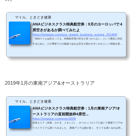
ーリッヒです。 このうち、直行便が存在す...
マイル、ときどき健康
ANAビジネスクラス特典航空券：9月のヨーロッパで４
席空きがあるか調べてみたよ
https://hetatare.com/ana_reward_business_europe_201909
「ANAマイルは貯まっても、特典航空券の空きが見つからない」という懸念に対応
するために、どの季節でどの路線であれば空きが取れやすいのかという情報を得る
ために、毎月米州エリアと欧州エリアで、ANAビジネスクラス特典航空券の直前枠
の空き状況を調査しています。 今回は9月の欧州エリアの調査結果です。 ANA HP
の特典航空券ページの「主要な空港」で記載されているのは、ロンドン、パリ、ブ
リュッセル、フランクフルト、ミュンヘン、デュッセルドルフ、ウィーン、チュー
リッヒです。 このうち、直行便が存在する路...
2019年1月の東南アジア&オーストラリア
マイル、ときどき健康
ANAビジネスクラス特典航空券：1月の東南アジア/オ
ーストラリアの直前開放枠4席空...
https://hetatare.com/post-3008
米州エリア（米国、カナダ、メキシコ）、ヨーロッパエリアに続いて東南アジア/オ
ーストラリアも調べてみました。 東南アジアは国が多く、すべてを調べるのは時間
的に厳しいため、独断と偏見により、クアラルンプールとシンガポールの２路線