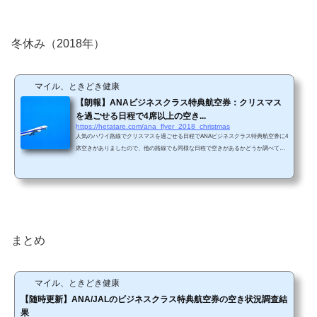
フランクフルト、ヒースロー（英）、ニューヨーク、サンフランシスコ、シアト
ル、バンクーバー、シドニー&n...
冬休み（2018年）
マイル、ときどき健康
【朗報】ANAビジネスクラス特典航空券：クリスマス
を過ごせる日程で4席以上の空き...
https://hetatare.com/ana_flyer_2018_christmas
人気のハワイ路線でクリスマスを過ごせる日程でANAビジネスクラス特典航空券に4
席空きがありましたので、他の路線でも同様な日程で空きがあるかどうか調べてみ
ました。すると、今回調べた路線のほとんどでクリスマスを過ごせる日程で4席以上
の空席があることが確認できました！それもピンポイント日程だけでなく、前後の
日程でも空きがありました！また、クリスマスを挟む日程だけはなく、クリスマス
以降の12月末でも多くの空席がありました！例えば、26日東京発で30日現地発の日
程などです。 空きがある日を全て載せると非...
まとめ
マイル、ときどき健康
【随時更新】ANA/JALのビジネスクラス特典航空券の空き状況調査結
果