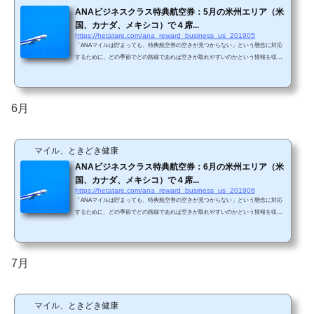
ANAビジネスクラス特典航空券：5月の米州エリア（米
国、カナダ、メキシコ）で４席...
https://hetatare.com/ana_reward_business_us_201905
「ANAマイルは貯まっても、特典航空券の空きが見つからない」という懸念に対応
するために、どの季節でどの路線であれば空きが取れやすいのかという情報を収集
しています。具体的には、毎月米州エリアと欧州エリアで、ANAビジネスクラス特
典航空券の直前枠の空き状況を調査しています。 今回は5月の調査結果です。 ANA
直行便が存在する路線は、シアトル、サンフランシスコ、サンノゼ、ロサンゼル
ス、シカゴ、ニューヨーク、ワシントンDC、ヒューストン、デンバー、バンクーバ
6月
ー、メキシコシティです。(ANA HPから引用)直行便...
マイル、ときどき健康
ANAビジネスクラス特典航空券：6月の米州エリア（米
国、カナダ、メキシコ）で４席...
https://hetatare.com/ana_reward_business_us_201906
「ANAマイルは貯まっても、特典航空券の空きが見つからない」という懸念に対応
するために、どの季節でどの路線であれば空きが取れやすいのかという情報を収集
しています。具体的には、毎月米州エリアと欧州エリアで、ANAビジネスクラス特
典航空券の直前枠の空き状況を調査しています。 今回は6月の調査結果です。 ANA
直行便が存在する路線は、シアトル、サンフランシスコ、サンノゼ、ロサンゼル
ス、シカゴ、ニューヨーク、ワシントンDC、ヒューストン、デンバー、バンクーバ
7月
ー、メキシコシティです。(ANA HPから引用)直行便...
マイル、ときどき健康