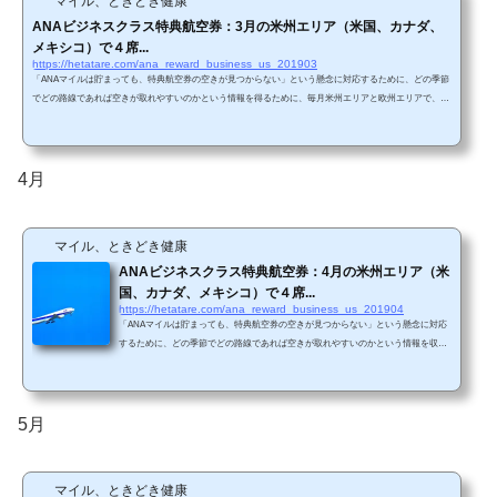
マイル、ときどき健康
ANAビジネスクラス特典航空券：3月の米州エリア（米国、カナダ、
メキシコ）で４席...
https://hetatare.com/ana_reward_business_us_201903
「ANAマイルは貯まっても、特典航空券の空きが見つからない」という懸念に対応するために、どの季節
でどの路線であれば空きが取れやすいのかという情報を得るために、毎月米州エリアと欧州エリアで、A
NAビジネスクラス特典航空券の直前枠の空き状況を調査しています。 今回は3月の調査結果です。 ANA
直行便が存在する路線は、シアトル、サンフランシスコ、サンノゼ、ロサンゼルス、シカゴ、ニューヨー
ク、ワシントンDC、ヒューストン、デンバー、バンクーバー、メキシコシティです。(ANA HPから引用)
直行便に関するANA公式サ...
4月
マイル、ときどき健康
ANAビジネスクラス特典航空券：4月の米州エリア（米
国、カナダ、メキシコ）で４席...
https://hetatare.com/ana_reward_business_us_201904
「ANAマイルは貯まっても、特典航空券の空きが見つからない」という懸念に対応
するために、どの季節でどの路線であれば空きが取れやすいのかという情報を収集
しています。具体的には、毎月米州エリアと欧州エリアで、ANAビジネスクラス特
典航空券の直前枠の空き状況を調査しています。 今回は4月の調査結果です。 ANA
直行便が存在する路線は、シアトル、サンフランシスコ、サンノゼ、ロサンゼル
ス、シカゴ、ニューヨーク、ワシントンDC、ヒューストン、デンバー、バンクーバ
5月
ー、メキシコシティです。(ANA HPから引用)直行便...
マイル、ときどき健康