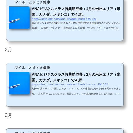
マイル、ときどき健康
ANAビジネスクラス特典航空券：1月の米州エリア（米
国、カナダ、メキシコ）で４席...
https://hetatare.com/ana_reward_business_us
東京/ホノルル間でのANAビジネスクラス特典航空券の直前開放枠の空き状況を定点
観測し、記事にしています。 他の路線も定点観測していましたが、これまでは長期
休み（夏休み&冬休み）でかつ空き路線が多く見つかった時だけ記事にしていまし
た。しかしながら、長期休み以外でもどの程度空きがありそうなのかという情報も
重要かと思いましたので、これからは他の路線も記事にしようかと思います。 とい
うことで、第一弾は、米州エリア（米国、カナダ、メキシコ）です。ANA直行便が
2月
存在する路線は、シアトル、サンフランシ...
マイル、ときどき健康
ANAビジネスクラス特典航空券：2月の米州エリア（米
国、カナダ、メキシコ）で４席...
https://hetatare.com/ana_reward_business_us_201902
1月の米州エリア（米国、カナダ、メキシコ）で４席空きが多い路線を調べてみまし
た。 2月も調べてみましたので、報告します。 ANA直行便が存在する路線は、シア
トル、サンフランシスコ、サンノゼ、ロサンゼルス、シカゴ、ニューヨーク、ワシ
ントンDC、ヒューストン、デンバー、バンクーバー、メキシコシティです。(ANA
HPから引用)直行便に関するANA公式サイトはこちら すべてを調べるのは時間的に
厳しいため、独断と偏見により、ニューヨーク、サンフランシスコ、ロサンゼル
3月
ス、シアトル、バンクーバー、メキシコシテ...