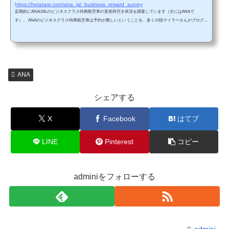
https://hetatare.com/ana_jal_business_reward_survey
定期的にANA/JALのビジネスクラス特典航空券の直前枠空き状況を調査しています（主にはANAで
す）。 ANAのビジネスクラス特典航空券は予約が難しいということを、多くの陸マイラーさんがブログで
報告しています。私の調査でも予約が難しいことを示唆するような結果になっています。また、陸マイラ
ーの挫折理由の一つに、ビジネスクラス特典航空券が予約できないというのがあるようです。私の調査結
果がビジネスクラス特典航空券の予約に少しでも貢献できれば幸いです。 ANA平会員でも直前枠は4人以
上の予約は可能「ANA平会員...
ANA
シェアする
X
Facebook
はてブ
LINE
Pinterest
コピー
adminiをフォローする