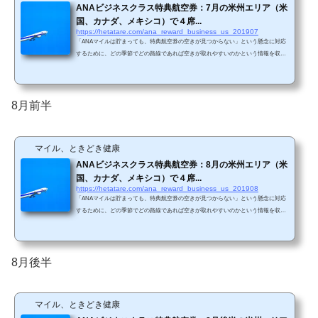
ANAビジネスクラス特典航空券：7月の米州エリア（米
国、カナダ、メキシコ）で４席...
https://hetatare.com/ana_reward_business_us_201907
「ANAマイルは貯まっても、特典航空券の空きが見つからない」という懸念に対応
するために、どの季節でどの路線であれば空きが取れやすいのかという情報を収集
しています。具体的には、毎月米州エリアと欧州エリアで、ANAビジネスクラス特
典航空券の直前枠の空き状況を調査しています。 今回は7月の調査結果です。 ANA
直行便が存在する路線は、シアトル、サンフランシスコ、サンノゼ、ロサンゼル
ス、シカゴ、ニューヨーク、ワシントンDC、ヒューストン、デンバー、バンクーバ
8月前半
ー、メキシコシティです。(ANA HPから引用)直行便...
マイル、ときどき健康
ANAビジネスクラス特典航空券：8月の米州エリア（米
国、カナダ、メキシコ）で４席...
https://hetatare.com/ana_reward_business_us_201908
「ANAマイルは貯まっても、特典航空券の空きが見つからない」という懸念に対応
するために、どの季節でどの路線であれば空きが取れやすいのかという情報を収集
しています。具体的には、毎月米州エリアと欧州エリアで、ANAビジネスクラス特
典航空券の直前枠の空き状況を調査しています。 今回は8月の調査結果です。 ANA
直行便が存在する路線は、シアトル、サンフランシスコ、サンノゼ、ロサンゼル
ス、シカゴ、ニューヨーク、ワシントンDC、ヒューストン、デンバー、バンクーバ
8月後半
ー、メキシコシティです。(ANA HPから引用)直行便...
マイル、ときどき健康