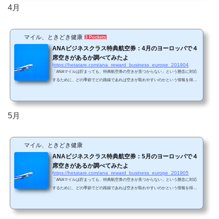
リュッセル、フランクフルト、ミュンヘン、デュッセルドルフ、ウィーン、チュー
4月
リッヒです。 このうち、直行便が存在する路...
マイル、ときどき健康
3 Pockets
ANAビジネスクラス特典航空券：4月のヨーロッパで４
席空きがあるか調べてみたよ
https://hetatare.com/ana_reward_business_europe_201904
「ANAマイルは貯まっても、特典航空券の空きが見つからない」という懸念に対応
するために、どの季節でどの路線であれば空きが取れやすいのかという情報を得る
ために、毎月米州エリアと欧州エリアで、ANAビジネスクラス特典航空券の直前枠
の空き状況を調査しています。 今回は4月の欧州エリアの調査結果です。 ANA HP
の特典航空券ページの「主要な空港」で記載されているのは、ロンドン、パリ、ブ
リュッセル、フランクフルト、ミュンヘン、デュッセルドルフ、ウィーン、チュー
5月
リッヒです。 このうち、直行便が存在する路...
マイル、ときどき健康
ANAビジネスクラス特典航空券：5月のヨーロッパで４
席空きがあるか調べてみたよ
https://hetatare.com/ana_reward_business_europe_201905
「ANAマイルは貯まっても、特典航空券の空きが見つからない」という懸念に対応
するために、どの季節でどの路線であれば空きが取れやすいのかという情報を得る
ために、毎月米州エリアと欧州エリアで、ANAビジネスクラス特典航空券の直前枠
の空き状況を調査しています。 今回は5月の欧州エリアの調査結果です。 ANA HP
の特典航空券ページの「主要な空港」で記載されているのは、ロンドン、パリ、ブ