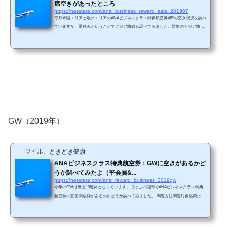
席空きがあったところ
https://hetatare.com/ana_business_reward_asia_201907
毎月米国エリアと欧州エリアのANAビジネスクラス特典航空券4席の空き状況を調べ
ていますが、夏休みということでアジア路線も調べてみました。対象のアジア路線
は、香港、台湾、シンガポールです。 公開するのが遅くなってしまいましたが、7/1
4に空き状況を調査しました。ステータスはANA平会員です。 東京/香港路線行き4席
空席：7/18, 19, 20, 21, 22, 23, 24, 25, 26, 27, 28, 29, 30, 31, 8/1, 2帰り4席空席：7/21, 22,
23, 24, 25, 26, 27, 28, 29, 30, 31, 8/1, 2, 3, 4,ほぼ毎日空席がありました。 香港は3月に
調...
GW（2019年）
マイル、ときどき健康
ANAビジネスクラス特典航空券：GWに空きがあるかど
うか調べてみたよ（平会員&...
https://hetatare.com/ana_reward_business_2019gw
今年のGWは暦上10連休となっています。ではこの期間でANAビジネスクラス特典
航空券の直前開放枠があるのかどうか調べてみました。 調査方法調査対象区間は、
東京発で、香港、台北、シンガポール、クアラルンプール、ニューヨーク、ロサン
ゼルス、サンフランシスコ、ハワイ、バンクーバー、ロンドン、パリ、ミュンヘ
ン、ウィーン、シドニーの14路線です。会員ステータスはANA平会員とプラチナ会