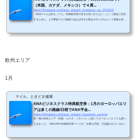
（米国、カナダ、メキシコ）で４席...
https://hetatare.com/ana_reward_business_us_201910
「ANAマイルは貯まっても、特典航空券の空きが見つからない」という懸念に対応
するために、どの季節でどの路線であれば空きが取れやすいのかという情報を収集
しています。具体的には、毎月米州エリアと欧州エリアで、ANAビジネスクラス特
典航空券の直前枠の空き状況を調査しています。 今回は10月の調査結果です。 ANA
直行便が存在する路線は、シアトル、サンフランシスコ、サンノゼ、ロサンゼル
ス、シカゴ、ニューヨーク、ワシントンDC、ヒューストン、デンバー、バンクーバ
ー、メキシコシティです。(ANA HPから引用)直行便...
欧州エリア
1月
マイル、ときどき健康
ANAビジネスクラス特典航空券：1月のヨーロッパエリ
アは多くの路線/日程でANA平会...
https://hetatare.com/ana_reward_business_europe
第一弾の米州エリア（米国、カナダ、メキシコ）に続いてヨーロッパエリアも調べ
てみました。 ANA HPの特典航空券ページの「主要な空港」で記載されているの
は、ロンドン、パリ、ブリュッセル、フランクフルト、ミュンヘン、デュッセルド
ルフ、ウィーン、チューリッヒです。 このうち、直行便が存在する路線は、ロンド
ン、パリ、ブリュッセル、フランクフルト、ミュンヘン、デュッセルドルフ、ウィ