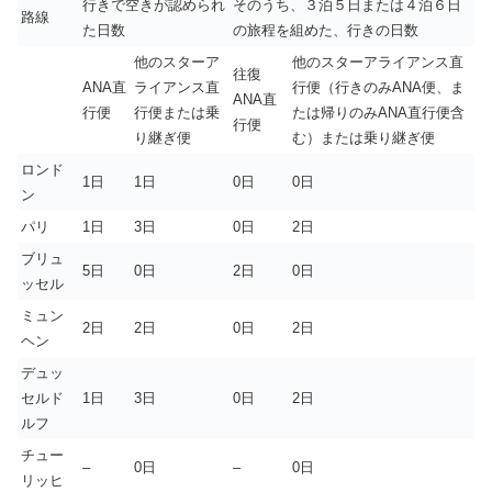
行きで空きが認められ
そのうち、３泊５日または４泊６日
路線
た日数
の旅程を組めた、行きの日数
他のスターア
他のスターアライアンス直
往復
ANA直
ライアンス直
行便（行きのみANA便、ま
ANA直
行便
行便または乗
たは帰りのみANA直行便含
行便
り継ぎ便
む）または乗り継ぎ便
ロンド
1日
1日
0日
0日
ン
パリ
1日
3日
0日
2日
ブリュ
5日
0日
2日
0日
ッセル
ミュン
2日
2日
0日
2日
ヘン
デュッ
セルド
1日
3日
0日
2日
ルフ
チュー
–
0日
–
0日
リッヒ