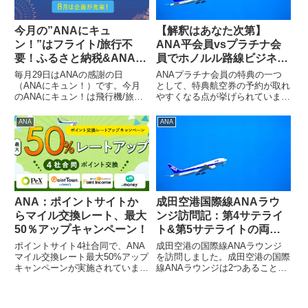
今月の”ANAにキュ
【解釈はあなた次第】
ン！”はフライト/旅行不
ANA平会員vsプラチナ会
要！ふるさと納税&ANA
員でホノルル路線ビジネス
PAYダブルマイルも
クラス特典航空券直前枠の
毎月29日はANAの感謝の日
ANAプラチナ会員の特典の一つ
違いを2か月間調べてみた
（ANAにキュン！）です。今月
として、特典航空券の予約が取れ
のANAにキュン！は飛行機/旅行
やすくなる点が挙げられていま
なくしても楽しむことができま
す。そして、この特典を期待して
す！！（ANA HPから抜粋）例え
プラチナ/SFC修行を行っている
ANA
ANA
ば、１．ANAのふるさと納税返
人がいらっしゃるかもしれませ
礼品 宮崎県都城市「宮崎牛ロー
ん。前回2018年11月に1週間ごと
スサイコロステーキ」（500...
に東京/ホノルル路線のビジ...
ANA：ポイントサイトか
成田空港国際線ANAラウ
らマイル交換レート、最大
ンジ訪問記：第4サテライ
50％アップキャンペーン！
ト&第5サテライトの両方
を訪問。基本は一緒、シャ
ポイントサイト4社合同で、ANA
成田空港の国際線ANAラウンジ
ワールームが若干違う
マイル交換レート最大50%アップ
を訪問しました。成田空港の国際
キャンペーンが実施されていま
線ANAラウンジは2つあることか
す！（ANA HPから抜粋）対象ポ
ら、せっかくですので、両方とも
イントサイトを使っている方は検
訪問してみました。料理/ドリン
討してみてはいかがでしょうか？
ク/サービスは同じでしたが、シ