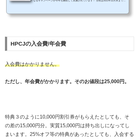
なるキャンペーンが今年も継続して実施されています！ 当初は2021年12月末までで
したが、半年毎に延長して、現在では2025年6月末まで延長されています！！ （ヒ
ルトンHPから抜粋） キャンペーン概要実施期間2025年6月30日まで 詳細は公式サイ
トで確認できます。 キャンペーン特典①会員ステータスに応じて、飲食代（税サ
別）から以下のように割引されます。 会員およびシルバー会員：10%オフゴールド
およびダイヤモンド会員：...
HPCJの入会費/年会費
入会費はかかりません。
ただし、年会費がかかります。そのお値段は25,000円。
特典３のように10,000円割引券がもらえたとしても、そ
の差の15,000円分。実質15,000円は持ち出しになってし
まいます。25%オフ等の特典があったとしても、入会する